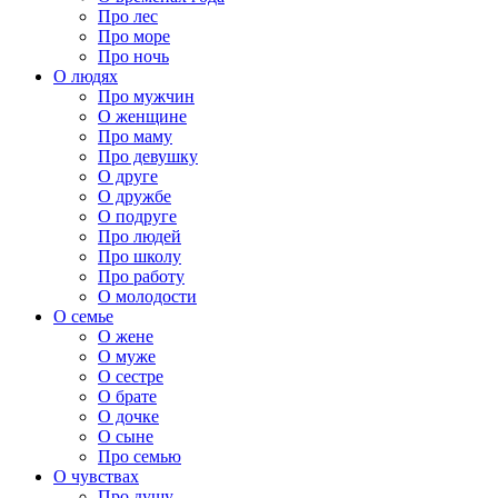
Про лес
Про море
Про ночь
О людях
Про мужчин
О женщине
Про маму
Про девушку
О друге
О дружбе
О подруге
Про людей
Про школу
Про работу
О молодости
О семье
О жене
О муже
О сестре
О брате
О дочке
О сыне
Про семью
О чувствах
Про душу