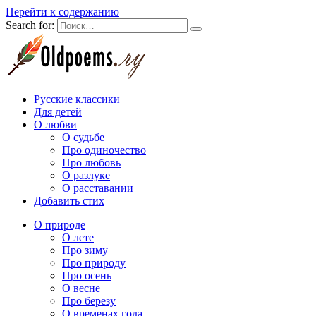
Перейти к содержанию
Search for:
Русские классики
Для детей
О любви
О судьбе
Про одиночество
Про любовь
О разлуке
О расставании
Добавить стих
О природе
О лете
Про зиму
Про природу
Про осень
О весне
Про березу
О временах года