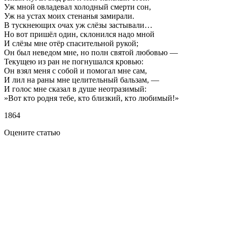
Уж мной овладевал холодный смерти сон,
Уж на устах моих стенанья замирали.
В тускнеющих очах уж слёзы застывали…
Но вот пришёл один, склонился надо мной
И слёзы мне отёр спасительной рукой;
Он был неведом мне, но полн святой любовью —
Текущею из ран не погнушался кровью:
Он взял меня с собой и помогал мне сам,
И лил на раны мне целительный бальзам, —
И голос мне сказал в душе неотразимый:
»Вот кто родня тебе, кто близкий, кто любимый!»
1864
Оцените статью