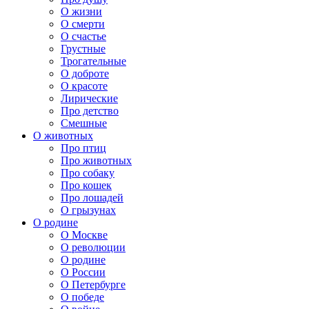
О жизни
О смерти
О счастье
Грустные
Трогательные
О доброте
О красоте
Лирические
Про детство
Смешные
О животных
Про птиц
Про животных
Про собаку
Про кошек
Про лошадей
О грызунах
О родине
О Москве
О революции
О родине
О России
О Петербурге
О победе