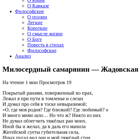
О войне
О Кавказе
Философские
О поэзии
Легкие
Короткие
О смысле жизни
О Боге
Повесть в стихах
Философские
Анализ
Милосердный самарянин — Жадовска
На чтение
1 мин
Просмотров
19
Покрытый ранами, поверженный во прах,
Лежал я при пути в томленье и слезах
И думал про себя в тоске невыразимой;
«О, где моя родня? Где близкий? Где любимый? о
И много мимо шло… Но что ж? Никто из них
Не думал облегчить тяжёлых ран моих.
Иной бы и желал, да в даль его манила
Житейской суеты губительная сила,
Иных пугал вид ран и мой тяжёлый стон.