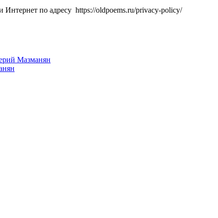
ти Интернет по адресу
https://oldpoems.ru/
privacy-policy
/
‎
лерий Мазманян
анян