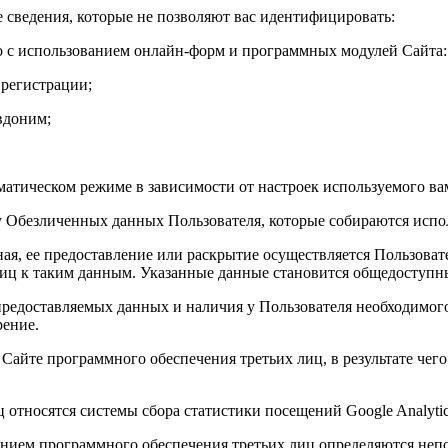
сведения, которые не позволяют вас идентифицировать:
 с использованием онлайн-форм и программных модулей Сайта:
 регистрации;
вдоним;
матическом режиме в зависимости от настроек используемого в
у Обезличенных данных Пользователя, которые собираются испо
ая, ее предоставление или раскрытие осуществляется Пользоват
лиц к таким данным. Указанные данные становится общедоступн
едоставляемых данных и наличия у Пользователя необходимого 
рение.
айте программного обеспечения третьих лиц, в результате чего 
относятся системы сбора статистики посещений Google Analyti
нием программного обеспечения третьих лиц определяются непо