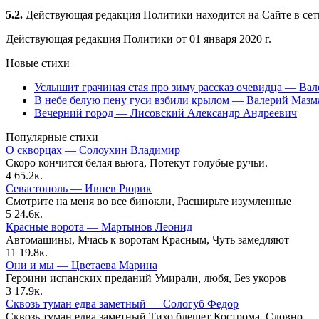
5.2.
Действующая редакция Политики находится на Сайте в се
Действующая редакция Политики от 01 января 2020 г.
Новые стихи
Услышит грачиная стая про зиму рассказ очевидца — Ва
В небе белую пену гуси взбили крылом — Валерий Мазм
Вечерний город — Лисовский Александр Андреевич
Популярные стихи
О скворцах — Солоухин Владимир
Скоро кончится белая вьюга, Потекут голубые ручьи.
4
65.2к.
Севастополь — Ивнев Рюрик
Смотрите на меня во все бинокли, Расширьте изумленные
5
24.6к.
Красные ворота — Мартынов Леонид
Автомашины, Мчась к воротам Красным, Чуть замедляют
11
19.8к.
Они и мы — Цветаева Марина
Героини испанских преданий Умирали, любя, Без укоров
3
17.9к.
Сквозь туман едва заметный — Сологуб Федор
Сквозь туман едва заметный Тихо блещет Кострома, Словно