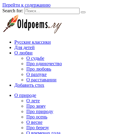
Перейти к содержанию
Search for:
Русские классики
Для детей
О любви
О судьбе
Про одиночество
Про любовь
О разлуке
О расставании
Добавить стих
О природе
О лете
Про зиму
Про природу
Про осень
О весне
Про березу
О временах года