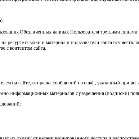
);
льзования Обезличенных данных Пользователя третьими лицами.
на ресурсе ссылки и материал и пользователи сайта осуществля
ве с контентом сайта.
лем на сайте, отправка сообщений на email, указанный при рег
мно-информационных материалов с разрешения (подписки) поль
едований;
ает их охрану от несанкционированного доступа и распростран