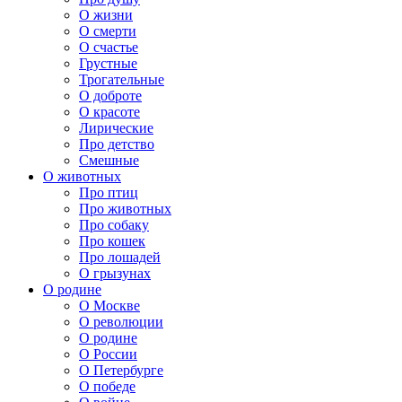
О жизни
О смерти
О счастье
Грустные
Трогательные
О доброте
О красоте
Лирические
Про детство
Смешные
О животных
Про птиц
Про животных
Про собаку
Про кошек
Про лошадей
О грызунах
О родине
О Москве
О революции
О родине
О России
О Петербурге
О победе