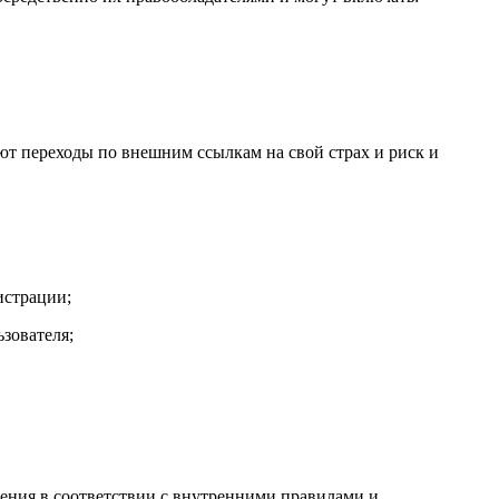
ют переходы по внешним ссылкам на свой страх и риск и
истрации;
зователя;
ения в соответствии с внутренними правилами и