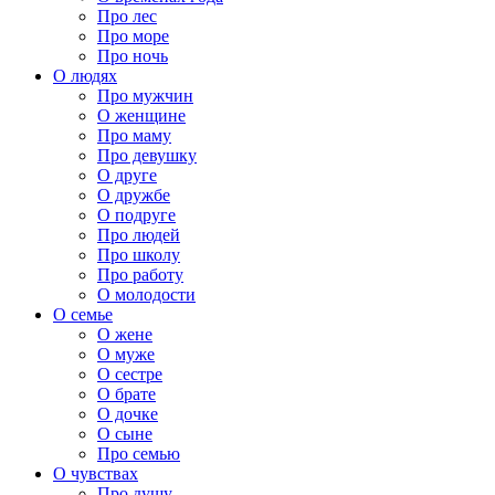
Про лес
Про море
Про ночь
О людях
Про мужчин
О женщине
Про маму
Про девушку
О друге
О дружбе
О подруге
Про людей
Про школу
Про работу
О молодости
О семье
О жене
О муже
О сестре
О брате
О дочке
О сыне
Про семью
О чувствах
Про душу