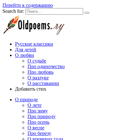
Перейти к содержанию
Search for:
Русские классики
Для детей
О любви
О судьбе
Про одиночество
Про любовь
О разлуке
О расставании
Добавить стих
О природе
О лете
Про зиму
Про природу
Про осень
О весне
Про березу
О временах года