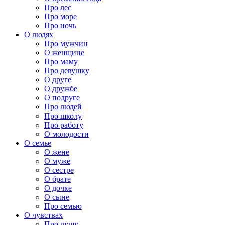
Про лес
Про море
Про ночь
О людях
Про мужчин
О женщине
Про маму
Про девушку
О друге
О дружбе
О подруге
Про людей
Про школу
Про работу
О молодости
О семье
О жене
О муже
О сестре
О брате
О дочке
О сыне
Про семью
О чувствах
Про душу