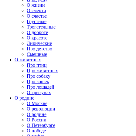
О жизни
О смерти
О счастье
Грустные
Трогательные
О доброте
О красоте
Лирические
Про детство
Смешные
О животных
Про птиц
Про животных
Про собаку
Про кошек
Про лошадей
О грызунах
О родине
О Москве
О революции
О родине
О России
О Петербурге
О победе