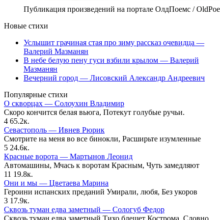
Публикация произведений на портале ОлдПоемс / OldPo
Новые стихи
Услышит грачиная стая про зиму рассказ очевидца —
Валерий Мазманян
В небе белую пену гуси взбили крылом — Валерий
Мазманян
Вечерний город — Лисовский Александр Андреевич
Популярные стихи
О скворцах — Солоухин Владимир
Скоро кончится белая вьюга, Потекут голубые ручьи.
4
65.2к.
Севастополь — Ивнев Рюрик
Смотрите на меня во все бинокли, Расширьте изумленные
5
24.6к.
Красные ворота — Мартынов Леонид
Автомашины, Мчась к воротам Красным, Чуть замедляют
11
19.8к.
Они и мы — Цветаева Марина
Героини испанских преданий Умирали, любя, Без укоров
3
17.9к.
Сквозь туман едва заметный — Сологуб Федор
Сквозь туман едва заметный Тихо блещет Кострома, Словно