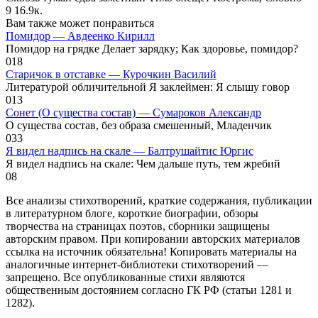
9
16.9к.
Вам также может понравиться
Помидор — Авдеенко Кирилл
Помидор на грядке Делает зарядку; Как здоровье, помидор?
0
18
Старичок в отставке — Курочкин Василий
Литературой обличительной Я заклеймен: Я слышу говор
0
13
Сонет (О существа состав) — Сумароков Александр
О существа состав, без образа смешенный, Младенчик
0
33
Я видел надпись на скале — Балтрушайтис Юргис
Я видел надпись на скале: Чем дальше путь, тем жребий
0
8
Все анализы стихотворений, краткие содержания, публикации
в литературном блоге, короткие биографии, обзоры
творчества на страницах поэтов, сборники защищены
авторским правом. При копировании авторских материалов
ссылка на источник обязательна! Копировать материалы на
аналогичные интернет-библиотеки стихотворений —
запрещено. Все опубликованные стихи являются
общественным достоянием согласно ГК РФ (статьи 1281 и
1282).