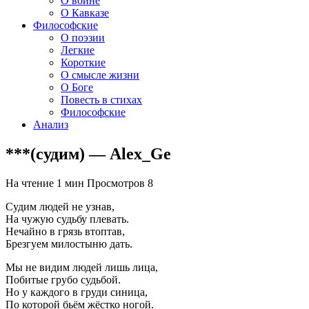
О войне
О Кавказе
Философские
О поэзии
Легкие
Короткие
О смысле жизни
О Боге
Повесть в стихах
Философские
Анализ
***(судим) — Alex_Ge
На чтение
1 мин
Просмотров
8
Судим людей не узнав,
На чужую судьбу плевать.
Нечайно в грязь втоптав,
Брезгуем милостыню дать.
Мы не видим людей лишь лица,
Побитые грубо судьбой.
Но у каждого в груди синица,
По которой бьём жёстко ногой.