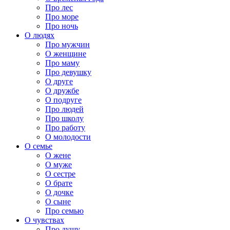
Про лес
Про море
Про ночь
О людях
Про мужчин
О женщине
Про маму
Про девушку
О друге
О дружбе
О подруге
Про людей
Про школу
Про работу
О молодости
О семье
О жене
О муже
О сестре
О брате
О дочке
О сыне
Про семью
О чувствах
Про душу