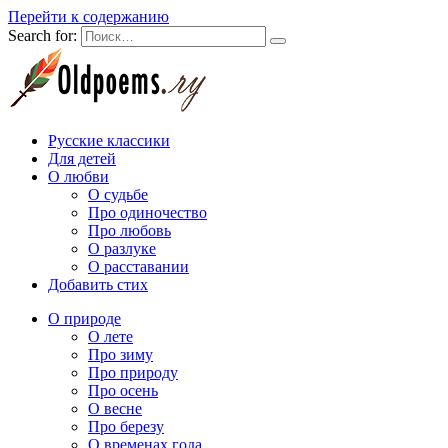
Перейти к содержанию
Search for:
Русские классики
Для детей
О любви
О судьбе
Про одиночество
Про любовь
О разлуке
О расставании
Добавить стих
О природе
О лете
Про зиму
Про природу
Про осень
О весне
Про березу
О временах года