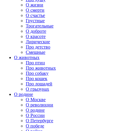
О жизни
О смерти
О счастье
Грустные
Трогательные
О доброте
О красоте
Лирические
Про детство
Смешные
О животных
Про птиц
Про животных
Про собаку
Про кошек
Про лошадей
О грызунах
О родине
О Москве
О революции
О родине
О России
О Петербурге
О победе