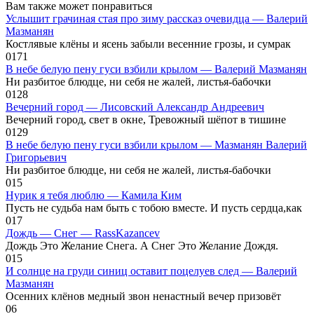
Вам также может понравиться
Услышит грачиная стая про зиму рассказ очевидца — Валерий
Мазманян
Костлявые клёны и ясень забыли весенние грозы, и сумрак
0
171
В небе белую пену гуси взбили крылом — Валерий Мазманян
Ни разбитое блюдце, ни себя не жалей, листья-бабочки
0
128
Вечерний город — Лисовский Александр Андреевич
Вечерний город, свет в окне, Тревожный шёпот в тишине
0
129
В небе белую пену гуси взбили крылом — Мазманян Валерий
Григорьевич
Ни разбитое блюдце, ни себя не жалей, листья-бабочки
0
15
Нурик я тебя люблю — Камила Ким
Пусть не судьба нам быть с тобою вместе. И пусть сердца,как
0
17
Дождь — Снег — RassKazancev
Дождь Это Желание Снега. А Снег Это Желание Дождя.
0
15
И солнце на груди синиц оставит поцелуев след — Валерий
Мазманян
Осенних клёнов медный звон ненастный вечер призовёт
0
6