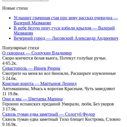
Новые стихи
Услышит грачиная стая про зиму рассказ очевидца —
Валерий Мазманян
В небе белую пену гуси взбили крылом — Валерий
Мазманян
Вечерний город — Лисовский Александр Андреевич
Популярные стихи
О скворцах — Солоухин Владимир
Скоро кончится белая вьюга, Потекут голубые ручьи.
4
65.2к.
Севастополь — Ивнев Рюрик
Смотрите на меня во все бинокли, Расширьте изумленные
5
24.6к.
Красные ворота — Мартынов Леонид
Автомашины, Мчась к воротам Красным, Чуть замедляют
11
19.8к.
Они и мы — Цветаева Марина
Героини испанских преданий Умирали, любя, Без укоров
3
17.9к.
Сквозь туман едва заметный — Сологуб Федор
Сквозь туман едва заметный Тихо блещет Кострома, Словно
9
16.9к.