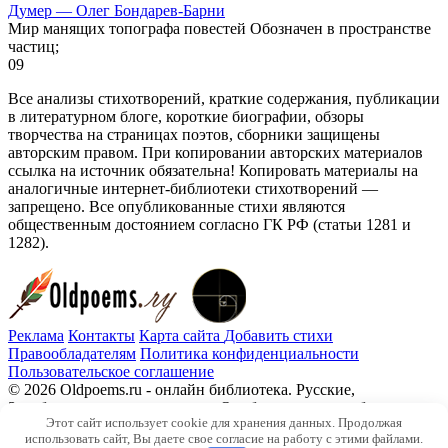
Думер — Олег Бондарев-Барни
Мир манящих топографа повестей Обозначен в пространстве
частиц;
0
9
Все анализы стихотворений, краткие содержания, публикации
в литературном блоге, короткие биографии, обзоры
творчества на страницах поэтов, сборники защищены
авторским правом. При копировании авторских материалов
ссылка на источник обязательна! Копировать материалы на
аналогичные интернет-библиотеки стихотворений —
запрещено. Все опубликованные стихи являются
общественным достоянием согласно ГК РФ (статьи 1281 и
1282).
Реклама
Контакты
Карта сайта
Добавить стихи
Правообладателям
Политика конфиденциальности
Пользовательское соглашение
© 2026 Oldpoems.ru - онлайн библиотека. Русские,
Зарубежные авторы классики. Опубликованы и публикуем
Этот сайт использует cookie для хранения данных. Продолжая
текста современных авторов. Каждый может опубликовать у
использовать сайт, Вы даете свое согласие на работу с этими файлами.
нас свой стих.