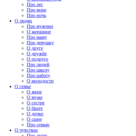
Про лес
Про море
Про ночь
О людях
Про мужчин
О женщине
Про маму
Про девушку
О друге
О дружбе
О подруге
Про людей
Про школу
Про работу
О молодости
О семье
О жене
О муже
О сестре
О брате
О дочке
О сыне
Про семью
О чувствах
Про душу