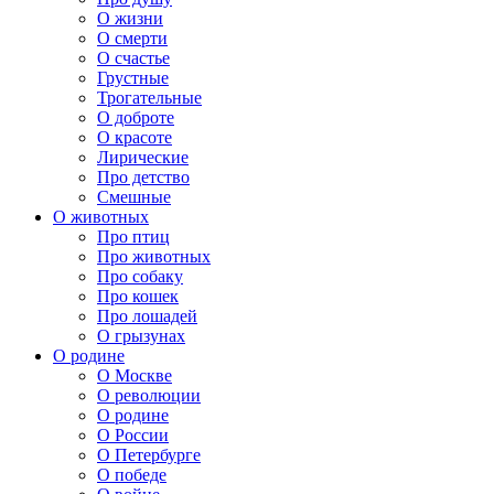
О жизни
О смерти
О счастье
Грустные
Трогательные
О доброте
О красоте
Лирические
Про детство
Смешные
О животных
Про птиц
Про животных
Про собаку
Про кошек
Про лошадей
О грызунах
О родине
О Москве
О революции
О родине
О России
О Петербурге
О победе