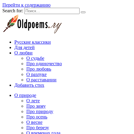
Перейти к содержанию
Search for:
Русские классики
Для детей
О любви
О судьбе
Про одиночество
Про любовь
О разлуке
О расставании
Добавить стих
О природе
О лете
Про зиму
Про природу
Про осень
О весне
Про березу
О временах года