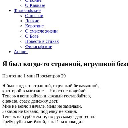
О войне
О Кавказе
Философские
О поэзии
Легкие
Короткие
О смысле жизни
О Боге
Повесть в стихах
Философские
Анализ
Я был когда-то странной, игрушкой бе
На чтение
1 мин
Просмотров
20
Я был когда-то странной, игрушкой безымянной,
к которой в магазине… Никто не подойдёт…
Теперь я копирайтер и каждый гостарбайтер,
с заказа, сразу, денежку даёт.
Мне не везло вначале, меня не замечали.
Заказов не бывало, под ёлку не ходил.
Теперь на турботексте, по русскому сдал тесты.
Гребу рубли метёлкой, как Гена крокодил