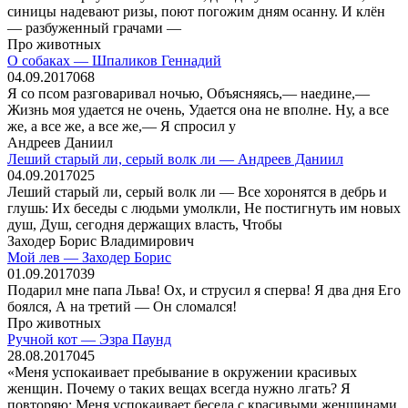
синицы надевают ризы, поют погожим дням осанну. И клён
— разбуженный грачами —
Про животных
О собаках — Шпаликов Геннадий
04.09.2017
0
68
Я со псом разговаривал ночью, Объясняясь,— наедине,—
Жизнь моя удается не очень, Удается она не вполне. Ну, а все
же, а все же, а все же,— Я спросил у
Андреев Даниил
Леший старый ли, серый волк ли — Андреев Даниил
04.09.2017
0
25
Леший старый ли, серый волк ли — Все хоронятся в дебрь и
глушь: Их беседы с людьми умолкли, Не постигнуть им новых
душ, Душ, сегодня держащих власть, Чтобы
Заходер Борис Владимирович
Мой лев — Заходер Борис
01.09.2017
0
39
Подарил мне папа Льва! Ох, и струсил я сперва! Я два дня Его
боялся, А на третий — Он сломался!
Про животных
Ручной кот — Эзра Паунд
28.08.2017
0
45
«Меня успокаивает пребывание в окружении красивых
женщин. Почему о таких вещах всегда нужно лгать? Я
повторяю: Меня успокаивает беседа с красивыми женщинами