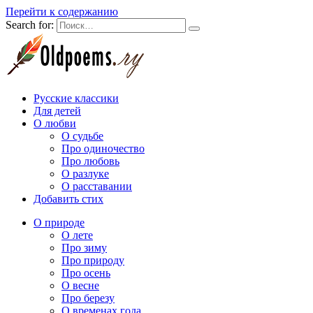
Перейти к содержанию
Search for:
Русские классики
Для детей
О любви
О судьбе
Про одиночество
Про любовь
О разлуке
О расставании
Добавить стих
О природе
О лете
Про зиму
Про природу
Про осень
О весне
Про березу
О временах года