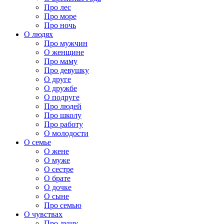
Про лес
Про море
Про ночь
О людях
Про мужчин
О женщине
Про маму
Про девушку
О друге
О дружбе
О подруге
Про людей
Про школу
Про работу
О молодости
О семье
О жене
О муже
О сестре
О брате
О дочке
О сыне
Про семью
О чувствах
Про душу