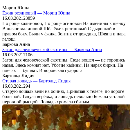
Мориц Юнна
Ёжик резиновый — Мориц Юнна
16.03.2021
23
859
По роще калиновой, По роще осиновой На именины к щенку
В шляпе малиновой Шёл ёжик резиновый С дырочкой в
правом боку. Были у ёжика Зонтик от дождика, Шляпа и пара
галош.
Баркова Анна
Загон для человеческой скотины — Баркова Анна
16.03.2021
7
106
Загон для человеческой скотины. Сюда вошел — не торопись
назад. Здесь комнат нет. Убогие кабины. На нарах бирки. На
плечах — бушлат. И воровская судорога
Бартольд Лидия
Старая лошадь — Бартольд Лидия
16.03.2021
2
94
Старую лошадь вели на бойню, Привязав к телеге, по дороге
большой. Тянула верёвка, и лошадь невольно Бежала усталой
неровной рысцой. Лошадь хромала сбитым