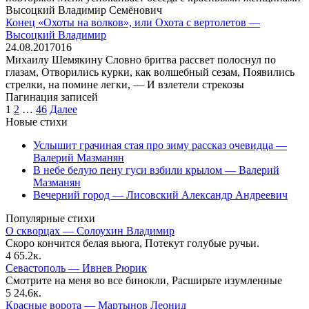
Высоцкий Владимир Семёнович
Конец «Охоты на волков», или Охота с вертолетов —
Высоцкий Владимир
24.08.2017
0
16
Михаилу Шемякину Словно бритва рассвет полоснул по
глазам, Отворились курки, как волшебный сезам, Появились
стрелки, на помине легки, — И взлетели стрекозы
Пагинация записей
1
2
…
46
Далее
Новые стихи
Услышит грачиная стая про зиму рассказ очевидца —
Валерий Мазманян
В небе белую пену гуси взбили крылом — Валерий
Мазманян
Вечерний город — Лисовский Александр Андреевич
Популярные стихи
О скворцах — Солоухин Владимир
Скоро кончится белая вьюга, Потекут голубые ручьи.
4
65.2к.
Севастополь — Ивнев Рюрик
Смотрите на меня во все бинокли, Расширьте изумленные
5
24.6к.
Красные ворота — Мартынов Леонид