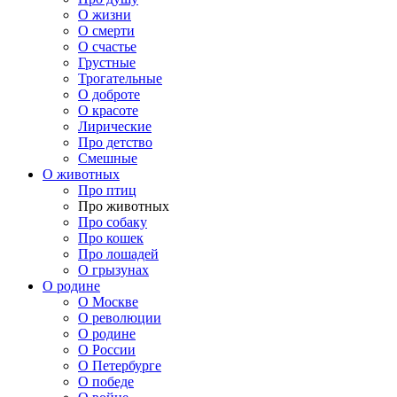
О жизни
О смерти
О счастье
Грустные
Трогательные
О доброте
О красоте
Лирические
Про детство
Смешные
О животных
Про птиц
Про животных
Про собаку
Про кошек
Про лошадей
О грызунах
О родине
О Москве
О революции
О родине
О России
О Петербурге
О победе