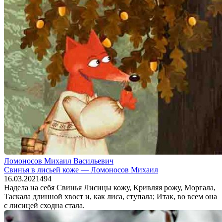
Ломоносов Михаил Васильевич
Свинья в лисьей коже — Ломоносов Михаил
16.03.2021
4
94
Надела на себя Свинья Лисицы кожу, Кривляя рожу, Моргала,
Таскала длинной хвост и, как лиса, ступала; Итак, во всем она
с лисицей сходна стала.