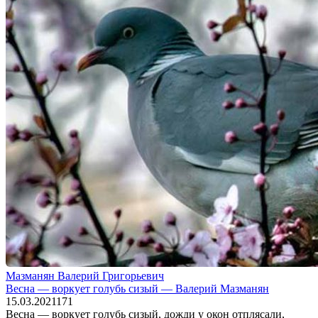
Мазманян Валерий Григорьевич
Весна — воркует голубь сизый — Валерий Мазманян
15.03.2021
1
71
Весна — воркует голубь сизый, дожди у окон отплясали,