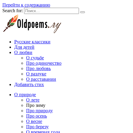
Перейти к содержанию
Search for:
Русские классики
Для детей
О любви
О судьбе
Про одиночество
Про любовь
О разлуке
О расставании
Добавить стих
О природе
О лете
Про зиму
Про природу
Про осень
О весне
Про березу
О временах года