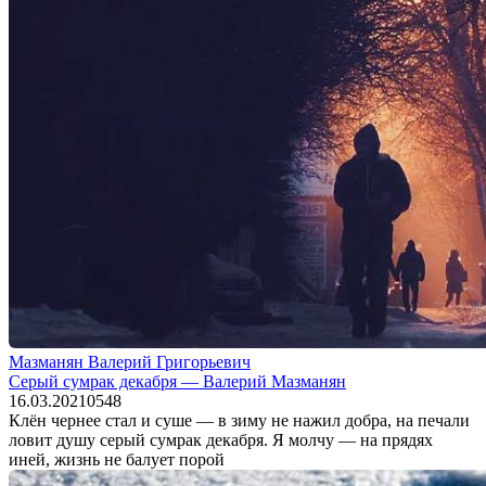
Мазманян Валерий Григорьевич
Серый сумрак декабря — Валерий Мазманян
16.03.2021
0
548
Клён чернее стал и суше — в зиму не нажил добра, на печали
ловит душу серый сумрак декабря. Я молчу — на прядях
иней, жизнь не балует порой