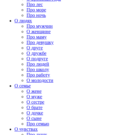
Про лес
Про море
Про ночь
О людях
Про мужчин
О женщине
Про маму
Про девушку
О друге
О дружбе
О подруге
Про людей
Про школу
Про работу
О молодости
О семье
О жене
О муже
О сестре
О брате
О дочке
О сыне
Про семью
О чувствах
Про душу