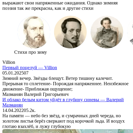
выражают свои напряженные ожидания. Однако зимняя
поэзия так же прекрасна, как и другие стихи
Стихи про зиму
Villion
Первый поцелуй — Villion
05.01.2025
0
7
Зимний вечер. Звёзды блещут. Ветер тишину калечит.
Прерывая то сплетение- Порождая напряженнее. Неизбежное
движение- Приближая ощущение;
Мазманян Валерий Григорьевич
И облако белым китом уйдёт в глубину синевы — Валерий
Мазманян
14.04.2022
0
5.2к.
На памяти — небо без звёзд, и сумрачных дней череда, но
золотом листья берёз сверкают под корочкой льда. И воздух
глотаю взахлёб, и лужу глубокую