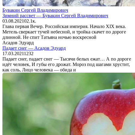
Бувакин Сергей Владимирович
Зимний рассвет — Бувакин Сергей Владимирович
03.08.2021
0
2.1к.
Глава первая Вечер. Российская империя. Начало XIX века.
Метель сверкает тучей небесной, и тройка скачет по дороге
длинной. Не спит Татьяна ночью воскресной
Асадов Эдуард
Падает снег — Асадов Эдуард
17.03.2021
1
232
Падает снег, падает снег — Тысячи белых ежат… А по дороге
идёт человек, И губы его дрожат. Мороз под шагами хрустит,
как соль, Лицо человека — обида и