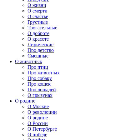
О жизни
О смерти
О счастье
Грустные
Трогательные
О доброте
О красоте
Лирические
Про детство
Смешные
О животных
Про птиц
Про животных
Про собаку
Про кошек
Про лошадей
О грызунах
О родине
О Москве
О революции
О родине
О России
О Петербурге
О победе