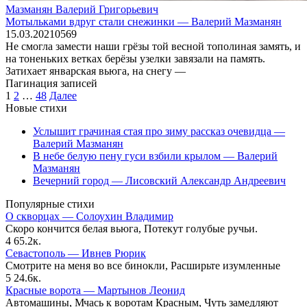
Мазманян Валерий Григорьевич
Мотыльками вдруг стали снежинки — Валерий Мазманян
15.03.2021
0
569
Не смогла замести наши грёзы той весной тополиная замять, и
на тоненьких ветках берёзы узелки завязали на память.
Затихает январская вьюга, на снегу —
Пагинация записей
1
2
…
48
Далее
Новые стихи
Услышит грачиная стая про зиму рассказ очевидца —
Валерий Мазманян
В небе белую пену гуси взбили крылом — Валерий
Мазманян
Вечерний город — Лисовский Александр Андреевич
Популярные стихи
О скворцах — Солоухин Владимир
Скоро кончится белая вьюга, Потекут голубые ручьи.
4
65.2к.
Севастополь — Ивнев Рюрик
Смотрите на меня во все бинокли, Расширьте изумленные
5
24.6к.
Красные ворота — Мартынов Леонид
Автомашины, Мчась к воротам Красным, Чуть замедляют