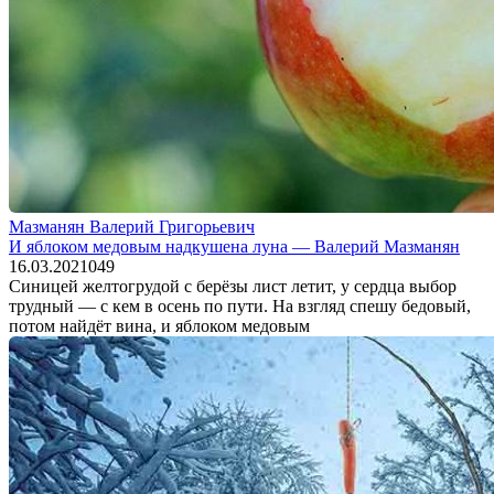
Мазманян Валерий Григорьевич
И яблоком медовым надкушена луна — Валерий Мазманян
16.03.2021
0
49
Синицей желтогрудой с берёзы лист летит, у сердца выбор
трудный — с кем в осень по пути. На взгляд спешу бедовый,
потом найдёт вина, и яблоком медовым