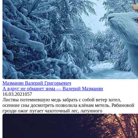
Мазманян Валерий Григорьевич
А вдруг не обманет зима — Валерий Мазманян
16.03.2021
0
57
Листвы потемневшую медь забрать с собой ветер хотел,
осенние сны досмотреть позволила клёнам метель. Рябиновой
грозди ожог пугает чахоточный лес, латунного