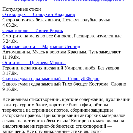
Популярные стихи
О скворцах — Солоухин Владимир
Скоро кончится белая вьюга, Потекут голубые ручьи.
4
65.2к.
Севастополь — Ивнев Рюрик
Смотрите на меня во все бинокли, Расширьте изумленные
5
24.6к.
Красные ворота — Мартынов Леонид
Автомашины, Мчась к воротам Красным, Чуть замедляют
11
19.8к.
Они и мы — Цветаева Марина
Героини испанских преданий Умирали, любя, Без укоров
3
17.9к.
Сквозь туман едва заметный — Сологуб Федор
Сквозь туман едва заметный Тихо блещет Кострома, Словно
9
16.9к.
Все анализы стихотворений, краткие содержания, публикации
в литературном блоге, короткие биографии, обзоры
творчества на страницах поэтов, сборники защищены
авторским правом. При копировании авторских материалов
ссылка на источник обязательна! Копировать материалы на
аналогичные интернет-библиотеки стихотворений —
запрещено. Все опубликованные стихи являются