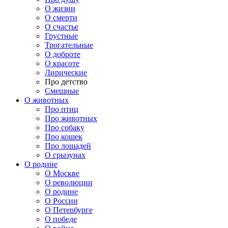
О жизни
О смерти
О счастье
Грустные
Трогательные
О доброте
О красоте
Лирические
Про детство
Смешные
О животных
Про птиц
Про животных
Про собаку
Про кошек
Про лошадей
О грызунах
О родине
О Москве
О революции
О родине
О России
О Петербурге
О победе