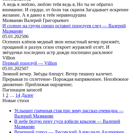
А ведь я люблю, люблю тебя ведь я, Но ты не обратил
внимание. И сердце, от боли так скрипя Загадывает искренне
желание. А я давно к тебе неравнодушна
Мазманян Валерий Григорьевич
И солнце на груди синиц оставит поцелуев след — Валерий
Мазманян
05.01.2025
0
6
Осенних клёнов медный звон ненастный вечер призовёт,
прощаний и разлук сезон откроет журавлей отлёт. И
звёздочки последних астр дожди поспешно расклюют
Villion
Первый поцелуй — Villion
05.01.2025
0
7
Зимний вечер. Звёзды блещут. Ветер тишину калечит.
Прерывая то сплетение- Порождая напряженнее. Неизбежное
движение- Приближая ощущение;
Пагинация записей
1
2
…
14
Далее
Новые стихи
Услышит грачиная стая про зиму рассказ очевидца —
Валерий Мазманян
В небе белую пену гуси взбили крылом — Валерий
Мазманян
Вечерний город — Лисовский Александр Андреевич