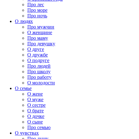
Про лес
Про море
Про ночь
О людях
Про мужчин
О женщине
Про маму
Про девушку
О друге
О дружбе
О подруге
Про людей
Про школу
Про работу
О молодости
О семье
О жене
О муже
О сестре
О брате
О дочке
О сыне
Про семью
О чувствах
Про душу