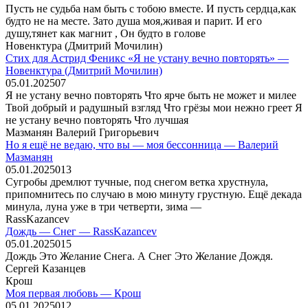
Пусть не судьба нам быть с тобою вместе. И пусть сердца,как
будто не на месте. Зато душа моя,живая и парит. И его
душу,тянет как магнит , Он будто в голове
Новенктура (Дмитрий Мочилин)
Стих для Астрид Феникс «Я не устану вечно повторять» —
Новенктура (Дмитрий Мочилин)
05.01.2025
0
7
Я не устану вечно повторять Что ярче быть не может и милее
Твой добрый и радушный взгляд Что грёзы мои нежно греет Я
не устану вечно повторять Что лучшая
Мазманян Валерий Григорьевич
Но я ещё не ведаю, что вы — моя бессонница — Валерий
Мазманян
05.01.2025
0
13
Сугробы дремлют тучные, под снегом ветка хрустнула,
припомнитесь по случаю в мою минуту грустную. Ещё декада
минула, луна уже в три четверти, зима —
RassKazancev
Дождь — Снег — RassKazancev
05.01.2025
0
15
Дождь Это Желание Снега. А Снег Это Желание Дождя.
Сергей Казанцев
Крош
Моя первая любовь — Крош
05.01.2025
0
12