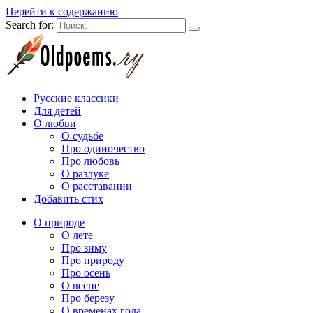
Перейти к содержанию
Search for:
Русские классики
Для детей
О любви
О судьбе
Про одиночество
Про любовь
О разлуке
О расставании
Добавить стих
О природе
О лете
Про зиму
Про природу
Про осень
О весне
Про березу
О временах года