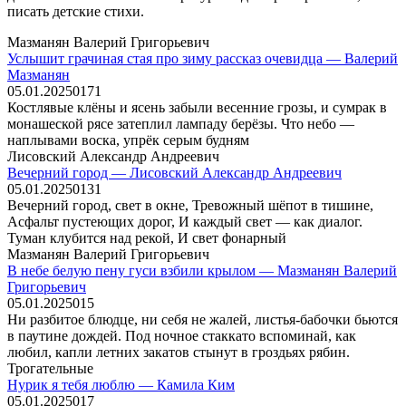
писать детские стихи.
Мазманян Валерий Григорьевич
Услышит грачиная стая про зиму рассказ очевидца — Валерий
Мазманян
05.01.2025
0
171
Костлявые клёны и ясень забыли весенние грозы, и сумрак в
монашеской рясе затеплил лампаду берёзы. Что небо —
наплывами воска, упрёк серым будням
Лисовский Александр Андреевич
Вечерний город — Лисовский Александр Андреевич
05.01.2025
0
131
Вечерний город, свет в окне, Тревожный шёпот в тишине,
Асфальт пустеющих дорог, И каждый свет — как диалог.
Туман клубится над рекой, И свет фонарный
Мазманян Валерий Григорьевич
В небе белую пену гуси взбили крылом — Мазманян Валерий
Григорьевич
05.01.2025
0
15
Ни разбитое блюдце, ни себя не жалей, листья-бабочки бьются
в паутине дождей. Под ночное стаккато вспоминай, как
любил, капли летних закатов стынут в гроздьях рябин.
Трогательные
Нурик я тебя люблю — Камила Ким
05.01.2025
0
17