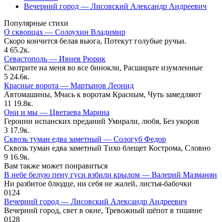
Вечерний город — Лисовский Александр Андреевич
Популярные стихи
О скворцах — Солоухин Владимир
Скоро кончится белая вьюга, Потекут голубые ручьи.
4
65.2к.
Севастополь — Ивнев Рюрик
Смотрите на меня во все бинокли, Расширьте изумленные
5
24.6к.
Красные ворота — Мартынов Леонид
Автомашины, Мчась к воротам Красным, Чуть замедляют
11
19.8к.
Они и мы — Цветаева Марина
Героини испанских преданий Умирали, любя, Без укоров
3
17.9к.
Сквозь туман едва заметный — Сологуб Федор
Сквозь туман едва заметный Тихо блещет Кострома, Словно
9
16.9к.
Вам также может понравиться
В небе белую пену гуси взбили крылом — Валерий Мазманян
Ни разбитое блюдце, ни себя не жалей, листья-бабочки
0
124
Вечерний город — Лисовский Александр Андреевич
Вечерний город, свет в окне, Тревожный шёпот в тишине
0
128