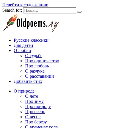
Перейти к содержанию
Search for:
Русские классики
Для детей
О любви
О судьбе
Про одиночество
Про любовь
О разлуке
О расставании
Добавить стих
О природе
О лете
Про зиму
Про природу
Про осень
О весне
Про березу
О временах года