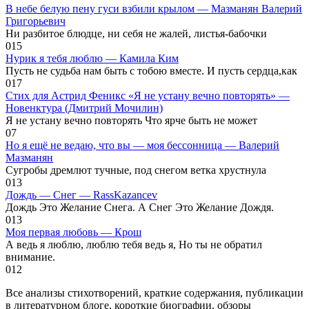
В небе белую пену гуси взбили крылом — Мазманян Валерий
Григорьевич
Ни разбитое блюдце, ни себя не жалей, листья-бабочки
0
15
Нурик я тебя люблю — Камила Ким
Пусть не судьба нам быть с тобою вместе. И пусть сердца,как
0
17
Стих для Астрид Феникс «Я не устану вечно повторять» —
Новенктура (Дмитрий Мочилин)
Я не устану вечно повторять Что ярче быть не может
0
7
Но я ещё не ведаю, что вы — моя бессонница — Валерий
Мазманян
Сугробы дремлют тучные, под снегом ветка хрустнула
0
13
Дождь — Снег — RassKazancev
Дождь Это Желание Снега. А Снег Это Желание Дождя.
0
13
Моя первая любовь — Крош
А ведь я люблю, люблю тебя ведь я, Но ты не обратил
внимание.
0
12
Все анализы стихотворений, краткие содержания, публикации
в литературном блоге, короткие биографии, обзоры