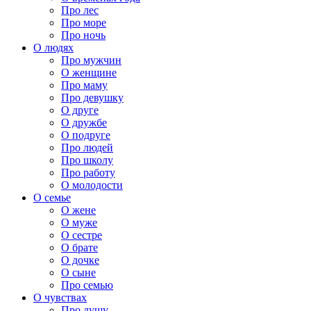
Про лес
Про море
Про ночь
О людях
Про мужчин
О женщине
Про маму
Про девушку
О друге
О дружбе
О подруге
Про людей
Про школу
Про работу
О молодости
О семье
О жене
О муже
О сестре
О брате
О дочке
О сыне
Про семью
О чувствах
Про душу