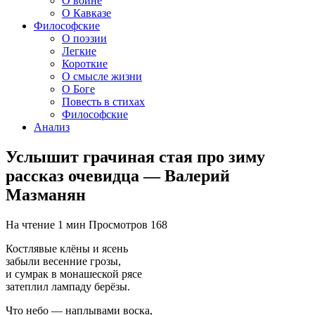
О войне
О Кавказе
Философские
О поэзии
Легкие
Короткие
О смысле жизни
О Боге
Повесть в стихах
Философские
Анализ
Услышит грачиная стая про зиму
рассказ очевидца — Валерий
Мазманян
На чтение
1 мин
Просмотров
168
Костлявые клёны и ясень
забыли весенние грозы,
и сумрак в монашеской рясе
затеплил лампаду берёзы.
Что небо — наплывами воска,