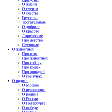
О жизни
О смерти
О счастье
Грустные
Трогательные
О доброте
О красоте
Лирические
Про детство
Смешные
О животных
Про птиц
Про животных
Про собаку
Про кошек
Про лошадей
О грызунах
О родине
О Москве
О революции
О родине
О России
О Петербурге
О победе