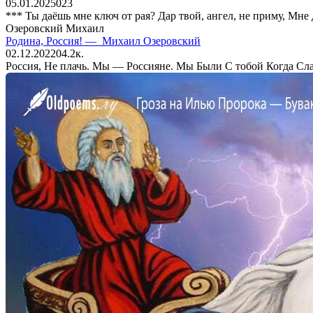
05.01.2025
0
23
*** Ты даёшь мне ключ от рая? Дар твой, ангел, не приму, Мне
Озеровский Михаил
Родина, Россия! — Михаил Озеровский
02.12.2022
0
4.2к.
Россия, Не плачь. Мы — Россияне. Мы Были С тобой Когда Сла