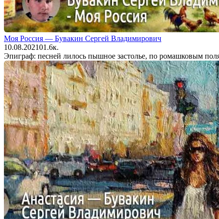
Моя Россия — Бувакин Сергей Владимирович
10.08.2021
0
1.6к.
Эпиграф: песней лилось пышное застолье, по ромашковым полям