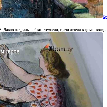
Бу
 над далью облака темнели, грачи летели в дымке колдовско