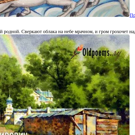
Пр
ей родной. Сверкают облака на небе мрачном, и гром грохочет на