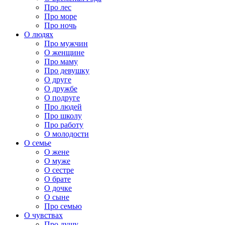
Про лес
Про море
Про ночь
О людях
Про мужчин
О женщине
Про маму
Про девушку
О друге
О дружбе
О подруге
Про людей
Про школу
Про работу
О молодости
О семье
О жене
О муже
О сестре
О брате
О дочке
О сыне
Про семью
О чувствах
Про душу