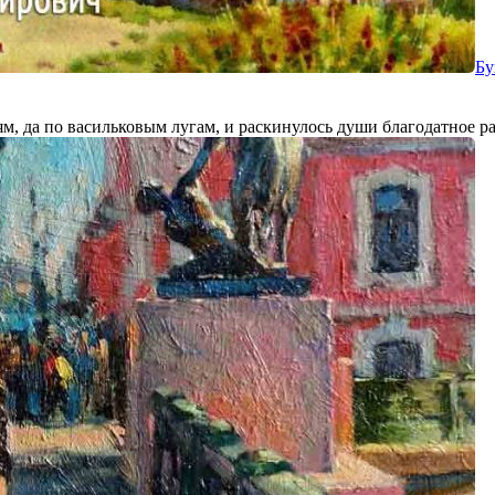
Бу
, да по васильковым лугам, и раскинулось души благодатное раз