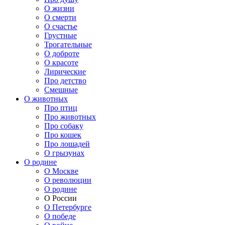
О жизни
О смерти
О счастье
Грустные
Трогательные
О доброте
О красоте
Лирические
Про детство
Смешные
О животных
Про птиц
Про животных
Про собаку
Про кошек
Про лошадей
О грызунах
О родине
О Москве
О революции
О родине
О России
О Петербурге
О победе