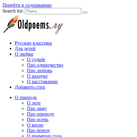
Перейти к содержанию
Search for:
Русские классики
Для детей
О любви
О судьбе
Про одиночество
Про любовь
О разлуке
О расставании
Добавить стих
О природе
О лете
Про зиму
Про природу
Про осень
О весне
Про березу
О временах года