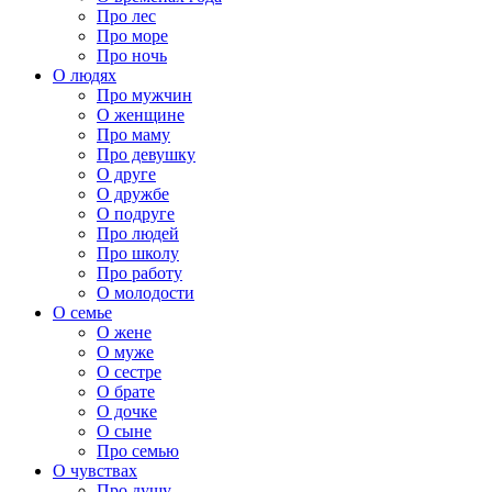
Про лес
Про море
Про ночь
О людях
Про мужчин
О женщине
Про маму
Про девушку
О друге
О дружбе
О подруге
Про людей
Про школу
Про работу
О молодости
О семье
О жене
О муже
О сестре
О брате
О дочке
О сыне
Про семью
О чувствах
Про душу