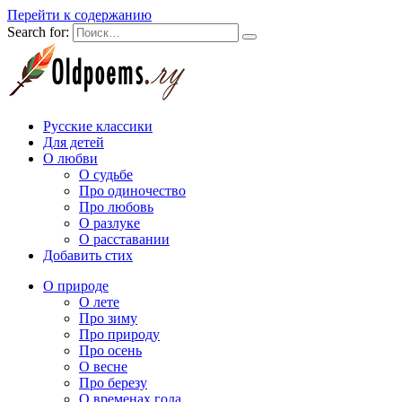
Перейти к содержанию
Search for:
Русские классики
Для детей
О любви
О судьбе
Про одиночество
Про любовь
О разлуке
О расставании
Добавить стих
О природе
О лете
Про зиму
Про природу
Про осень
О весне
Про березу
О временах года