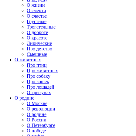
О жизни
О смерти
О счастье
Грустные
Трогательные
О доброте
О красоте
Лирические
Про детство
Смешные
О животных
Про птиц
Про животных
Про собаку
Про кошек
Про лошадей
О грызунах
О родине
О Москве
О революции
О родине
О России
О Петербурге
О победе