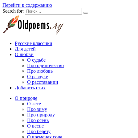
Перейти к содержанию
Search for:
Русские классики
Для детей
О любви
О судьбе
Про одиночество
Про любовь
О разлуке
О расставании
Добавить стих
О природе
О лете
Про зиму
Про природу
Про осень
О весне
Про березу
О временах года