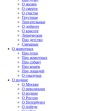
О жизни
О смерти
О счастье
Грустные
Трогательные
О доброте
О красоте
Лирические
Про детство
Смешные
О животных
Про птиц
Про животных
Про собаку
Про кошек
Про лошадей
О грызунах
О родине
О Москве
О революции
О родине
О России
О Петербурге
О победе