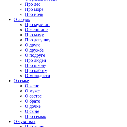
Про лес
Про море
Про ночь
О людях
Про мужчин
О женщине
Про маму
Про девушку
О друге
О дружбе
О подруге
Про людей
Про школу
Про работу
О молодости
О семье
О жене
О муже
О сестре
О брате
О дочке
О сыне
Про семью
О чувствах
Про душу