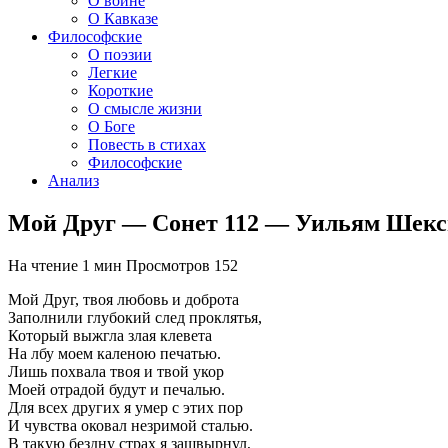
О войне
О Кавказе
Философские
О поэзии
Легкие
Короткие
О смысле жизни
О Боге
Повесть в стихах
Философские
Анализ
Мой Друг — Сонет 112 — Уильям Шек
На чтение
1 мин
Просмотров
152
Мой Друг, твоя любовь и доброта
Заполнили глубокий след проклятья,
Который выжгла злая клевета
На лбу моем каленою печатью.
Лишь похвала твоя и твой укор
Моей отрадой будут и печалью.
Для всех других я умер с этих пор
И чувства оковал незримой сталью.
В такую бездну страх я зашвырнул,