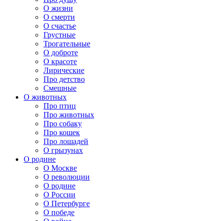
О жизни
О смерти
О счастье
Грустные
Трогательные
О доброте
О красоте
Лирические
Про детство
Смешные
О животных
Про птиц
Про животных
Про собаку
Про кошек
Про лошадей
О грызунах
О родине
О Москве
О революции
О родине
О России
О Петербурге
О победе