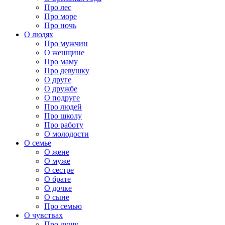
Про лес
Про море
Про ночь
О людях
Про мужчин
О женщине
Про маму
Про девушку
О друге
О дружбе
О подруге
Про людей
Про школу
Про работу
О молодости
О семье
О жене
О муже
О сестре
О брате
О дочке
О сыне
Про семью
О чувствах
Про душу