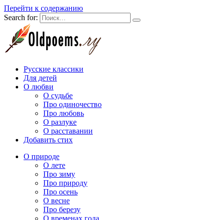
Перейти к содержанию
Search for:
Русские классики
Для детей
О любви
О судьбе
Про одиночество
Про любовь
О разлуке
О расставании
Добавить стих
О природе
О лете
Про зиму
Про природу
Про осень
О весне
Про березу
О временах года