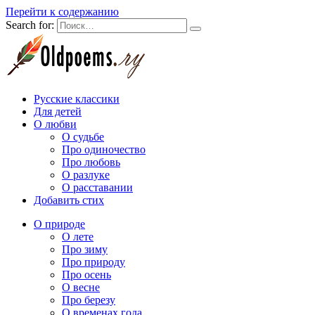
Перейти к содержанию
Search for:
Русские классики
Для детей
О любви
О судьбе
Про одиночество
Про любовь
О разлуке
О расставании
Добавить стих
О природе
О лете
Про зиму
Про природу
Про осень
О весне
Про березу
О временах года