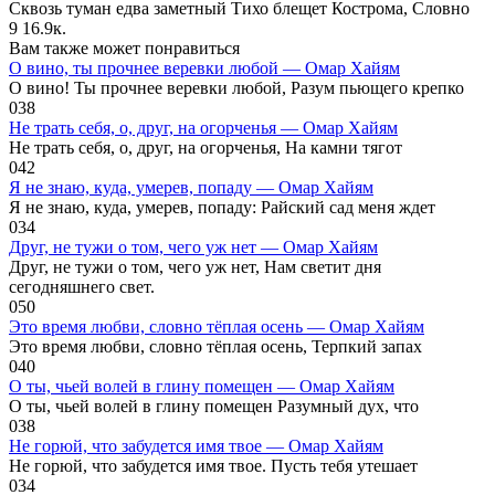
Сквозь туман едва заметный Тихо блещет Кострома, Словно
9
16.9к.
Вам также может понравиться
О вино, ты прочнее веревки любой — Омар Хайям
О вино! Ты прочнее веревки любой, Разум пьющего крепко
0
38
Не трать себя, о, друг, на огорченья — Омар Хайям
Не трать себя, о, друг, на огорченья, На камни тягот
0
42
Я не знаю, куда, умерев, попаду — Омар Хайям
Я не знаю, куда, умерев, попаду: Райский сад меня ждет
0
34
Друг, не тужи о том, чего уж нет — Омар Хайям
Друг, не тужи о том, чего уж нет, Нам светит дня
сегодняшнего свет.
0
50
Это время любви, словно тёплая осень — Омар Хайям
Это время любви, словно тёплая осень, Терпкий запах
0
40
О ты, чьей волей в глину помещен — Омар Хайям
О ты, чьей волей в глину помещен Разумный дух, что
0
38
Не горюй, что забудется имя твое — Омар Хайям
Не горюй, что забудется имя твое. Пусть тебя утешает
0
34