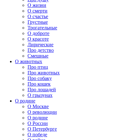
О жизни
О смерти
О счастье
Грустные
Трогательные
О доброте
О красоте
Лирические
Про детство
Смешные
О животных
Про птиц
Про животных
Про собаку
Про кошек
Про лошадей
О грызунах
О родине
О Москве
О революции
О родине
О России
О Петербурге
О победе