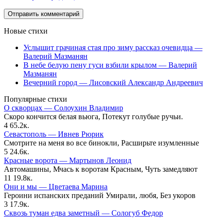
Новые стихи
Услышит грачиная стая про зиму рассказ очевидца —
Валерий Мазманян
В небе белую пену гуси взбили крылом — Валерий
Мазманян
Вечерний город — Лисовский Александр Андреевич
Популярные стихи
О скворцах — Солоухин Владимир
Скоро кончится белая вьюга, Потекут голубые ручьи.
4
65.2к.
Севастополь — Ивнев Рюрик
Смотрите на меня во все бинокли, Расширьте изумленные
5
24.6к.
Красные ворота — Мартынов Леонид
Автомашины, Мчась к воротам Красным, Чуть замедляют
11
19.8к.
Они и мы — Цветаева Марина
Героини испанских преданий Умирали, любя, Без укоров
3
17.9к.
Сквозь туман едва заметный — Сологуб Федор