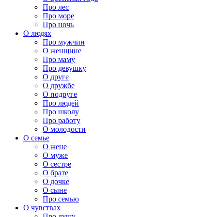
Про лес
Про море
Про ночь
О людях
Про мужчин
О женщине
Про маму
Про девушку
О друге
О дружбе
О подруге
Про людей
Про школу
Про работу
О молодости
О семье
О жене
О муже
О сестре
О брате
О дочке
О сыне
Про семью
О чувствах
Про душу