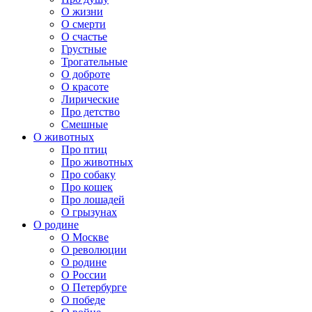
О жизни
О смерти
О счастье
Грустные
Трогательные
О доброте
О красоте
Лирические
Про детство
Смешные
О животных
Про птиц
Про животных
Про собаку
Про кошек
Про лошадей
О грызунах
О родине
О Москве
О революции
О родине
О России
О Петербурге
О победе