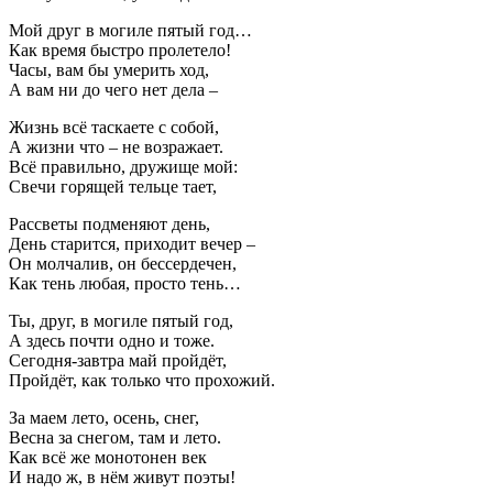
Мой друг в могиле пятый год…
Как время быстро пролетело!
Часы, вам бы умерить ход,
А вам ни до чего нет дела –
Жизнь всё таскаете с собой,
А жизни что – не возражает.
Всё правильно, дружище мой:
Свечи горящей тельце тает,
Рассветы подменяют день,
День старится, приходит вечер –
Он молчалив, он бессердечен,
Как тень любая, просто тень…
Ты, друг, в могиле пятый год,
А здесь почти одно и тоже.
Сегодня-завтра май пройдёт,
Пройдёт, как только что прохожий.
За маем лето, осень, снег,
Весна за снегом, там и лето.
Как всё же монотонен век
И надо ж, в нём живут поэты!