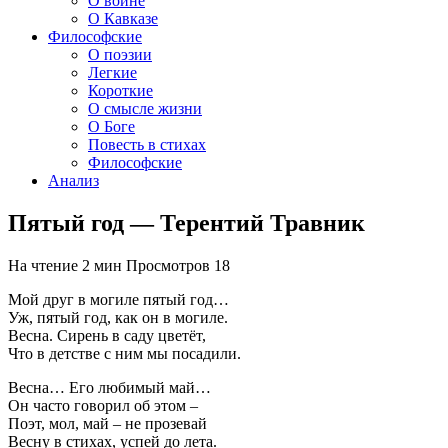
О войне
О Кавказе
Философские
О поэзии
Легкие
Короткие
О смысле жизни
О Боге
Повесть в стихах
Философские
Анализ
Пятый год — Терентий Травник
На чтение
2 мин
Просмотров
18
Мой друг в могиле пятый год…
Уж, пятый год, как он в могиле.
Весна. Сирень в саду цветёт,
Что в детстве с ним мы посадили.
Весна… Его любимый май…
Он часто говорил об этом –
Поэт, мол, май – не прозевай
Весну в стихах, успей до лета.