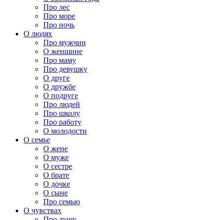
Про лес
Про море
Про ночь
О людях
Про мужчин
О женщине
Про маму
Про девушку
О друге
О дружбе
О подруге
Про людей
Про школу
Про работу
О молодости
О семье
О жене
О муже
О сестре
О брате
О дочке
О сыне
Про семью
О чувствах
Про душу