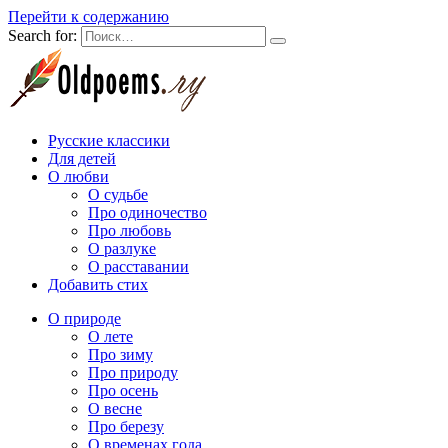
Перейти к содержанию
Search for:
Русские классики
Для детей
О любви
О судьбе
Про одиночество
Про любовь
О разлуке
О расставании
Добавить стих
О природе
О лете
Про зиму
Про природу
Про осень
О весне
Про березу
О временах года