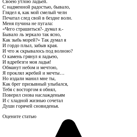
Своею утлою ладьей.
С надменной радостью, бывало,
Глядел я, как мой смелый челн
Печатал след свой в бездне волн.
Меня пучина не пугала:
«Чего страшиться?- думал я.-
Бывало ль зеркало так ясно,
Как зыбь морей?» Так думал я
И гордо плыл, забыв края.
И что ж скрывалось под волною?
О камень грянул я ладьею,
И вдребезги моя ладья!
Обманут небом и мечтою,
Я проклял жребий и мечты…
Но издали манил мне ты,
Как брег призывный улыбался,
Тебя с восторгом я обнял,
Поверил снова наслажденьям
И с хладной жизнью сочетал
Души горячей сновиденья.
Оцените статью