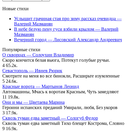
Новые стихи
Услышит грачиная стая про зиму рассказ очевидца —
Валерий Мазманян
В небе белую пену гуси взбили крылом — Валерий
Мазманян
Вечерний город — Лисовский Александр Андреевич
Популярные стихи
О скворцах — Солоухин Владимир
Скоро кончится белая вьюга, Потекут голубые ручьи.
4
65.2к.
Севастополь — Ивнев Рюрик
Смотрите на меня во все бинокли, Расширьте изумленные
5
24.6к.
Красные ворота — Мартынов Леонид
Автомашины, Мчась к воротам Красным, Чуть замедляют
11
19.8к.
Они и мы — Цветаева Марина
Героини испанских преданий Умирали, любя, Без укоров
3
17.9к.
Сквозь туман едва заметный — Сологуб Федор
Сквозь туман едва заметный Тихо блещет Кострома, Словно
9
16.9к.