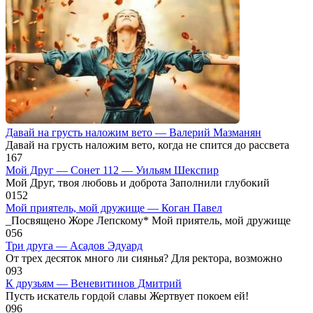
Давай на грусть наложим вето — Валерий Мазманян
Давай на грусть наложим вето, когда не спится до рассвета
1
67
Мой Друг — Сонет 112 — Уильям Шекспир
Мой Друг, твоя любовь и доброта Заполнили глубокий
0
152
Мой приятель, мой дружище — Коган Павел
_Посвящено Жоре Лепскому* Мой приятель, мой дружище
0
56
Три друга — Асадов Эдуард
От трех десяток много ли сиянья? Для ректора, возможно
0
93
К друзьям — Веневитинов Дмитрий
Пусть искатель гордой славы Жертвует покоем ей!
0
96