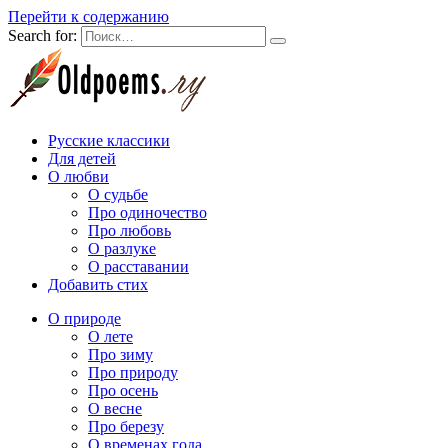
Перейти к содержанию
Search for:
Русские классики
Для детей
О любви
О судьбе
Про одиночество
Про любовь
О разлуке
О расставании
Добавить стих
О природе
О лете
Про зиму
Про природу
Про осень
О весне
Про березу
О временах года