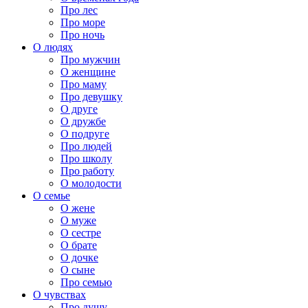
Про лес
Про море
Про ночь
О людях
Про мужчин
О женщине
Про маму
Про девушку
О друге
О дружбе
О подруге
Про людей
Про школу
Про работу
О молодости
О семье
О жене
О муже
О сестре
О брате
О дочке
О сыне
Про семью
О чувствах
Про душу