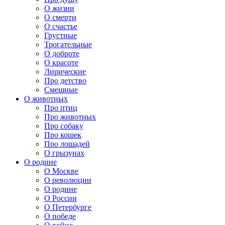
О жизни
О смерти
О счастье
Грустные
Трогательные
О доброте
О красоте
Лирические
Про детство
Смешные
О животных
Про птиц
Про животных
Про собаку
Про кошек
Про лошадей
О грызунах
О родине
О Москве
О революции
О родине
О России
О Петербурге
О победе