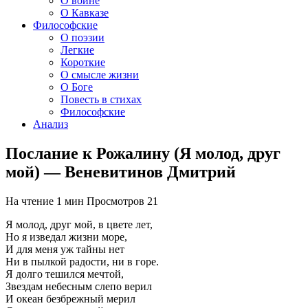
О войне
О Кавказе
Философские
О поэзии
Легкие
Короткие
О смысле жизни
О Боге
Повесть в стихах
Философские
Анализ
Послание к Рожалину (Я молод, друг
мой) — Веневитинов Дмитрий
На чтение
1 мин
Просмотров
21
Я молод, друг мой, в цвете лет,
Но я изведал жизни море,
И для меня уж тайны нет
Ни в пылкой радости, ни в горе.
Я долго тешился мечтой,
Звездам небесным слепо верил
И океан безбрежный мерил