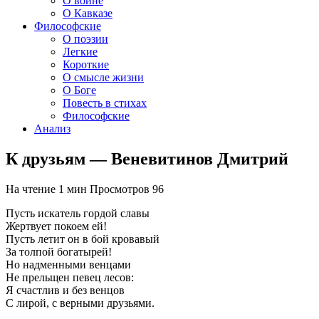
О войне
О Кавказе
Философские
О поэзии
Легкие
Короткие
О смысле жизни
О Боге
Повесть в стихах
Философские
Анализ
К друзьям — Веневитинов Дмитрий
На чтение
1 мин
Просмотров
96
Пусть искатель гордой славы
Жертвует покоем ей!
Пусть летит он в бой кровавый
За толпой богатырей!
Но надменными венцами
Не прельщен певец лесов:
Я счастлив и без венцов
С лирой, с верными друзьями.