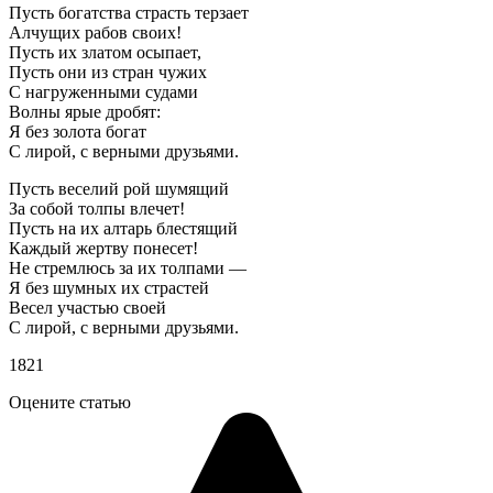
Пусть богатства страсть терзает
Алчущих рабов своих!
Пусть их златом осыпает,
Пусть они из стран чужих
С нагруженными судами
Волны ярые дробят:
Я без золота богат
С лирой, с верными друзьями.
Пусть веселий рой шумящий
За собой толпы влечет!
Пусть на их алтарь блестящий
Каждый жертву понесет!
Не стремлюсь за их толпами —
Я без шумных их страстей
Весел участью своей
С лирой, с верными друзьями.
1821
Оцените статью