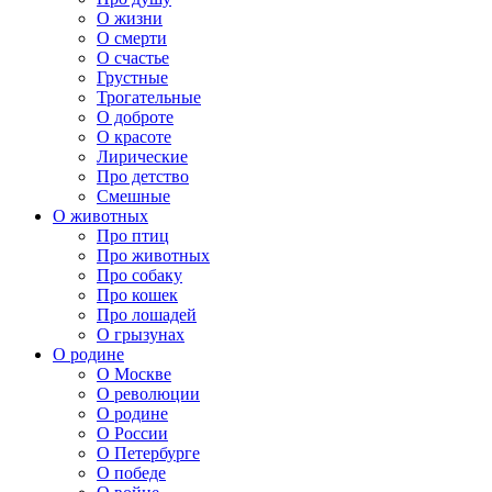
О жизни
О смерти
О счастье
Грустные
Трогательные
О доброте
О красоте
Лирические
Про детство
Смешные
О животных
Про птиц
Про животных
Про собаку
Про кошек
Про лошадей
О грызунах
О родине
О Москве
О революции
О родине
О России
О Петербурге
О победе