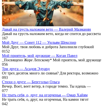
Давай на грусть наложим вето — Валерий Мазманян
Давай на грусть наложим вето, когда не спится до рассвета
1
67
Мой Друг — Сонет 112 — Уильям Шекспир
Мой Друг, твоя любовь и доброта Заполнили глубокий
0
152
Мой приятель, мой дружище — Коган Павел
_Посвящено Жоре Лепскому* Мой приятель, мой дружище
0
56
Три друга — Асадов Эдуард
От трех десяток много ли сиянья? Для ректора, возможно
0
93
Стихи о друге — Берггольц Ольга
Вечер. Воет, веет ветер, в городе темно. Ты идешь —
0
77
Не трать себя, о, друг, на огорченья — Омар Хайям
Не трать себя, о, друг, на огорченья, На камни тягот
0
42