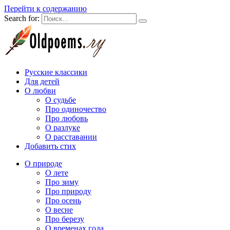
Перейти к содержанию
Search for:
Русские классики
Для детей
О любви
О судьбе
Про одиночество
Про любовь
О разлуке
О расставании
Добавить стих
О природе
О лете
Про зиму
Про природу
Про осень
О весне
Про березу
О временах года