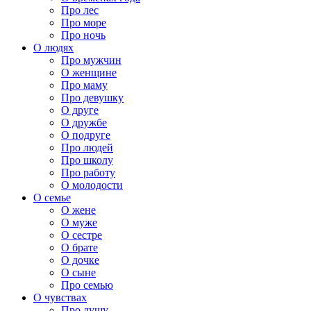
Про лес
Про море
Про ночь
О людях
Про мужчин
О женщине
Про маму
Про девушку
О друге
О дружбе
О подруге
Про людей
Про школу
Про работу
О молодости
О семье
О жене
О муже
О сестре
О брате
О дочке
О сыне
Про семью
О чувствах
Про душу