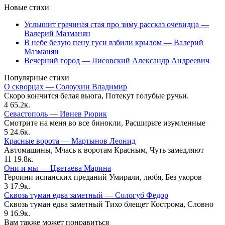
Новые стихи
Услышит грачиная стая про зиму рассказ очевидца —
Валерий Мазманян
В небе белую пену гуси взбили крылом — Валерий
Мазманян
Вечерний город — Лисовский Александр Андреевич
Популярные стихи
О скворцах — Солоухин Владимир
Скоро кончится белая вьюга, Потекут голубые ручьи.
4
65.2к.
Севастополь — Ивнев Рюрик
Смотрите на меня во все бинокли, Расширьте изумленные
5
24.6к.
Красные ворота — Мартынов Леонид
Автомашины, Мчась к воротам Красным, Чуть замедляют
11
19.8к.
Они и мы — Цветаева Марина
Героини испанских преданий Умирали, любя, Без укоров
3
17.9к.
Сквозь туман едва заметный — Сологуб Федор
Сквозь туман едва заметный Тихо блещет Кострома, Словно
9
16.9к.
Вам также может понравиться