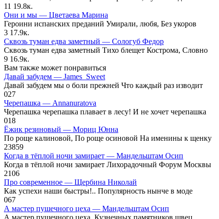
11
19.8к.
Они и мы — Цветаева Марина
Героини испанских преданий Умирали, любя, Без укоров
3
17.9к.
Сквозь туман едва заметный — Сологуб Федор
Сквозь туман едва заметный Тихо блещет Кострома, Словно
9
16.9к.
Вам также может понравиться
Давай забудем — James_Sweet
Давай забудем мы о боли прежней Что каждый раз изводит
0
27
Черепашка — Annanuratova
Черепашка черепашка плавает в лесу! И не хочет черепашка
0
18
Ёжик резиновый — Мориц Юнна
По роще калиновой, По роще осиновой На именины к щенку
23
859
Когда в тёплой ночи замирает — Мандельштам Осип
Когда в тёплой ночи замирает Лихорадочный Форум Москвы
2
106
Про современное — Щербина Николай
Как успехи наши быстры!.. Популярность нынче в моде
0
67
А мастер пушечного цеха — Мандельштам Осип
А мастер пушечного цеха, Кузнечных памятников швец