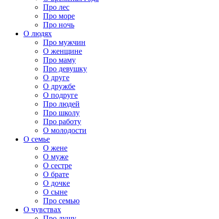
Про лес
Про море
Про ночь
О людях
Про мужчин
О женщине
Про маму
Про девушку
О друге
О дружбе
О подруге
Про людей
Про школу
Про работу
О молодости
О семье
О жене
О муже
О сестре
О брате
О дочке
О сыне
Про семью
О чувствах
Про душу