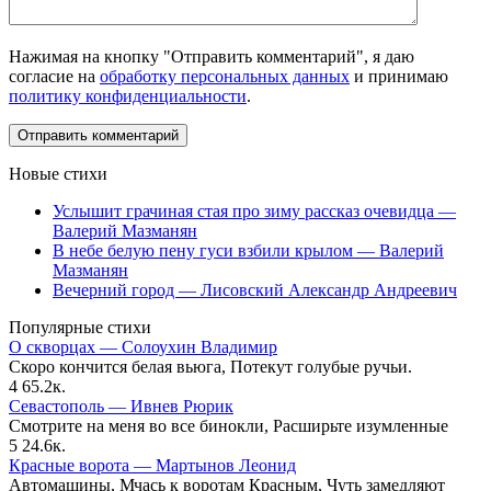
Нажимая на кнопку "Отправить комментарий", я даю
согласие на
обработку персональных данных
и принимаю
политику конфиденциальности
.
Новые стихи
Услышит грачиная стая про зиму рассказ очевидца —
Валерий Мазманян
В небе белую пену гуси взбили крылом — Валерий
Мазманян
Вечерний город — Лисовский Александр Андреевич
Популярные стихи
О скворцах — Солоухин Владимир
Скоро кончится белая вьюга, Потекут голубые ручьи.
4
65.2к.
Севастополь — Ивнев Рюрик
Смотрите на меня во все бинокли, Расширьте изумленные
5
24.6к.
Красные ворота — Мартынов Леонид
Автомашины, Мчась к воротам Красным, Чуть замедляют