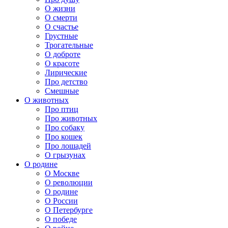
О жизни
О смерти
О счастье
Грустные
Трогательные
О доброте
О красоте
Лирические
Про детство
Смешные
О животных
Про птиц
Про животных
Про собаку
Про кошек
Про лошадей
О грызунах
О родине
О Москве
О революции
О родине
О России
О Петербурге
О победе