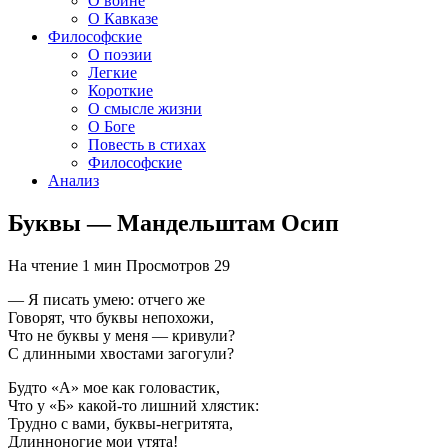
О войне
О Кавказе
Философские
О поэзии
Легкие
Короткие
О смысле жизни
О Боге
Повесть в стихах
Философские
Анализ
Буквы — Мандельштам Осип
На чтение
1 мин
Просмотров
29
— Я писать умею: отчего же
Говорят, что буквы непохожи,
Что не буквы у меня — кривули?
С длинными хвостами загогули?
Будто «А» мое как головастик,
Что у «Б» какой-то лишний хлястик:
Трудно с вами, буквы-негритята,
Длинноногие мои утята!