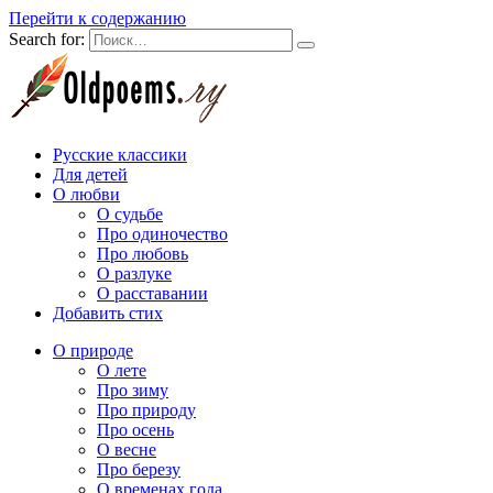
Перейти к содержанию
Search for:
Русские классики
Для детей
О любви
О судьбе
Про одиночество
Про любовь
О разлуке
О расставании
Добавить стих
О природе
О лете
Про зиму
Про природу
Про осень
О весне
Про березу
О временах года