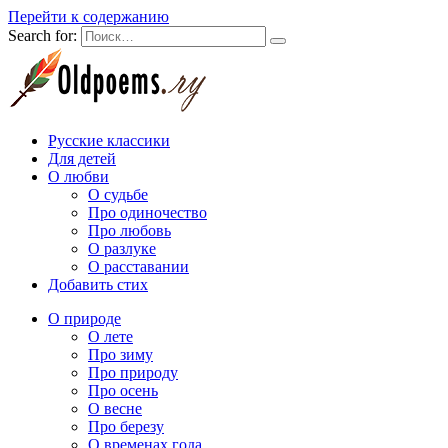
Перейти к содержанию
Search for:
Русские классики
Для детей
О любви
О судьбе
Про одиночество
Про любовь
О разлуке
О расставании
Добавить стих
О природе
О лете
Про зиму
Про природу
Про осень
О весне
Про березу
О временах года