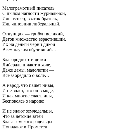
Малограмотный писатель,
С пылом наглости журнальной,
Иль путеец, взяток братель,
Иль чиновник либеральный,
Откупщик — трибун великий,
Деток множество взрастивший,
Их на деньги черни дикой
Всем наукам обучивший…
Благородно эти детки
Либеральничают в холе,
Даже дамы, малолетки —
Всё забредило о воле…
А народ, что пашет нивы,
И не знает, что он в моде,
И как многие счастливы,
Беспокоясь о народе;
И не знают земледельцы,
Что за детские затеи
Блага земского радельцы
Попадают в Прометеи.