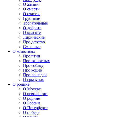
О жизни
О смерти
О счастье
Грустные
Трогательные
О доброте
О красоте
Лирические
Про детство
Смешные
О животных
Про птиц
Про животных
Про собаку
Про кошек
Про лошадей
О грызунах
О родине
О Москве
О революции
О родине
О России
О Петербурге
О победе