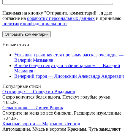
Нажимая на кнопку "Отправить комментарий", я даю
согласие на
обработку персональных данных
и принимаю
политику конфиденциальности
.
Новые стихи
Услышит грачиная стая про зиму рассказ очевидца —
Валерий Мазманян
В небе белую пену гуси взбили крылом — Валерий
Мазманян
Вечерний город — Лисовский Александр Андреевич
Популярные стихи
О скворцах — Солоухин Владимир
Скоро кончится белая вьюга, Потекут голубые ручьи.
4
65.2к.
Севастополь — Ивнев Рюрик
Смотрите на меня во все бинокли, Расширьте изумленные
5
24.6к.
Красные ворота — Мартынов Леонид
Автомашины, Мчась к воротам Красным, Чуть замедляют