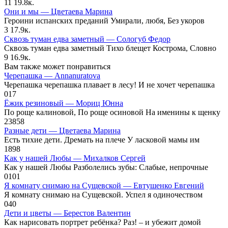
11
19.8к.
Они и мы — Цветаева Марина
Героини испанских преданий Умирали, любя, Без укоров
3
17.9к.
Сквозь туман едва заметный — Сологуб Федор
Сквозь туман едва заметный Тихо блещет Кострома, Словно
9
16.9к.
Вам также может понравиться
Черепашка — Annanuratova
Черепашка черепашка плавает в лесу! И не хочет черепашка
0
17
Ёжик резиновый — Мориц Юнна
По роще калиновой, По роще осиновой На именины к щенку
23
858
Разные дети — Цветаева Марина
Есть тихие дети. Дремать на плече У ласковой мамы им
1
898
Как у нашей Любы — Михалков Сергей
Как у нашей Любы Разболелись зубы: Слабые, непрочные
0
101
Я комнату снимаю на Сущевской — Евтушенко Евгений
Я комнату снимаю на Сущевской. Успел я одиночеством
0
40
Дети и цветы — Берестов Валентин
Как нарисовать портрет ребёнка? Раз! – и убежит домой