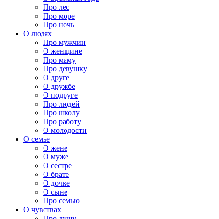
Про лес
Про море
Про ночь
О людях
Про мужчин
О женщине
Про маму
Про девушку
О друге
О дружбе
О подруге
Про людей
Про школу
Про работу
О молодости
О семье
О жене
О муже
О сестре
О брате
О дочке
О сыне
Про семью
О чувствах
Про душу