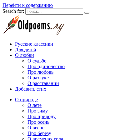
Перейти к содержанию
Search for:
Русские классики
Для детей
О любви
О судьбе
Про одиночество
Про любовь
О разлуке
О расставании
Добавить стих
О природе
О лете
Про зиму
Про природу
Про осень
О весне
Про березу
О временах года