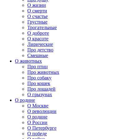
О жизни
О смерти
О счастье
Грустные
Трогательные
О доброте
О красоте
Лирические
Про детство
Смешные
О животных
Про птиц
Про животных
Про собаку
Про кошек
Про лошадей
О грызунах
О родине
О Москве
О революции
О родине
О России
О Петербурге
О победе