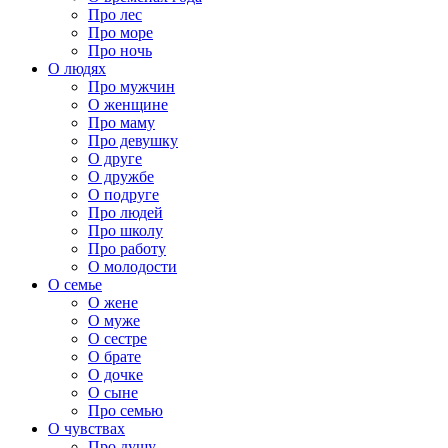
Про лес
Про море
Про ночь
О людях
Про мужчин
О женщине
Про маму
Про девушку
О друге
О дружбе
О подруге
Про людей
Про школу
Про работу
О молодости
О семье
О жене
О муже
О сестре
О брате
О дочке
О сыне
Про семью
О чувствах
Про душу