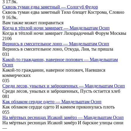
3
17.9к.
Сквозь туман едва заметный — Сологуб Федор
Сквозь туман едва заметный Тихо блещет Кострома, Словно
9
16.9к.
Вам также может понравиться
Когда в тёплой ночи замирает — Мандельштам Осип
Когда в тёплой ночи замирает Лихорадочный Форум Москвы
2
106
Вернись в смесительное лоно — Мандельштам Осип
Вернись в смесительное лоно, Откуда, Лия, ты пришла
0
31
Какой-то гражданин, наверное попович — Мандельштам
Осип
Какой-то гражданин, наверное попович, Наевшися
коммерческих
0
35
Среди лесов, унылых и заброшенных — Мандельштам Осип
Среди лесов, унылых и заброшенных, Пусть остается хлеб
0
81
Как облаком сердце одето — Мандельштам Осип
Как облаком сердце одето И камнем прикинулась плоть
0
55
На мёртвых ресницах Исакий замёрз — Мандельштам Осип
На мёртвых ресницах Исакий замёрз И барские улицы сини
—