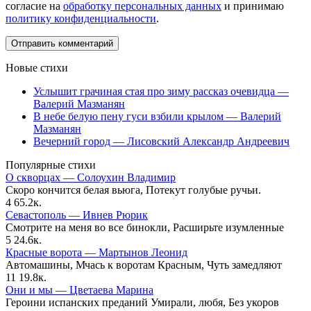
согласие на
обработку персональных данных
и принимаю
политику конфиденциальности
.
Новые стихи
Услышит грачиная стая про зиму рассказ очевидца —
Валерий Мазманян
В небе белую пену гуси взбили крылом — Валерий
Мазманян
Вечерний город — Лисовский Александр Андреевич
Популярные стихи
О скворцах — Солоухин Владимир
Скоро кончится белая вьюга, Потекут голубые ручьи.
4
65.2к.
Севастополь — Ивнев Рюрик
Смотрите на меня во все бинокли, Расширьте изумленные
5
24.6к.
Красные ворота — Мартынов Леонид
Автомашины, Мчась к воротам Красным, Чуть замедляют
11
19.8к.
Они и мы — Цветаева Марина
Героини испанских преданий Умирали, любя, Без укоров