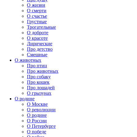
О жизни
О смерти
О счастье
Грустные
Трогательные
О доброте
О красоте
Лирические
Про детство
Смешные
О животных
Про птиц
Про животных
Про собаку
Про кошек
Про лошадей
О грызунах
О родине
О Москве
О революции
О родине
О России
О Петербурге
О победе