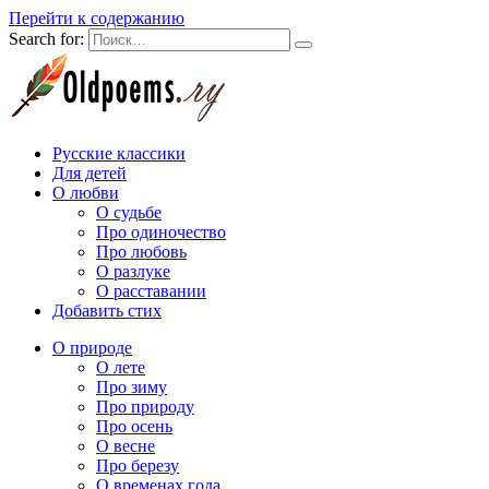
Перейти к содержанию
Search for:
Русские классики
Для детей
О любви
О судьбе
Про одиночество
Про любовь
О разлуке
О расставании
Добавить стих
О природе
О лете
Про зиму
Про природу
Про осень
О весне
Про березу
О временах года