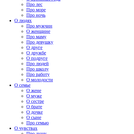
Про лес
Про море
Про ночь
О людях
Про мужчин
О женщине
Про маму
Про девушку
О друге
О дружбе
О подруге
Про людей
Про школу
Про работу
О молодости
О семье
О жене
О муже
О сестре
О брате
О дочке
О сыне
Про семью
О чувствах
Про душу