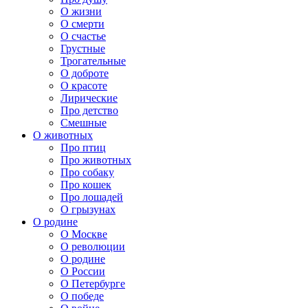
О жизни
О смерти
О счастье
Грустные
Трогательные
О доброте
О красоте
Лирические
Про детство
Смешные
О животных
Про птиц
Про животных
Про собаку
Про кошек
Про лошадей
О грызунах
О родине
О Москве
О революции
О родине
О России
О Петербурге
О победе