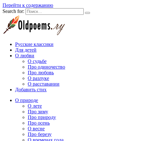
Перейти к содержанию
Search for:
Русские классики
Для детей
О любви
О судьбе
Про одиночество
Про любовь
О разлуке
О расставании
Добавить стих
О природе
О лете
Про зиму
Про природу
Про осень
О весне
Про березу
О временах года