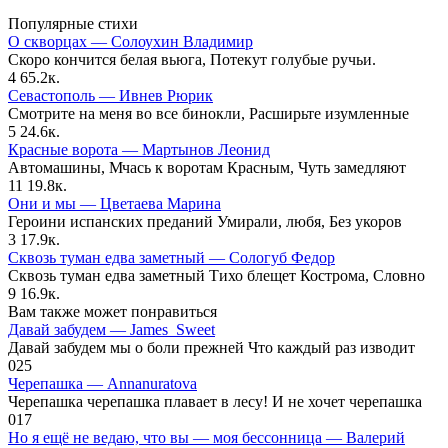
Популярные стихи
О скворцах — Солоухин Владимир
Скоро кончится белая вьюга, Потекут голубые ручьи.
4
65.2к.
Севастополь — Ивнев Рюрик
Смотрите на меня во все бинокли, Расширьте изумленные
5
24.6к.
Красные ворота — Мартынов Леонид
Автомашины, Мчась к воротам Красным, Чуть замедляют
11
19.8к.
Они и мы — Цветаева Марина
Героини испанских преданий Умирали, любя, Без укоров
3
17.9к.
Сквозь туман едва заметный — Сологуб Федор
Сквозь туман едва заметный Тихо блещет Кострома, Словно
9
16.9к.
Вам также может понравиться
Давай забудем — James_Sweet
Давай забудем мы о боли прежней Что каждый раз изводит
0
25
Черепашка — Annanuratova
Черепашка черепашка плавает в лесу! И не хочет черепашка
0
17
Но я ещё не ведаю, что вы — моя бессонница — Валерий