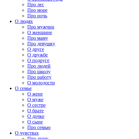
Про лес
Про море
Про ночь
О людях
Про мужчин
О женщине
Про маму
Про девушку
О друге
О дружбе
О подруге
Про людей
Про школу
Про работу
О молодости
О семье
О жене
О муже
О сестре
О брате
О дочке
О сыне
Про семью
О чувствах
Про душу