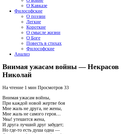
О войне
О Кавказе
Философские
О поэзии
Легкие
Короткие
О смысле жизни
О Боге
Повесть в стихах
Философские
Анализ
Внимая ужасам войны — Некрасов
Николай
На чтение
1 мин
Просмотров
33
Внимая ужасам войны,
При каждой новой жертве боя
Мне жаль не друга, не жены,
Мне жаль не самого героя…
Увы! утешится жена,
И друга лучший друг забудет;
Но где-то есть душа одна —