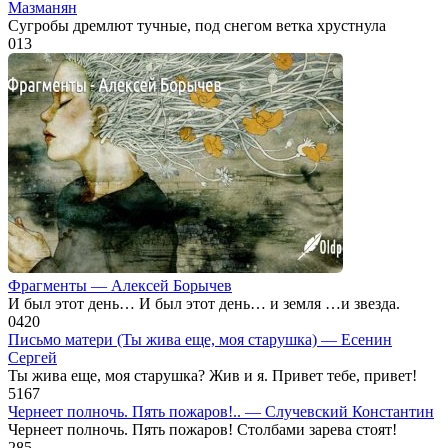
Мазманян
Сугробы дремлют тучные, под снегом ветка хрустнула
0
13
Фрагменты — Алексей Борычев
И был этот день… И был этот день… и земля …и звезда.
0
420
Письмо матери (Ты жива еще, моя старушка) — Есенин
Сергей
Ты жива еще, моя старушка? Жив и я. Привет тебе, привет!
5
167
Чернеет полночь. Пять пожаров!.. — Случевский Константин
Чернеет полночь. Пять пожаров! Столбами зарева стоят!
2
85