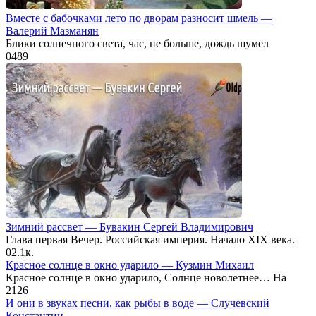
Вместе с бабочками лето по дворам разносит шмель —
Валерий Мазманян
Блики солнечного света, час, не больше, дождь шумел
0
489
Зимний рассвет — Бувакин Сергей Владимирович
Глава первая Вечер. Российская империя. Начало XIX века.
0
2.1к.
Красное солнце в окно ударило — Кузмин Михаил
Красное солнце в окно ударило, Солнце новолетнее… На
2
126
И они в звуках песни, как рыбы в воде — Случевский
Константин