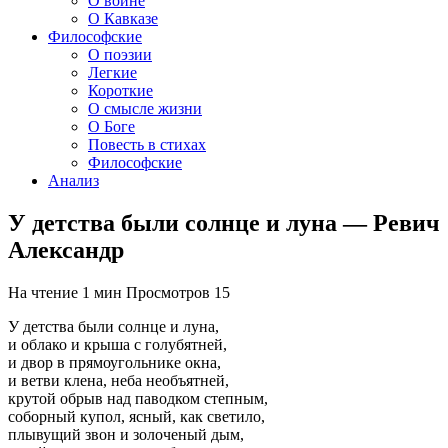
О войне
О Кавказе
Философские
О поэзии
Легкие
Короткие
О смысле жизни
О Боге
Повесть в стихах
Философские
Анализ
У детства были солнце и луна — Ревич
Александр
На чтение
1 мин
Просмотров
15
У детства были солнце и луна,
и облако и крыша с голубятней,
и двор в прямоугольнике окна,
и ветви клена, неба необъятней,
крутой обрыв над паводком степным,
соборный купол, ясный, как светило,
плывущий звон и золоченый дым,