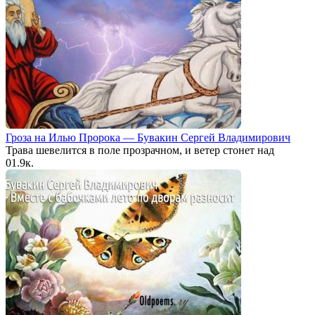
Гроза на Илью Пророка — Бувакин Сергей Владимирович
Трава шевелится в поле прозрачном, и ветер стонет над
0
1.9к.