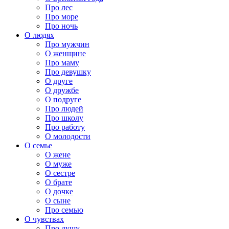
Про лес
Про море
Про ночь
О людях
Про мужчин
О женщине
Про маму
Про девушку
О друге
О дружбе
О подруге
Про людей
Про школу
Про работу
О молодости
О семье
О жене
О муже
О сестре
О брате
О дочке
О сыне
Про семью
О чувствах
Про душу