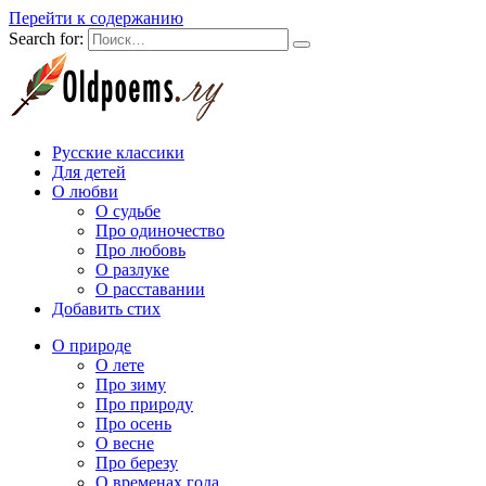
Перейти к содержанию
Search for:
Русские классики
Для детей
О любви
О судьбе
Про одиночество
Про любовь
О разлуке
О расставании
Добавить стих
О природе
О лете
Про зиму
Про природу
Про осень
О весне
Про березу
О временах года