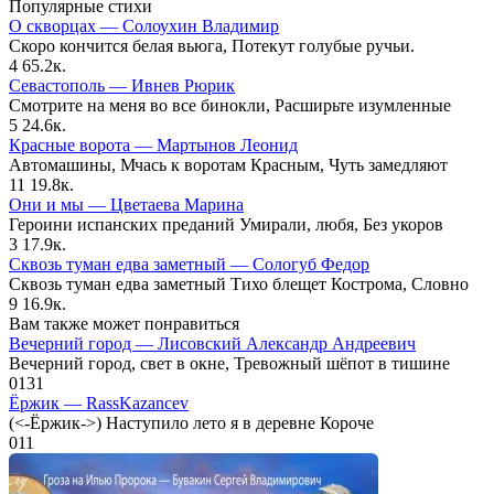
Популярные стихи
О скворцах — Солоухин Владимир
Скоро кончится белая вьюга, Потекут голубые ручьи.
4
65.2к.
Севастополь — Ивнев Рюрик
Смотрите на меня во все бинокли, Расширьте изумленные
5
24.6к.
Красные ворота — Мартынов Леонид
Автомашины, Мчась к воротам Красным, Чуть замедляют
11
19.8к.
Они и мы — Цветаева Марина
Героини испанских преданий Умирали, любя, Без укоров
3
17.9к.
Сквозь туман едва заметный — Сологуб Федор
Сквозь туман едва заметный Тихо блещет Кострома, Словно
9
16.9к.
Вам также может понравиться
Вечерний город — Лисовский Александр Андреевич
Вечерний город, свет в окне, Тревожный шёпот в тишине
0
131
Ёржик — RassKazancev
(<-Ёржик->) Наступило лето я в деревне Короче
0
11