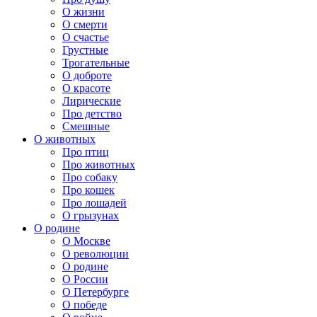
О жизни
О смерти
О счастье
Грустные
Трогательные
О доброте
О красоте
Лирические
Про детство
Смешные
О животных
Про птиц
Про животных
Про собаку
Про кошек
Про лошадей
О грызунах
О родине
О Москве
О революции
О родине
О России
О Петербурге
О победе