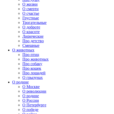
О жизни
О смерти
О счастье
Грустные
Трогательные
О доброте
О красоте
Лирические
Про детство
Смешные
О животных
Про птиц
Про животных
Про собаку
Про кошек
Про лошадей
О грызунах
О родине
О Москве
О революции
О родине
О России
О Петербурге
О победе