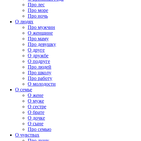
Про лес
Про море
Про ночь
О людях
Про мужчин
О женщине
Про маму
Про девушку
О друге
О дружбе
О подруге
Про людей
Про школу
Про работу
О молодости
О семье
О жене
О муже
О сестре
О брате
О дочке
О сыне
Про семью
О чувствах
Про душу