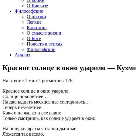
О войне
О Кавказе
Философские
О поэзии
Легкие
Короткие
О смысле жизни
О Боге
Повесть в стихах
Философские
Анализ
Красное солнце в окно ударило — Куз
На чтение
1 мин
Просмотров
126
Красное солнце в окно ударило,
Солнце новолетнее…
На двенадцать месяцев все состарилось…
Теперь незаметнее —
Как-то не жалко и все равно,
Только смотришь, как солнце ударяет в окно.
На полу квадраты янтарно-дынные
Ложатся так весело.