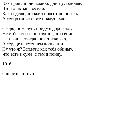
Как прошли, не помню, дни пустынные,
Что-то их занавесило.
Как неделю, прожил полсотню недель,
А сестры-пряхи все прядут кудель.
Скоро, пожалуй, пойду я дорогою…
Не избегнут ее ни глупцы, ни гении…
На иконы смотрю не с тревогою,
А сердце в весеннем волнении.
Ну что ж? Заплачу, как тебя обниму,
Что есть в суме, с тем и пойду.
1916
Оцените статью