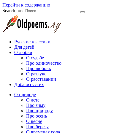
Перейти к содержанию
Search for:
Русские классики
Для детей
О любви
О судьбе
Про одиночество
Про любовь
О разлуке
О расставании
Добавить стих
О природе
О лете
Про зиму
Про природу
Про осень
О весне
Про березу
О временах года