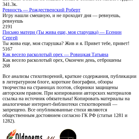
34
1.3к.
Ревность — Рождественский Роберт
Игру нашли смешную, и не проходит дня — ревнуешь,
ревнуешь
2
191
Письмо матери (Ты жива еще, моя старушка) — Есенин
Сергей
Ты жива еще, моя старушка? Жив и я. Привет тебе, привет!
5
167
Как весело расколотый орех — Ровицкая Татьяна
Как весело расколотый орех, Окончен день, отброшены
2
68
Все анализы стихотворений, краткие содержания, публикации
в литературном блоге, короткие биографии, обзоры
творчества на страницах поэтов, сборники защищены
авторским правом. При копировании авторских материалов
ссылка на источник обязательна! Копировать материалы на
аналогичные интернет-библиотеки стихотворений —
запрещено. Все опубликованные стихи являются
общественным достоянием согласно ГК РФ (статьи 1281 и
1282).