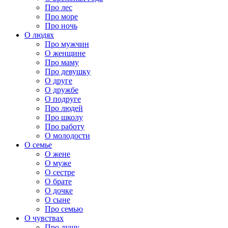
Про лес
Про море
Про ночь
О людях
Про мужчин
О женщине
Про маму
Про девушку
О друге
О дружбе
О подруге
Про людей
Про школу
Про работу
О молодости
О семье
О жене
О муже
О сестре
О брате
О дочке
О сыне
Про семью
О чувствах
Про душу