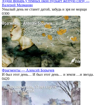
Худой фонарь у тёмных окон пускает жёлтую слезу —
Валерий Мазманян
Унылый день не станет датой, забудь и зря не морщи
0
300
Фрагменты — Алексей Борычев
И был этот день… И был этот день… и земля …и звезда.
0
420