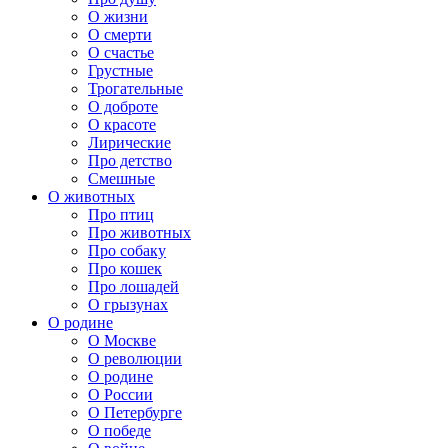
О жизни
О смерти
О счастье
Грустные
Трогательные
О доброте
О красоте
Лирические
Про детство
Смешные
О животных
Про птиц
Про животных
Про собаку
Про кошек
Про лошадей
О грызунах
О родине
О Москве
О революции
О родине
О России
О Петербурге
О победе