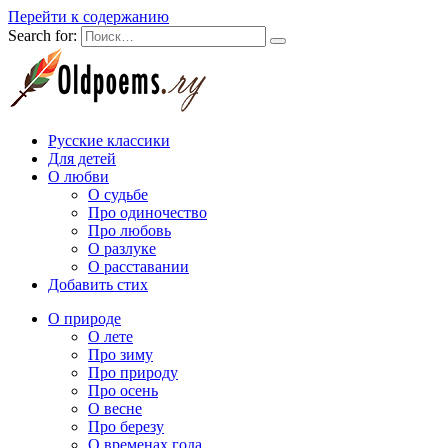
Перейти к содержанию
Search for:
Русские классики
Для детей
О любви
О судьбе
Про одиночество
Про любовь
О разлуке
О расставании
Добавить стих
О природе
О лете
Про зиму
Про природу
Про осень
О весне
Про березу
О временах года