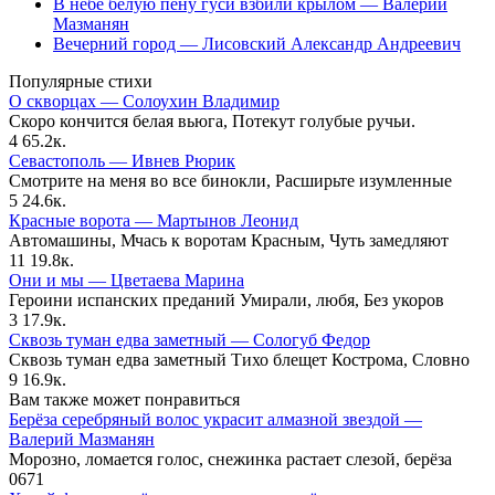
В небе белую пену гуси взбили крылом — Валерий
Мазманян
Вечерний город — Лисовский Александр Андреевич
Популярные стихи
О скворцах — Солоухин Владимир
Скоро кончится белая вьюга, Потекут голубые ручьи.
4
65.2к.
Севастополь — Ивнев Рюрик
Смотрите на меня во все бинокли, Расширьте изумленные
5
24.6к.
Красные ворота — Мартынов Леонид
Автомашины, Мчась к воротам Красным, Чуть замедляют
11
19.8к.
Они и мы — Цветаева Марина
Героини испанских преданий Умирали, любя, Без укоров
3
17.9к.
Сквозь туман едва заметный — Сологуб Федор
Сквозь туман едва заметный Тихо блещет Кострома, Словно
9
16.9к.
Вам также может понравиться
Берёза серебряный волос украсит алмазной звездой —
Валерий Мазманян
Морозно, ломается голос, снежинка растает слезой, берёза
0
671