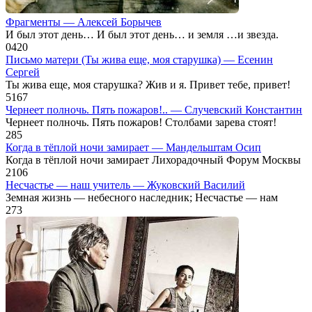
Фрагменты — Алексей Борычев
И был этот день… И был этот день… и земля …и звезда.
0
420
Письмо матери (Ты жива еще, моя старушка) — Есенин
Сергей
Ты жива еще, моя старушка? Жив и я. Привет тебе, привет!
5
167
Чернеет полночь. Пять пожаров!.. — Случевский Константин
Чернеет полночь. Пять пожаров! Столбами зарева стоят!
2
85
Когда в тёплой ночи замирает — Мандельштам Осип
Когда в тёплой ночи замирает Лихорадочный Форум Москвы
2
106
Несчастье — наш учитель — Жуковский Василий
Земная жизнь — небесного наследник; Несчастье — нам
2
73