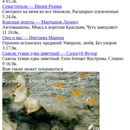
4
65.2к.
Севастополь — Ивнев Рюрик
Смотрите на меня во все бинокли, Расширьте изумленные
5
24.6к.
Красные ворота — Мартынов Леонид
Автомашины, Мчась к воротам Красным, Чуть замедляют
11
19.8к.
Они и мы — Цветаева Марина
Героини испанских преданий Умирали, любя, Без укоров
3
17.9к.
Сквозь туман едва заметный — Сологуб Федор
Сквозь туман едва заметный Тихо блещет Кострома, Словно
9
16.9к.
Вам также может понравиться