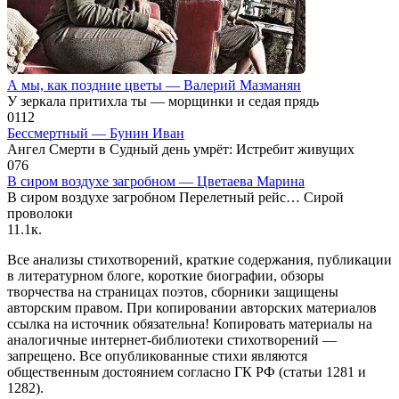
А мы, как поздние цветы — Валерий Мазманян
У зеркала притихла ты — морщинки и седая прядь
0
112
Бессмертный — Бунин Иван
Ангел Смерти в Судный день умрёт: Истребит живущих
0
76
В сиром воздухе загробном — Цветаева Марина
В сиром воздухе загробном Перелетный рейс… Сирой
проволоки
1
1.1к.
Все анализы стихотворений, краткие содержания, публикации
в литературном блоге, короткие биографии, обзоры
творчества на страницах поэтов, сборники защищены
авторским правом. При копировании авторских материалов
ссылка на источник обязательна! Копировать материалы на
аналогичные интернет-библиотеки стихотворений —
запрещено. Все опубликованные стихи являются
общественным достоянием согласно ГК РФ (статьи 1281 и
1282).