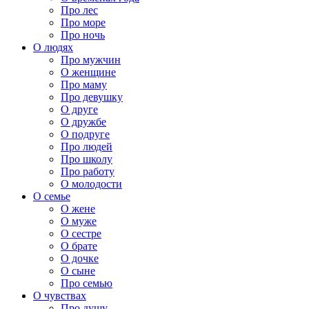
Про лес
Про море
Про ночь
О людях
Про мужчин
О женщине
Про маму
Про девушку
О друге
О дружбе
О подруге
Про людей
Про школу
Про работу
О молодости
О семье
О жене
О муже
О сестре
О брате
О дочке
О сыне
Про семью
О чувствах
Про душу