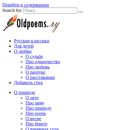
Перейти к содержанию
Search for:
Русские классики
Для детей
О любви
О судьбе
Про одиночество
Про любовь
О разлуке
О расставании
Добавить стих
О природе
О лете
Про зиму
Про природу
Про осень
О весне
Про березу
О временах года