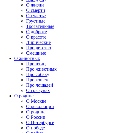
О жизни
О смерти
О счастье
Грустные
Трогательные
О доброте
О красоте
Лирические
Про детство
Смешные
О животных
Про птиц
Про животных
Про собаку
Про кошек
Про лошадей
О грызунах
О родине
О Москве
О революции
О родине
О России
О Петербурге
О победе