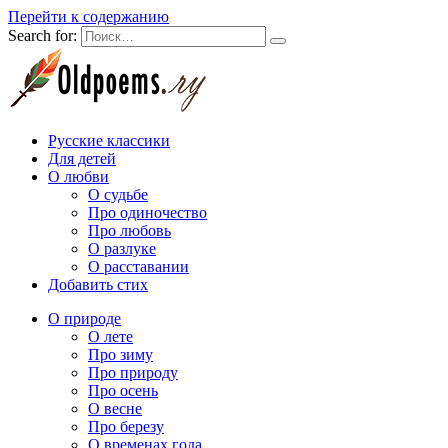
Перейти к содержанию
Search for:
Русские классики
Для детей
О любви
О судьбе
Про одиночество
Про любовь
О разлуке
О расставании
Добавить стих
О природе
О лете
Про зиму
Про природу
Про осень
О весне
Про березу
О временах года