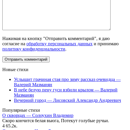
Нажимая на кнопку "Отправить комментарий", я даю
согласие на
обработку персональных данных
и принимаю
политику конфиденциальности
.
Новые стихи
Услышит грачиная стая про зиму рассказ очевидца —
Валерий Мазманян
В небе белую пену гуси взбили крылом — Валерий
Мазманян
Вечерний город — Лисовский Александр Андреевич
Популярные стихи
О скворцах — Солоухин Владимир
Скоро кончится белая вьюга, Потекут голубые ручьи.
4
65.2к.