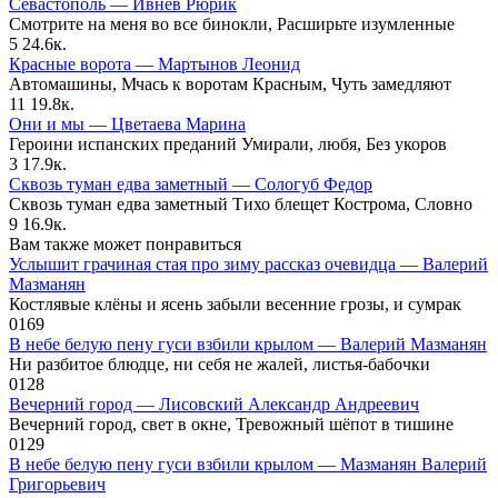
Севастополь — Ивнев Рюрик
Смотрите на меня во все бинокли, Расширьте изумленные
5
24.6к.
Красные ворота — Мартынов Леонид
Автомашины, Мчась к воротам Красным, Чуть замедляют
11
19.8к.
Они и мы — Цветаева Марина
Героини испанских преданий Умирали, любя, Без укоров
3
17.9к.
Сквозь туман едва заметный — Сологуб Федор
Сквозь туман едва заметный Тихо блещет Кострома, Словно
9
16.9к.
Вам также может понравиться
Услышит грачиная стая про зиму рассказ очевидца — Валерий
Мазманян
Костлявые клёны и ясень забыли весенние грозы, и сумрак
0
169
В небе белую пену гуси взбили крылом — Валерий Мазманян
Ни разбитое блюдце, ни себя не жалей, листья-бабочки
0
128
Вечерний город — Лисовский Александр Андреевич
Вечерний город, свет в окне, Тревожный шёпот в тишине
0
129
В небе белую пену гуси взбили крылом — Мазманян Валерий
Григорьевич