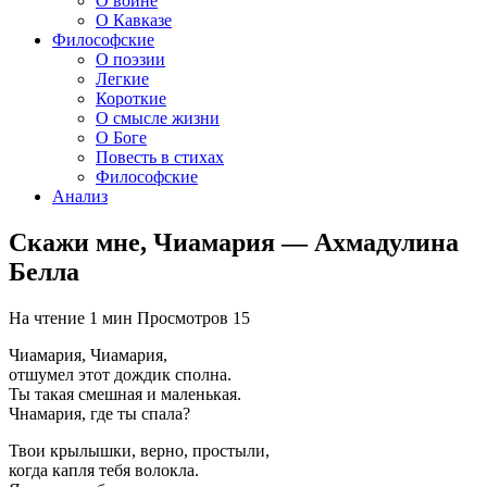
О войне
О Кавказе
Философские
О поэзии
Легкие
Короткие
О смысле жизни
О Боге
Повесть в стихах
Философские
Анализ
Скажи мне, Чиамария — Ахмадулина
Белла
На чтение
1 мин
Просмотров
15
Чиамария, Чиамария,
отшумел этот дождик сполна.
Ты такая смешная и маленькая.
Чнамария, где ты спала?
Твои крылышки, верно, простыли,
когда капля тебя волокла.