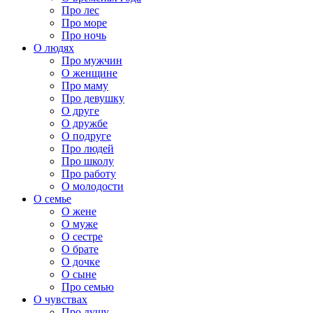
Про лес
Про море
Про ночь
О людях
Про мужчин
О женщине
Про маму
Про девушку
О друге
О дружбе
О подруге
Про людей
Про школу
Про работу
О молодости
О семье
О жене
О муже
О сестре
О брате
О дочке
О сыне
Про семью
О чувствах
Про душу