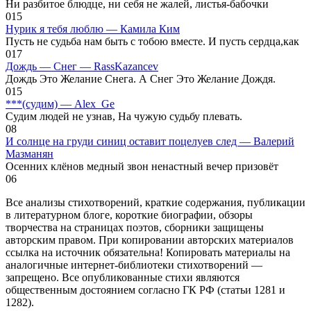
Ни разбитое блюдце, ни себя не жалей, листья-бабочки
0
15
Нурик я тебя люблю — Камила Ким
Пусть не судьба нам быть с тобою вместе. И пусть сердца,как
0
17
Дождь — Снег — RassKazancev
Дождь Это Желание Снега. А Снег Это Желание Дождя.
0
15
***(судим) — Alex_Ge
Судим людей не узнав, На чужую судьбу плевать.
0
8
И солнце на груди синиц оставит поцелуев след — Валерий
Мазманян
Осенних клёнов медный звон ненастный вечер призовёт
0
6
Все анализы стихотворений, краткие содержания, публикации
в литературном блоге, короткие биографии, обзоры
творчества на страницах поэтов, сборники защищены
авторским правом. При копировании авторских материалов
ссылка на источник обязательна! Копировать материалы на
аналогичные интернет-библиотеки стихотворений —
запрещено. Все опубликованные стихи являются
общественным достоянием согласно ГК РФ (статьи 1281 и
1282).