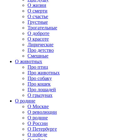
О жизни
О смерти
О счастье
Грустные
Трогательные
О доброте
О красоте
Лирические
Про детство
Смешные
О животных
Про птиц
Про животных
Про собаку
Про кошек
Про лошадей
О грызунах
О родине
О Москве
О революции
О родине
О России
О Петербурге
О победе