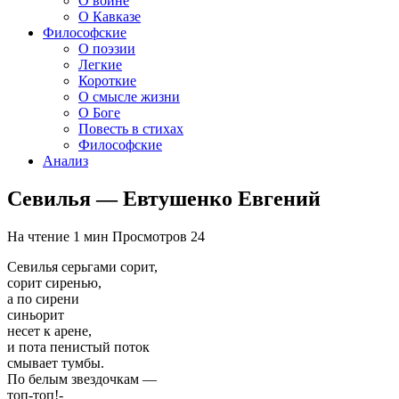
О войне
О Кавказе
Философские
О поэзии
Легкие
Короткие
О смысле жизни
О Боге
Повесть в стихах
Философские
Анализ
Севилья — Евтушенко Евгений
На чтение
1 мин
Просмотров
24
Севилья серьгами сорит,
сорит сиренью,
а по сирени
синьорит
несет к арене,
и пота пенистый поток
смывает тумбы.
По белым звездочкам —
топ-топ!-