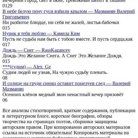
Вечерний город, свет в окне, Тревожный шёпот в тишине
0
129
В небе белую пену гуси взбили крылом — Мазманян Валерий
Григорьевич
Ни разбитое блюдце, ни себя не жалей, листья-бабочки
0
15
Нурик я тебя люблю — Камила Ким
Пусть не судьба нам быть с тобою вместе. И пусть сердца,как
0
17
Дождь — Снег — RassKazancev
Дождь Это Желание Снега. А Снег Это Желание Дождя.
0
15
***(судим) — Alex_Ge
Судим людей не узнав, На чужую судьбу плевать.
0
8
И солнце на груди синиц оставит поцелуев след — Валерий
Мазманян
Осенних клёнов медный звон ненастный вечер призовёт
0
6
Все анализы стихотворений, краткие содержания, публикации
в литературном блоге, короткие биографии, обзоры
творчества на страницах поэтов, сборники защищены
авторским правом. При копировании авторских материалов
ссылка на источник обязательна! Копировать материалы на