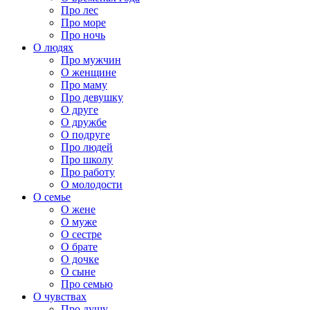
Про лес
Про море
Про ночь
О людях
Про мужчин
О женщине
Про маму
Про девушку
О друге
О дружбе
О подруге
Про людей
Про школу
Про работу
О молодости
О семье
О жене
О муже
О сестре
О брате
О дочке
О сыне
Про семью
О чувствах
Про душу