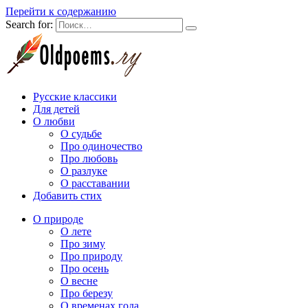
Перейти к содержанию
Search for:
Русские классики
Для детей
О любви
О судьбе
Про одиночество
Про любовь
О разлуке
О расставании
Добавить стих
О природе
О лете
Про зиму
Про природу
Про осень
О весне
Про березу
О временах года