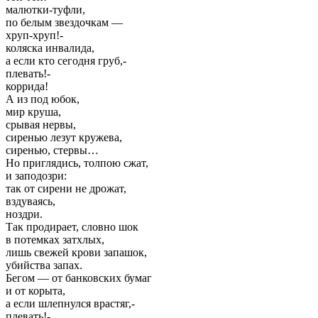
малютки-туфли,
по белым звездочкам —
хруп-хруп!-
коляска инвалида,
а если кто сегодня груб,-
плевать!-
коррида!
А из под юбок,
мир круша,
срывая нервы,
сиренью лезут кружева,
сиренью, стервы…
Но приглядись, толпою сжат,
и заподозри:
так от сирени не дрожат,
вздуваясь,
ноздри.
Так продирает, словно шок
в потемках затхлых,
лишь свежей крови запашок,
убийства запах.
Бегом — от банковских бумаг
и от корыта,
а если шлепнулся врастяг,-
плевать!-