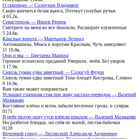
О скворцах — Солоухин Владимир
Скоро кончится белая вьюга, Потекут голубые ручьи.
4
65.2к.
Севастополь — Ивнев Рюрик
Смотрите на меня во все бинокли, Расширьте изумленные
5
24.6к.
Красные ворота — Мартынов Леонид
Автомашины, Мчась к воротам Красным, Чуть замедляют
11
19.8к.
Они и мы — Цветаева Марина
Героини испанских преданий Умирали, любя, Без укоров
3
17.9к.
Сквозь туман едва заметный — Сологуб Федор
Сквозь туман едва заметный Тихо блещет Кострома, Словно
9
16.9к.
Вам также может понравиться
Услышит грачиная стая про зиму рассказ очевидца — Валерий
Мазманян
Костлявые клёны и ясень забыли весенние грозы, и сумрак
0
171
В небе белую пену гуси взбили крылом — Валерий Мазманян
Ни разбитое блюдце, ни себя не жалей, листья-бабочки
0
128
Вечерний город — Лисовский Александр Андреевич