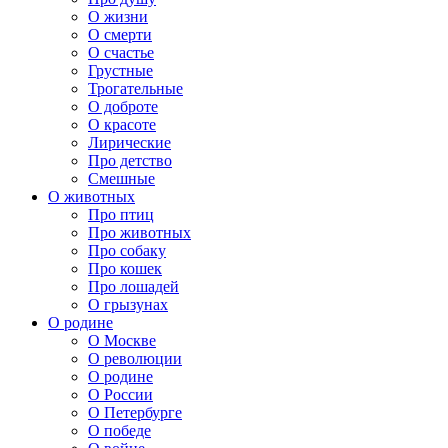
О жизни
О смерти
О счастье
Грустные
Трогательные
О доброте
О красоте
Лирические
Про детство
Смешные
О животных
Про птиц
Про животных
Про собаку
Про кошек
Про лошадей
О грызунах
О родине
О Москве
О революции
О родине
О России
О Петербурге
О победе