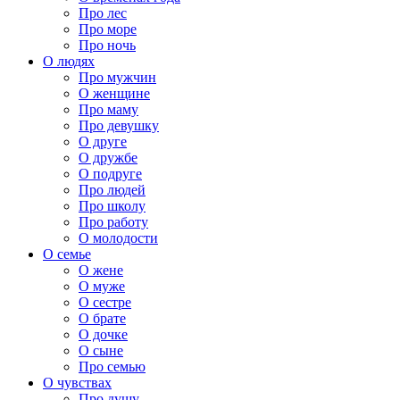
Про лес
Про море
Про ночь
О людях
Про мужчин
О женщине
Про маму
Про девушку
О друге
О дружбе
О подруге
Про людей
Про школу
Про работу
О молодости
О семье
О жене
О муже
О сестре
О брате
О дочке
О сыне
Про семью
О чувствах
Про душу