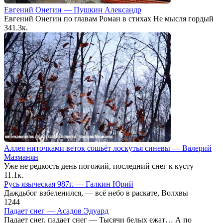
Евгений Онегин — Пушкин Александр
Евгений Онегин по главам Роман в стихах Не мысля гордый
34
1.3к.
Аллея ниточками веток сошьёт лоскутья синевы — Валерий
Мазманян
Уже не редкость день погожий, последний снег к кусту
1
1.1к.
Русь языческая 987г. — Галкин Юрий
Даждьбог взбеленился, — всё небо в раскате, Волхвы
1
244
Падает снег — Асадов Эдуард
Падает снег, падает снег — Тысячи белых ежат… А по