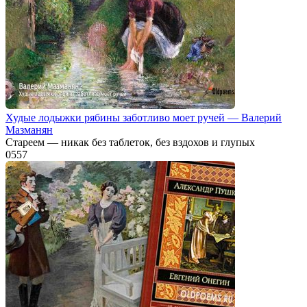
Худые лодыжки рябины заботливо моет ручей — Валерий
Мазманян
Стареем — никак без таблеток, без вздохов и глупых
0
557