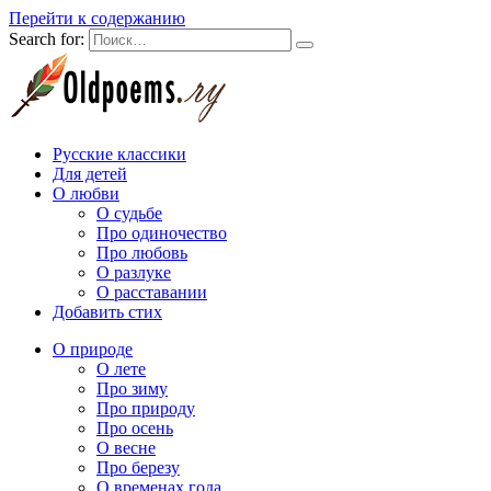
Перейти к содержанию
Search for:
Русские классики
Для детей
О любви
О судьбе
Про одиночество
Про любовь
О разлуке
О расставании
Добавить стих
О природе
О лете
Про зиму
Про природу
Про осень
О весне
Про березу
О временах года