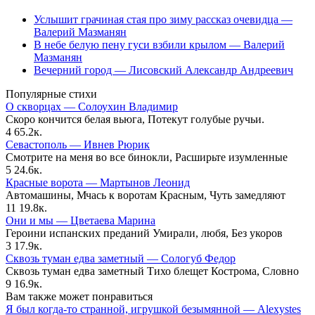
Услышит грачиная стая про зиму рассказ очевидца —
Валерий Мазманян
В небе белую пену гуси взбили крылом — Валерий
Мазманян
Вечерний город — Лисовский Александр Андреевич
Популярные стихи
О скворцах — Солоухин Владимир
Скоро кончится белая вьюга, Потекут голубые ручьи.
4
65.2к.
Севастополь — Ивнев Рюрик
Смотрите на меня во все бинокли, Расширьте изумленные
5
24.6к.
Красные ворота — Мартынов Леонид
Автомашины, Мчась к воротам Красным, Чуть замедляют
11
19.8к.
Они и мы — Цветаева Марина
Героини испанских преданий Умирали, любя, Без укоров
3
17.9к.
Сквозь туман едва заметный — Сологуб Федор
Сквозь туман едва заметный Тихо блещет Кострома, Словно
9
16.9к.
Вам также может понравиться
Я был когда-то странной, игрушкой безымянной — Alexystes