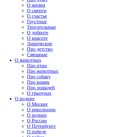
О жизни
О смерти
О счастье
Грустные
Трогательные
О доброте
О красоте
Лирические
Про детство
Смешные
О животных
Про птиц
Про животных
Про собаку
Про кошек
Про лошадей
О грызунах
О родине
О Москве
О революции
О родине
О России
О Петербурге
О победе