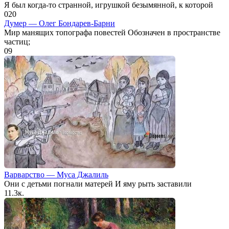
Я был когда-то странной, игрушкой безымянной, к которой
0
20
Думер — Олег Бондарев-Барни
Мир манящих топографа повестей Обозначен в пространстве
частиц;
0
9
Варварство — Муса Джалиль
Они с детьми погнали матерей И яму рыть заставили
1
1.3к.