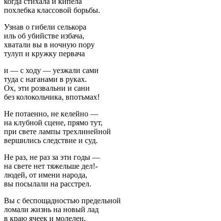
когда стихала и кипела
похлебка классовой борьбы.
Узнав о гибели селькора
иль об убийстве избача,
хватали вы в ночную пору
тулуп и кружку первача
и — с ходу — уезжали сами
туда с наганами в руках.
Ох, эти розвальни и сани
без колокольчика, впотьмах!
Не потаенно, не келейно —
на клубной сцене, прямо тут,
при свете лампы трехлинейной
вершились следствие и суд.
Не раз, не раз за эти годы —
на свете нет тяжельше дел!-
людей, от имени народа,
вы посылали на расстрел.
Вы с беспощадностью предельной
ломали жизнь на новый лад
в краю ячеек и молелен,