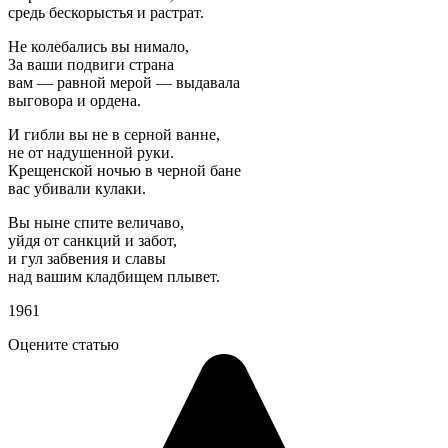
средь бескорыстья и растрат.
Не колебались вы нимало,
За ваши подвиги страна
вам — равной мерой — выдавала
выговора и ордена.
И гибли вы не в серной ванне,
не от надушенной руки.
Крещенской ночью в черной бане
вас убивали кулаки.
Вы ныне спите величаво,
уйдя от санкций и забот,
и гул забвения и славы
над вашим кладбищем плывет.
1961
Оцените статью