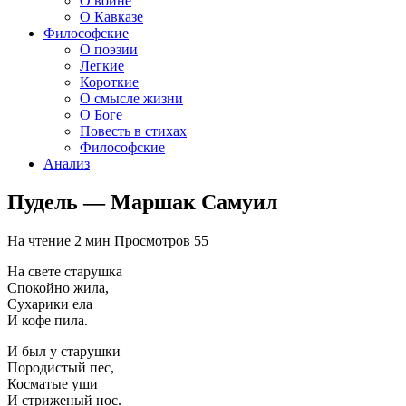
О войне
О Кавказе
Философские
О поэзии
Легкие
Короткие
О смысле жизни
О Боге
Повесть в стихах
Философские
Анализ
Пудель — Маршак Самуил
На чтение
2 мин
Просмотров
55
На свете старушка
Спокойно жила,
Сухарики ела
И кофе пила.
И был у старушки
Породистый пес,
Косматые уши
И стриженый нос.