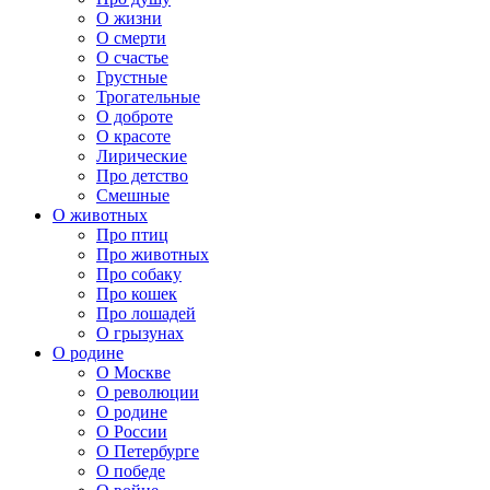
О жизни
О смерти
О счастье
Грустные
Трогательные
О доброте
О красоте
Лирические
Про детство
Смешные
О животных
Про птиц
Про животных
Про собаку
Про кошек
Про лошадей
О грызунах
О родине
О Москве
О революции
О родине
О России
О Петербурге
О победе