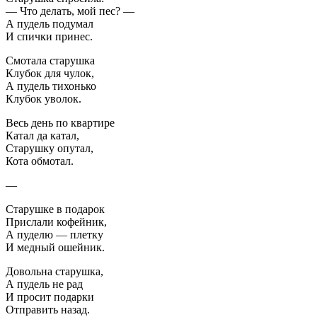
— Что делать, мой пес? —
А пудель подумал
И спички принес.
Смотала старушка
Клубок для чулок,
А пудель тихонько
Клубок уволок.
Весь день по квартире
Катал да катал,
Старушку опутал,
Кота обмотал.
—
Старушке в подарок
Прислали кофейник,
А пуделю — плетку
И медный ошейник.
Довольна старушка,
А пудель не рад
И просит подарки
Отправить назад.