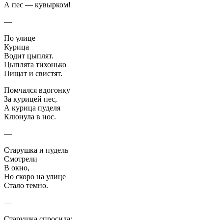
А пес — кувырком!
—
По улице
Курица
Водит цыплят.
Цыплята тихонько
Пищат и свистят.
Помчался вдогонку
За курицей пес,
А курица пуделя
Клюнула в нос.
—
Старушка и пудель
Смотрели
В окно,
Но скоро на улице
Стало темно.
—
Старушка спросила: