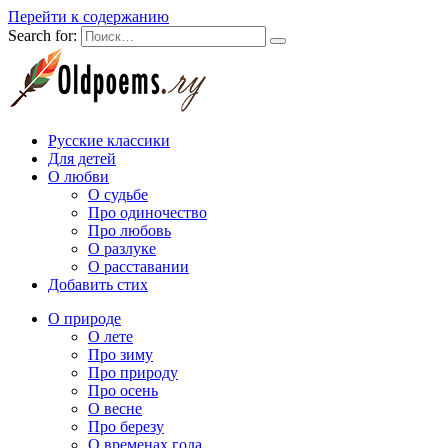
Перейти к содержанию
Search for:
Русские классики
Для детей
О любви
О судьбе
Про одиночество
Про любовь
О разлуке
О расставании
Добавить стих
О природе
О лете
Про зиму
Про природу
Про осень
О весне
Про березу
О временах года