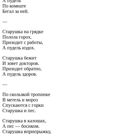
А пудель
По комнате
Бегал за ней.
—
Старушка на грядке
Полола горох.
Приходит с работы,
А пудель издох.
Старушка бежит
И зовет докторов.
Приходит обратно,
А пудель здоров.
—
По скользкой тропинке
В метель и мороз
Спускаются с горки
Старушка и пес.
Старушка в калошах,
А пес — босиком.
Старушка вприпрыжку,