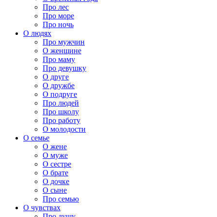
Про лес
Про море
Про ночь
О людях
Про мужчин
О женщине
Про маму
Про девушку
О друге
О дружбе
О подруге
Про людей
Про школу
Про работу
О молодости
О семье
О жене
О муже
О сестре
О брате
О дочке
О сыне
Про семью
О чувствах
Про душу