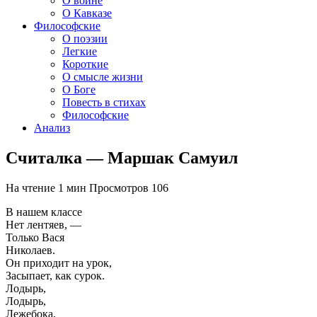
О войне
О Кавказе
Философские
О поэзии
Легкие
Короткие
О смысле жизни
О Боге
Повесть в стихах
Философские
Анализ
Считалка — Маршак Самуил
На чтение
1 мин
Просмотров
106
В нашем классе
Нет лентяев, —
Только Вася
Николаев.
Он приходит на урок,
Засыпает, как сурок.
Лодырь,
Лодырь,
Лежебока,