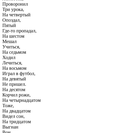
Проворонил
Три урока,
На четвертый
Опоздал,
Пятый
Где-то пропадал,
На шестом
Мешал
Учиться,
На седьмом
Ходил
Лечиться,
На восьмом
Играл в футбол,
На девятый
Не пришел.
На десятом
Корчил рожи,
На четырнадцатом
Тоже,
На двадцатом
Видел сон,
На тридцатом
Выгнан
Вон.