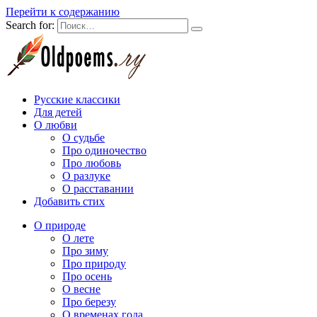
Перейти к содержанию
Search for:
Русские классики
Для детей
О любви
О судьбе
Про одиночество
Про любовь
О разлуке
О расставании
Добавить стих
О природе
О лете
Про зиму
Про природу
Про осень
О весне
Про березу
О временах года