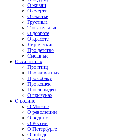
О жизни
О смерти
О счастье
Грустные
Трогательные
О доброте
О красоте
Лирические
Про детство
Смешные
О животных
Про птиц
Про животных
Про собаку
Про кошек
Про лошадей
О грызунах
О родине
О Москве
О революции
О родине
О России
О Петербурге
О победе