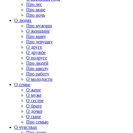
Про лес
Про море
Про ночь
О людях
Про мужчин
О женщине
Про маму
Про девушку
О друге
О дружбе
О подруге
Про людей
Про школу
Про работу
О молодости
О семье
О жене
О муже
О сестре
О брате
О дочке
О сыне
Про семью
О чувствах
Про душу