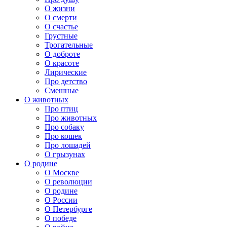
О жизни
О смерти
О счастье
Грустные
Трогательные
О доброте
О красоте
Лирические
Про детство
Смешные
О животных
Про птиц
Про животных
Про собаку
Про кошек
Про лошадей
О грызунах
О родине
О Москве
О революции
О родине
О России
О Петербурге
О победе