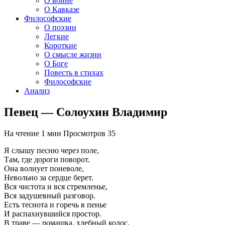
О войне
О Кавказе
Философские
О поэзии
Легкие
Короткие
О смысле жизни
О Боге
Повесть в стихах
Философские
Анализ
Певец — Солоухин Владимир
На чтение
1 мин
Просмотров
35
Я слышу песню через поле,
Там, где дороги поворот.
Она волнует поневоле,
Невольно за сердце берет.
Вся чистота и вся стремленье,
Вся задушевный разговор.
Есть теснота и горечь в пенье
И распахнувшийся простор.
В траве — ромашка, хлебный колос,