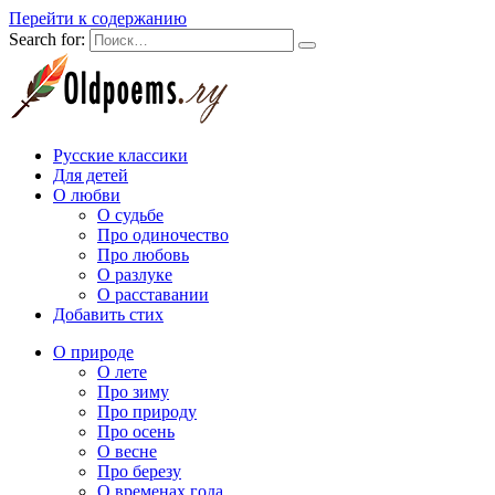
Перейти к содержанию
Search for:
Русские классики
Для детей
О любви
О судьбе
Про одиночество
Про любовь
О разлуке
О расставании
Добавить стих
О природе
О лете
Про зиму
Про природу
Про осень
О весне
Про березу
О временах года