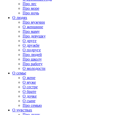
Про лес
Про море
Про ночь
О людях
Про мужчин
О женщине
Про маму
Про девушку
О друге
О дружбе
О подруге
Про людей
Про школу
Про работу
О молодости
О семье
О жене
О муже
О сестре
О брате
О дочке
О сыне
Про семью
О чувствах
Про душу