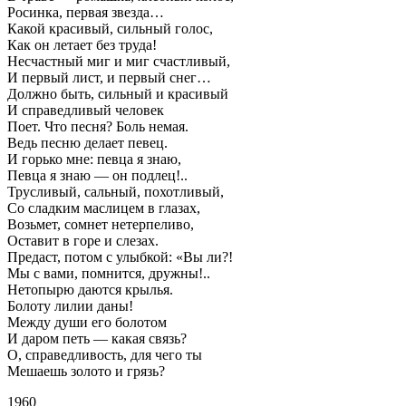
Росинка, первая звезда…
Какой красивый, сильный голос,
Как он летает без труда!
Несчастный миг и миг счастливый,
И первый лист, и первый снег…
Должно быть, сильный и красивый
И справедливый человек
Поет. Что песня? Боль немая.
Ведь песню делает певец.
И горько мне: певца я знаю,
Певца я знаю — он подлец!..
Трусливый, сальный, похотливый,
Со сладким маслицем в глазах,
Возьмет, сомнет нетерпеливо,
Оставит в горе и слезах.
Предаст, потом с улыбкой: «Вы ли?!
Мы с вами, помнится, дружны!..
Нетопырю даются крылья.
Болоту лилии даны!
Между души его болотом
И даром петь — какая связь?
О, справедливость, для чего ты
Мешаешь золото и грязь?
1960