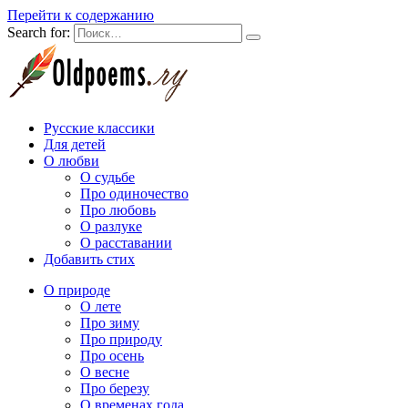
Перейти к содержанию
Search for:
Русские классики
Для детей
О любви
О судьбе
Про одиночество
Про любовь
О разлуке
О расставании
Добавить стих
О природе
О лете
Про зиму
Про природу
Про осень
О весне
Про березу
О временах года