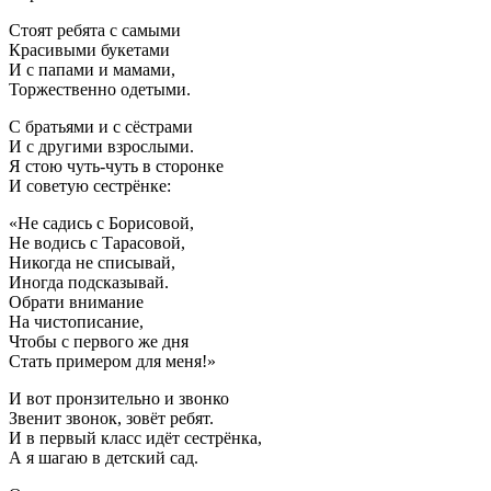
Стоят ребята с самыми
Красивыми букетами
И с папами и мамами,
Торжественно одетыми.
С братьями и с сёстрами
И с другими взрослыми.
Я стою чуть-чуть в сторонке
И советую сестрёнке:
«Не садись с Борисовой,
Не водись с Тарасовой,
Никогда не списывай,
Иногда подсказывай.
Обрати внимание
На чистописание,
Чтобы с первого же дня
Стать примером для меня!»
И вот пронзительно и звонко
Звенит звонок, зовёт ребят.
И в первый класс идёт сестрёнка,
А я шагаю в детский сад.