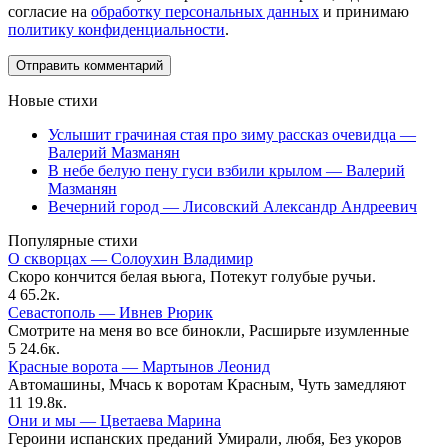
согласие на
обработку персональных данных
и принимаю
политику конфиденциальности
.
Новые стихи
Услышит грачиная стая про зиму рассказ очевидца —
Валерий Мазманян
В небе белую пену гуси взбили крылом — Валерий
Мазманян
Вечерний город — Лисовский Александр Андреевич
Популярные стихи
О скворцах — Солоухин Владимир
Скоро кончится белая вьюга, Потекут голубые ручьи.
4
65.2к.
Севастополь — Ивнев Рюрик
Смотрите на меня во все бинокли, Расширьте изумленные
5
24.6к.
Красные ворота — Мартынов Леонид
Автомашины, Мчась к воротам Красным, Чуть замедляют
11
19.8к.
Они и мы — Цветаева Марина
Героини испанских преданий Умирали, любя, Без укоров