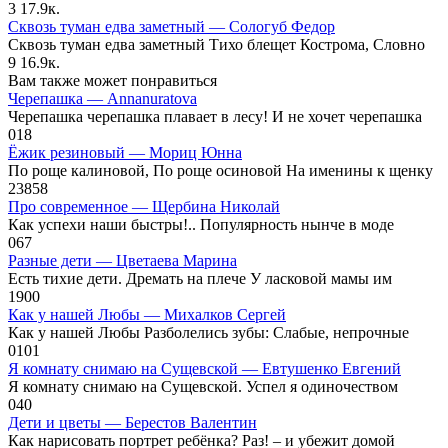
3
17.9к.
Сквозь туман едва заметный — Сологуб Федор
Сквозь туман едва заметный Тихо блещет Кострома, Словно
9
16.9к.
Вам также может понравиться
Черепашка — Annanuratova
Черепашка черепашка плавает в лесу! И не хочет черепашка
0
18
Ёжик резиновый — Мориц Юнна
По роще калиновой, По роще осиновой На именины к щенку
23
858
Про современное — Щербина Николай
Как успехи наши быстры!.. Популярность нынче в моде
0
67
Разные дети — Цветаева Марина
Есть тихие дети. Дремать на плече У ласковой мамы им
1
900
Как у нашей Любы — Михалков Сергей
Как у нашей Любы Разболелись зубы: Слабые, непрочные
0
101
Я комнату снимаю на Сущевской — Евтушенко Евгений
Я комнату снимаю на Сущевской. Успел я одиночеством
0
40
Дети и цветы — Берестов Валентин
Как нарисовать портрет ребёнка? Раз! – и убежит домой