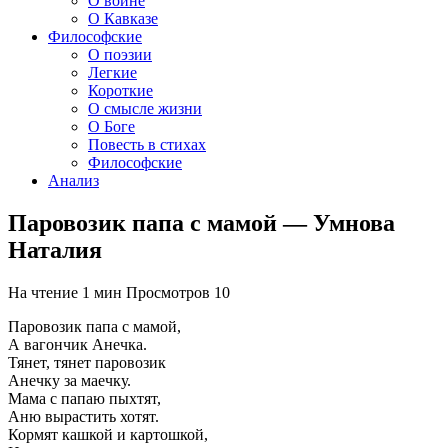
О войне
О Кавказе
Философские
О поэзии
Легкие
Короткие
О смысле жизни
О Боге
Повесть в стихах
Философские
Анализ
Паровозик папа с мамой — Умнова
Наталия
На чтение
1 мин
Просмотров
10
Паровозик папа с мамой,
А вагончик Анечка.
Тянет, тянет паровозик
Анечку за маечку.
Мама с папаю пыхтят,
Аню вырастить хотят.
Кормят кашкой и картошкой,