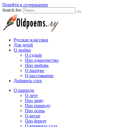
Перейти к содержанию
Search for:
Русские классики
Для детей
О любви
О судьбе
Про одиночество
Про любовь
О разлуке
О расставании
Добавить стих
О природе
О лете
Про зиму
Про природу
Про осень
О весне
Про березу
О временах года