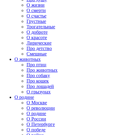
О жизни
О смерти
О счастье
Грустные
Трогательные
О доброте
О красоте
Лирические
Про детство
Смешные
О животных
Про птиц
Про животных
Про собаку
Про кошек
Про лошадей
О грызунах
О родине
О Москве
О революции
О родине
О России
О Петербурге
О победе