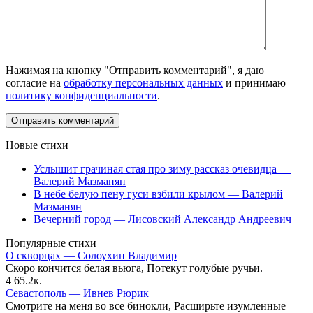
Нажимая на кнопку "Отправить комментарий", я даю
согласие на
обработку персональных данных
и принимаю
политику конфиденциальности
.
Новые стихи
Услышит грачиная стая про зиму рассказ очевидца —
Валерий Мазманян
В небе белую пену гуси взбили крылом — Валерий
Мазманян
Вечерний город — Лисовский Александр Андреевич
Популярные стихи
О скворцах — Солоухин Владимир
Скоро кончится белая вьюга, Потекут голубые ручьи.
4
65.2к.
Севастополь — Ивнев Рюрик
Смотрите на меня во все бинокли, Расширьте изумленные