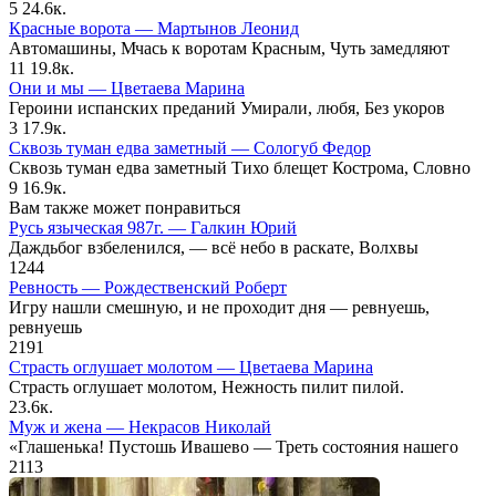
5
24.6к.
Красные ворота — Мартынов Леонид
Автомашины, Мчась к воротам Красным, Чуть замедляют
11
19.8к.
Они и мы — Цветаева Марина
Героини испанских преданий Умирали, любя, Без укоров
3
17.9к.
Сквозь туман едва заметный — Сологуб Федор
Сквозь туман едва заметный Тихо блещет Кострома, Словно
9
16.9к.
Вам также может понравиться
Русь языческая 987г. — Галкин Юрий
Даждьбог взбеленился, — всё небо в раскате, Волхвы
1
244
Ревность — Рождественский Роберт
Игру нашли смешную, и не проходит дня — ревнуешь,
ревнуешь
2
191
Страсть оглушает молотом — Цветаева Марина
Страсть оглушает молотом, Нежность пилит пилой.
2
3.6к.
Муж и жена — Некрасов Николай
«Глашенька! Пустошь Ивашево — Треть состояния нашего
2
113