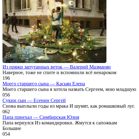
Из пряжи запутанных веток — Валерий Мазманян
Наверное, тоже не спите и вспомнили всё ненароком
1
96
Моего старшего сына — Касьян Елена
Моего старшего сына я хотела назвать Сергеем, мою младшую
0
56
Сукин сын — Есенин Сергей
Снова выплыли годы из мрака И шумят, как ромашковый луг.
0
62
Папа приехал — Симбирская Юлия
Папа вернулся Из командировки. Жмутся к сапожкам
Большие
0
54