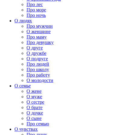
Про лес
Про море
Про ночь
О людях
Про мужчин
О женщине
Про маму
Про девушку
О друге
О дружбе
О подруге
Про людей
Про школу
Про работу
О молодости
О семье
О жене
О муже
О сестре
О брате
О дочке
О сыне
Про семью
О чувствах
Про душу