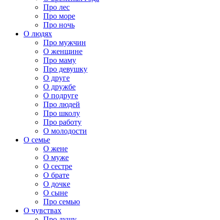
Про лес
Про море
Про ночь
О людях
Про мужчин
О женщине
Про маму
Про девушку
О друге
О дружбе
О подруге
Про людей
Про школу
Про работу
О молодости
О семье
О жене
О муже
О сестре
О брате
О дочке
О сыне
Про семью
О чувствах
Про душу