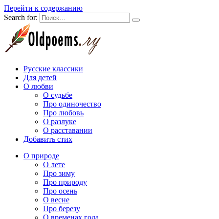
Перейти к содержанию
Search for:
Русские классики
Для детей
О любви
О судьбе
Про одиночество
Про любовь
О разлуке
О расставании
Добавить стих
О природе
О лете
Про зиму
Про природу
Про осень
О весне
Про березу
О временах года