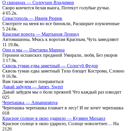
О скворцах — Солоухин Владимир
Скоро кончится белая вьюга, Потекут голубые ручьи.
4
65.2к.
Севастополь — Ивнев Рюрик
Смотрите на меня во все бинокли, Расширьте изумленные
5
24.6к.
Красные ворота — Мартынов Леонид
Автомашины, Мчась к воротам Красным, Чуть замедляют
11
19.8к.
Они и мы — Цветаева Марина
Героини испанских преданий Умирали, любя, Без укоров
3
17.9к.
Сквозь туман едва заметный — Сологуб Федор
Сквозь туман едва заметный Тихо блещет Кострома, Словно
9
16.9к.
Вам также может понравиться
Давай забудем — James_Sweet
Давай забудем мы о боли прежней Что каждый раз изводит
0
25
Черепашка — Annanuratova
Черепашка черепашка плавает в лесу! И не хочет черепашка
0
18
Красное солнце в окно ударило — Кузмин Михаил
Красное солнце в окно ударило, Солнце новолетнее… На
2
126