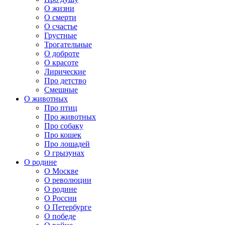
О жизни
О смерти
О счастье
Грустные
Трогательные
О доброте
О красоте
Лирические
Про детство
Смешные
О животных
Про птиц
Про животных
Про собаку
Про кошек
Про лошадей
О грызунах
О родине
О Москве
О революции
О родине
О России
О Петербурге
О победе