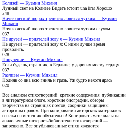
Колизей — Кузмин Михаил
Лунный свет на Колизее Видеть (стоит una lira) Хорошо
2
48
Ночью легкий шорох трепетно ловится чутким — Кузмин
Михаил
Ночью легкий шорох трепетно ловится чутким слухом
0
37
Не друзей — приятелей зову я — Кузмин Михаил
Не друзей — приятелей зову я: С ними лучше время
проводить.
0
28
Поручение — Кузмин Михаил
Если будешь, странник, в Берлине, у дорогих моему сердцу
0
37
Разливы — Кузмин Михаил
Подняв со дна всю гниль и грязь, Уж будто нехотя ярясь
0
20
Все анализы стихотворений, краткие содержания, публикации
в литературном блоге, короткие биографии, обзоры
творчества на страницах поэтов, сборники защищены
авторским правом. При копировании авторских материалов
ссылка на источник обязательна! Копировать материалы на
аналогичные интернет-библиотеки стихотворений —
запрещено. Все опубликованные стихи являются