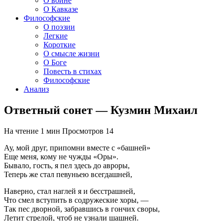
О войне
О Кавказе
Философские
О поэзии
Легкие
Короткие
О смысле жизни
О Боге
Повесть в стихах
Философские
Анализ
Ответный сонет — Кузмин Михаил
На чтение
1 мин
Просмотров
14
Ау, мой друг, припомни вместе с «башней»
Еще меня, кому не чужды «Оры».
Бывало, гость, я пел здесь до авроры,
Теперь же стал певуньею всегдашней,
Наверно, стал наглей я и бесстрашней,
Что смел вступить в содружеские хоры, —
Так пес дворной, забравшись в гончих своры,
Летит стрелой, чтоб не узнали шашней.