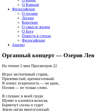
О войне
О Кавказе
Философские
О поэзии
Легкие
Короткие
О смысле жизни
О Боге
Повесть в стихах
Философские
Анализ
Органный концерт — Озеров Лев
На чтение
2 мин
Просмотров
22
Играл застенчивый старик,
Приземистый, крепкоголовый.
Я понял: искренность — не крик,
Поэзия — не только слово.
Я слушаю: в моей груди
Шумят и клонятся колосья,
Бормочут сосны и гудит
Земли орган многоголосый.