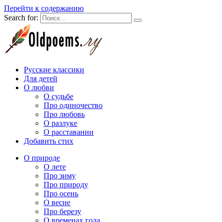
Перейти к содержанию
Search for:
Русские классики
Для детей
О любви
О судьбе
Про одиночество
Про любовь
О разлуке
О расставании
Добавить стих
О природе
О лете
Про зиму
Про природу
Про осень
О весне
Про березу
О временах года