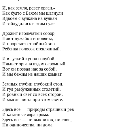
И, как земля, ревет орган,-
Как будто с Бахом мы шагнули
Вдвоем с вулкана на вулкан
И заблудились в этом гуле.
Дрожит игольчатый собор,
Поют лужайки и поляны,
И прорезает стройный хор
Ребенка голосок стеклянный.
И в гулкий купол голубой
Плывет органа вздох огромный.
Вот он позвал нас за собой,
И мы бежим из наших комнат.
Земных глубин глубокий стон,
И гул разбуженных столетий,
И ровный свет со всех сторон,
И мысль чиста при этом свете.
Здесь все — природы страшный рев
И катанные ядра грома.
Здесь все — ни выкриков, ни слов,
Ни одиночества, ни дома.