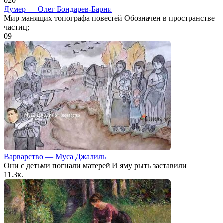
0
20
Думер — Олег Бондарев-Барни
Мир манящих топографа повестей Обозначен в пространстве
частиц;
0
9
Варварство — Муса Джалиль
Они с детьми погнали матерей И яму рыть заставили
1
1.3к.