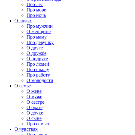
Про лес
Про море
Про ночь
О людях
Про мужчин
О женщине
Про маму
Про девушку
О друге
О дружбе
О подруге
Про людей
Про школу
Про работу
О молодости
О семье
О жене
О муже
О сестре
О брате
О дочке
О сыне
Про семью
О чувствах
Про душу