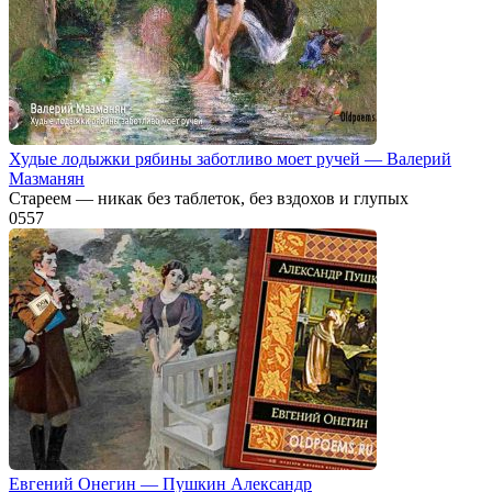
Худые лодыжки рябины заботливо моет ручей — Валерий
Мазманян
Стареем — никак без таблеток, без вздохов и глупых
0
557
Евгений Онегин — Пушкин Александр