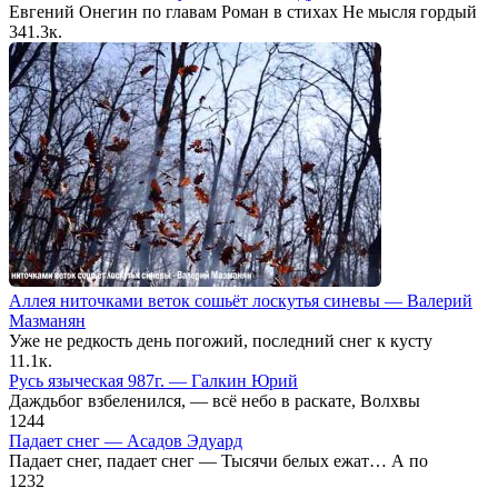
Евгений Онегин по главам Роман в стихах Не мысля гордый
34
1.3к.
Аллея ниточками веток сошьёт лоскутья синевы — Валерий
Мазманян
Уже не редкость день погожий, последний снег к кусту
1
1.1к.
Русь языческая 987г. — Галкин Юрий
Даждьбог взбеленился, — всё небо в раскате, Волхвы
1
244
Падает снег — Асадов Эдуард
Падает снег, падает снег — Тысячи белых ежат… А по
1
232