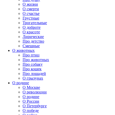
О жизни
О смерти
О счастье
Грустные
Трогательные
О доброте
О красоте
Лирические
Про детство
Смешные
О животных
Про птиц
Про животных
Про собаку
Про кошек
Про лошадей
О грызунах
О родине
О Москве
О революции
О родине
О России
О Петербурге
О победе