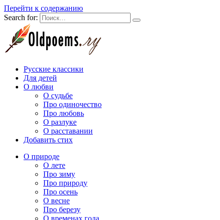
Перейти к содержанию
Search for:
Русские классики
Для детей
О любви
О судьбе
Про одиночество
Про любовь
О разлуке
О расставании
Добавить стих
О природе
О лете
Про зиму
Про природу
Про осень
О весне
Про березу
О временах года