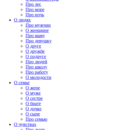
Про лес
Про море
Про ночь
О людях
Про мужчин
О женщине
Про маму
Про девушку
О друге
О дружбе
О подруге
Про людей
Про школу
Про работу
О молодости
О семье
О жене
О муже
О сестре
О брате
О дочке
О сыне
Про семью
О чувствах
Про душу