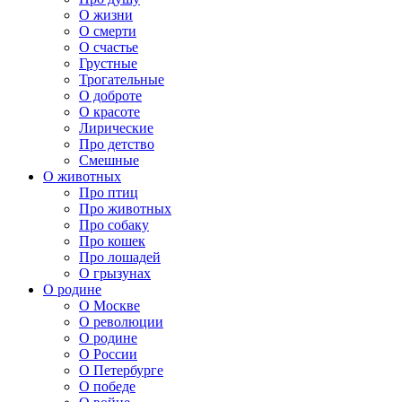
О жизни
О смерти
О счастье
Грустные
Трогательные
О доброте
О красоте
Лирические
Про детство
Смешные
О животных
Про птиц
Про животных
Про собаку
Про кошек
Про лошадей
О грызунах
О родине
О Москве
О революции
О родине
О России
О Петербурге
О победе