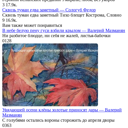
3
17.9к.
Сквозь туман едва заметный — Сологуб Федор
Сквозь туман едва заметный Тихо блещет Кострома, Словно
9
16.9к.
Вам также может понравиться
В небе белую пену гуси взбили крылом — Валерий Мазманян
Ни разбитое блюдце, ни себя не жалей, листья-бабочки
0
128
Увядающей осени клёны золотые приносят дары — Валерий
Мазманян
С голубями остались вороны сторожить до апреля дворы
0
363