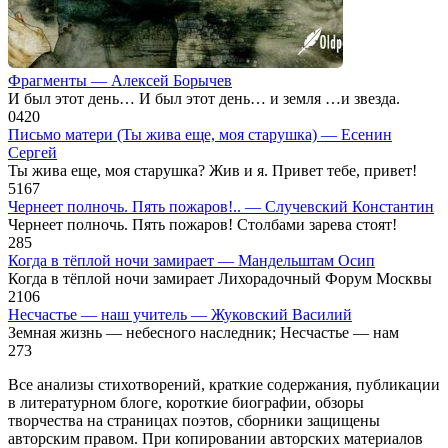
Фрагменты — Алексей Борычев
И был этот день… И был этот день… и земля …и звезда.
0
420
Письмо матери (Ты жива еще, моя старушка) — Есенин
Сергей
Ты жива еще, моя старушка? Жив и я. Привет тебе, привет!
5
167
Чернеет полночь. Пять пожаров!.. — Случевский Константин
Чернеет полночь. Пять пожаров! Столбами зарева стоят!
2
85
Когда в тёплой ночи замирает — Мандельштам Осип
Когда в тёплой ночи замирает Лихорадочный Форум Москвы
2
106
Несчастье — наш учитель — Жуковский Василий
Земная жизнь — небесного наследник; Несчастье — нам
2
73
Все анализы стихотворений, краткие содержания, публикации
в литературном блоге, короткие биографии, обзоры
творчества на страницах поэтов, сборники защищены
авторским правом. При копировании авторских материалов