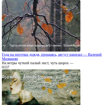
Года на ниточки дождя, прощаясь, август нанизал — Валерий
Мазманян
На ветры чуткий палый лист, чуть шорох —
0
337