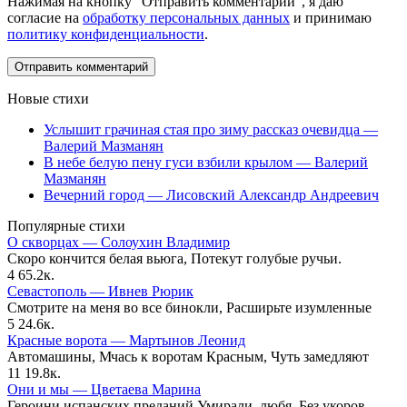
Нажимая на кнопку "Отправить комментарий", я даю
согласие на
обработку персональных данных
и принимаю
политику конфиденциальности
.
Новые стихи
Услышит грачиная стая про зиму рассказ очевидца —
Валерий Мазманян
В небе белую пену гуси взбили крылом — Валерий
Мазманян
Вечерний город — Лисовский Александр Андреевич
Популярные стихи
О скворцах — Солоухин Владимир
Скоро кончится белая вьюга, Потекут голубые ручьи.
4
65.2к.
Севастополь — Ивнев Рюрик
Смотрите на меня во все бинокли, Расширьте изумленные
5
24.6к.
Красные ворота — Мартынов Леонид
Автомашины, Мчась к воротам Красным, Чуть замедляют
11
19.8к.
Они и мы — Цветаева Марина
Героини испанских преданий Умирали, любя, Без укоров