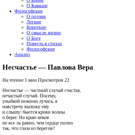
О войне
О Кавказе
Философские
О поэзии
Легкие
Короткие
О смысле жизни
О Боге
Повесть в стихах
Философские
Анализ
Несчастье — Павлова Вера
На чтение
1 мин
Просмотров
22
Несчастье — частный случай счастья,
нечастый случай. Посему,
улыбкой нежною лучась, я
навстречу выхожу ему
и слышу: бьются крови волны
о берег. На краю веков
не все ль равно, чем сердце полно
так, что глаза из берегов?