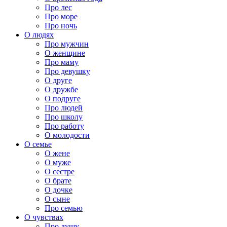
Про лес
Про море
Про ночь
О людях
Про мужчин
О женщине
Про маму
Про девушку
О друге
О дружбе
О подруге
Про людей
Про школу
Про работу
О молодости
О семье
О жене
О муже
О сестре
О брате
О дочке
О сыне
Про семью
О чувствах
Про душу