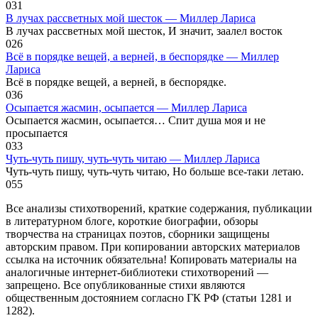
0
31
В лучах рассветных мой шесток — Миллер Лариса
В лучах рассветных мой шесток, И значит, заалел восток
0
26
Всё в порядке вещей, а верней, в беспорядке — Миллер
Лариса
Всё в порядке вещей, а верней, в беспорядке.
0
36
Осыпается жасмин, осыпается — Миллер Лариса
Осыпается жасмин, осыпается… Спит душа моя и не
просыпается
0
33
Чуть-чуть пишу, чуть-чуть читаю — Миллер Лариса
Чуть-чуть пишу, чуть-чуть читаю, Но больше все-таки летаю.
0
55
Все анализы стихотворений, краткие содержания, публикации
в литературном блоге, короткие биографии, обзоры
творчества на страницах поэтов, сборники защищены
авторским правом. При копировании авторских материалов
ссылка на источник обязательна! Копировать материалы на
аналогичные интернет-библиотеки стихотворений —
запрещено. Все опубликованные стихи являются
общественным достоянием согласно ГК РФ (статьи 1281 и
1282).