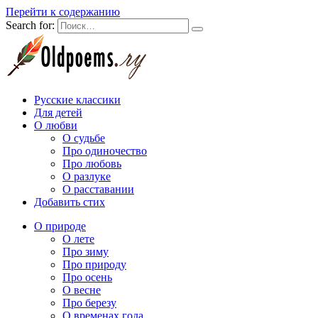
Перейти к содержанию
Search for:
Русские классики
Для детей
О любви
О судьбе
Про одиночество
Про любовь
О разлуке
О расставании
Добавить стих
О природе
О лете
Про зиму
Про природу
Про осень
О весне
Про березу
О временах года