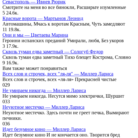
Севастополь — Ивнев Рюрик
Смотрите на меня во все бинокли, Расширьте изумленные
5
24.6к.
Красные ворота — Мартынов Леонид
Автомашины, Мчась к воротам Красным, Чуть замедляют
11
19.8к.
Они и мы — Цветаева Марина
Героини испанских преданий Умирали, любя, Без укоров
3
17.9к.
Сквозь туман едва заметный — Сологуб Федор
Сквозь туман едва заметный Тихо блещет Кострома, Словно
9
16.9к.
Вам также может понравиться
Всех слов и строчек, всех "ля-ля" — Миллер Лариса
Всех слов и строчек, всех «ля-ля» Прекрасней чистые
0
29
Не умираем никогда — Миллер Лариса
Не умираем никогда. Несутся мимо электрички, Шуршит
0
33
Неуютное местечко — Миллер Лариса
Неуютное местечко. Здесь почти не греет печка, Вымирают
печники.
0
36
Идет безумное кино — Миллер Лариса
Идет безумное кино И не кончается оно. Творится бред