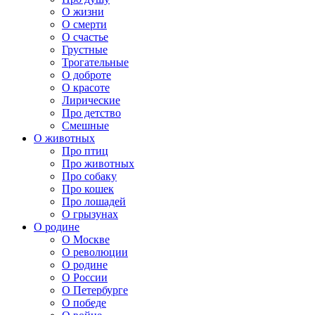
О жизни
О смерти
О счастье
Грустные
Трогательные
О доброте
О красоте
Лирические
Про детство
Смешные
О животных
Про птиц
Про животных
Про собаку
Про кошек
Про лошадей
О грызунах
О родине
О Москве
О революции
О родине
О России
О Петербурге
О победе