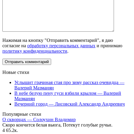
Нажимая на кнопку "Отправить комментарий", я даю
согласие на
обработку персональных данных
и принимаю
политику конфиденциальности
.
Новые стихи
Услышит грачиная стая про зиму рассказ очевидца —
Валерий Мазманян
В небе белую пену гуси взбили крылом — Валерий
Мазманян
Вечерний город — Лисовский Александр Андреевич
Популярные стихи
О скворцах — Солоухин Владимир
Скоро кончится белая вьюга, Потекут голубые ручьи.
4
65.2к.