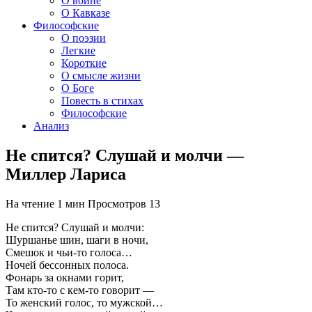
О войне
О Кавказе
Философские
О поэзии
Легкие
Короткие
О смысле жизни
О Боге
Повесть в стихах
Философские
Анализ
Не спится? Слушай и молчи —
Миллер Лариса
На чтение
1 мин
Просмотров
13
Не спится? Слушай и молчи:
Шуршанье шин, шаги в ночи,
Смешок и чьи-то голоса…
Ночей бессонных полоса.
Фонарь за окнами горит,
Там кто-то с кем-то говорит —
То женский голос, то мужской…