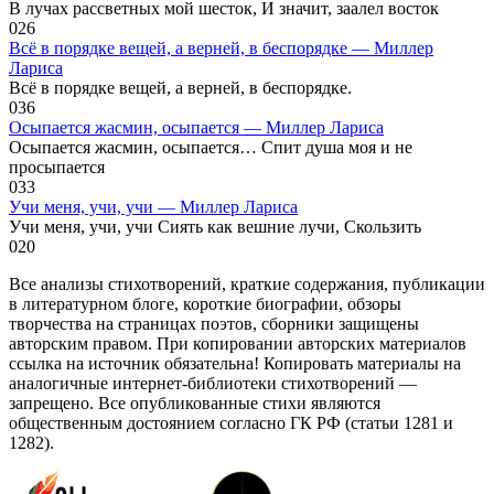
В лучах рассветных мой шесток, И значит, заалел восток
0
26
Всё в порядке вещей, а верней, в беспорядке — Миллер
Лариса
Всё в порядке вещей, а верней, в беспорядке.
0
36
Осыпается жасмин, осыпается — Миллер Лариса
Осыпается жасмин, осыпается… Спит душа моя и не
просыпается
0
33
Учи меня, учи, учи — Миллер Лариса
Учи меня, учи, учи Сиять как вешние лучи, Скользить
0
20
Все анализы стихотворений, краткие содержания, публикации
в литературном блоге, короткие биографии, обзоры
творчества на страницах поэтов, сборники защищены
авторским правом. При копировании авторских материалов
ссылка на источник обязательна! Копировать материалы на
аналогичные интернет-библиотеки стихотворений —
запрещено. Все опубликованные стихи являются
общественным достоянием согласно ГК РФ (статьи 1281 и
1282).