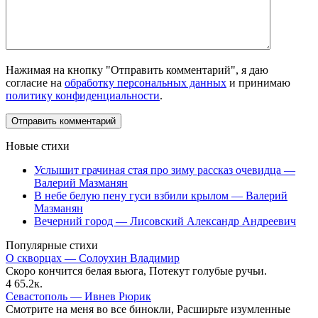
Нажимая на кнопку "Отправить комментарий", я даю
согласие на
обработку персональных данных
и принимаю
политику конфиденциальности
.
Новые стихи
Услышит грачиная стая про зиму рассказ очевидца —
Валерий Мазманян
В небе белую пену гуси взбили крылом — Валерий
Мазманян
Вечерний город — Лисовский Александр Андреевич
Популярные стихи
О скворцах — Солоухин Владимир
Скоро кончится белая вьюга, Потекут голубые ручьи.
4
65.2к.
Севастополь — Ивнев Рюрик
Смотрите на меня во все бинокли, Расширьте изумленные