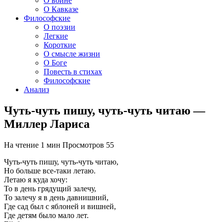
О войне
О Кавказе
Философские
О поэзии
Легкие
Короткие
О смысле жизни
О Боге
Повесть в стихах
Философские
Анализ
Чуть-чуть пишу, чуть-чуть читаю —
Миллер Лариса
На чтение
1 мин
Просмотров
55
Чуть-чуть пишу, чуть-чуть читаю,
Но больше все-таки летаю.
Летаю я куда хочу:
То в день грядущий залечу,
То залечу я в день давнишний,
Где сад был с яблоней и вишней,
Где детям было мало лет.