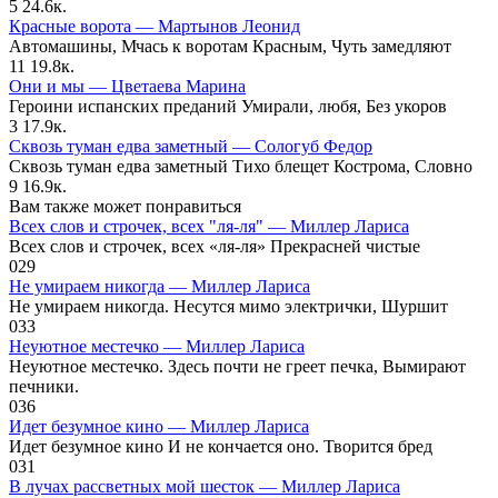
5
24.6к.
Красные ворота — Мартынов Леонид
Автомашины, Мчась к воротам Красным, Чуть замедляют
11
19.8к.
Они и мы — Цветаева Марина
Героини испанских преданий Умирали, любя, Без укоров
3
17.9к.
Сквозь туман едва заметный — Сологуб Федор
Сквозь туман едва заметный Тихо блещет Кострома, Словно
9
16.9к.
Вам также может понравиться
Всех слов и строчек, всех "ля-ля" — Миллер Лариса
Всех слов и строчек, всех «ля-ля» Прекрасней чистые
0
29
Не умираем никогда — Миллер Лариса
Не умираем никогда. Несутся мимо электрички, Шуршит
0
33
Неуютное местечко — Миллер Лариса
Неуютное местечко. Здесь почти не греет печка, Вымирают
печники.
0
36
Идет безумное кино — Миллер Лариса
Идет безумное кино И не кончается оно. Творится бред
0
31
В лучах рассветных мой шесток — Миллер Лариса