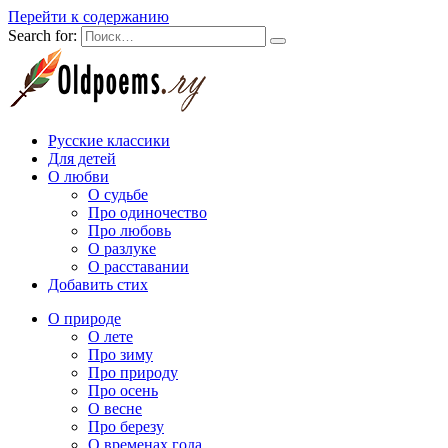
Перейти к содержанию
Search for:
Русские классики
Для детей
О любви
О судьбе
Про одиночество
Про любовь
О разлуке
О расставании
Добавить стих
О природе
О лете
Про зиму
Про природу
Про осень
О весне
Про березу
О временах года