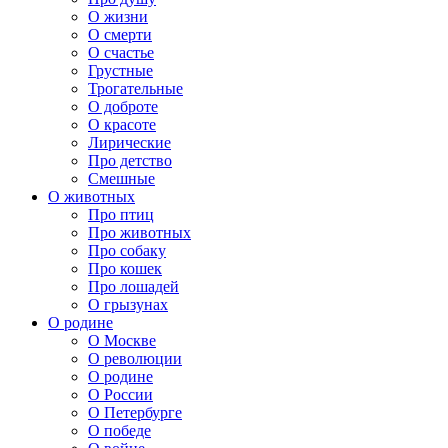
О жизни
О смерти
О счастье
Грустные
Трогательные
О доброте
О красоте
Лирические
Про детство
Смешные
О животных
Про птиц
Про животных
Про собаку
Про кошек
Про лошадей
О грызунах
О родине
О Москве
О революции
О родине
О России
О Петербурге
О победе