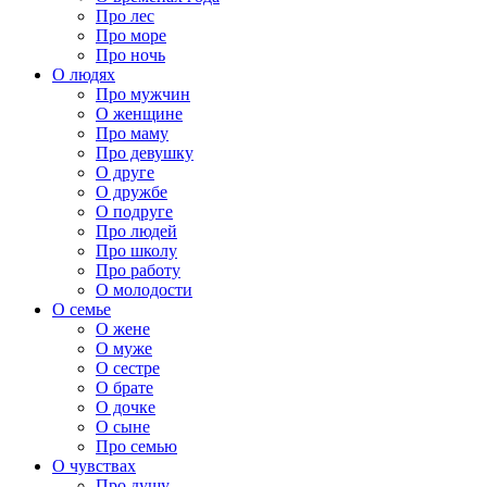
Про лес
Про море
Про ночь
О людях
Про мужчин
О женщине
Про маму
Про девушку
О друге
О дружбе
О подруге
Про людей
Про школу
Про работу
О молодости
О семье
О жене
О муже
О сестре
О брате
О дочке
О сыне
Про семью
О чувствах
Про душу