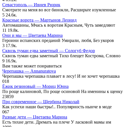
Севастополь — Ивнев Рюрик
Смотрите на меня во все бинокли, Расширьте изумленные
5
24.6к.
Красные ворота — Мартынов Леонид
Автомашины, Мчась к воротам Красным, Чуть замедляют
11
19.8к.
Они и мы — Цветаева Марина
Героини испанских преданий Умирали, любя, Без укоров
3
17.9к.
Сквозь туман едва заметный — Сологуб Федор
Сквозь туман едва заметный Тихо блещет Кострома, Словно
9
16.9к.
Вам также может понравиться
Черепашка — Annanuratova
Черепашка черепашка плавает в лесу! И не хочет черепашка
0
18
Ёжик резиновый — Мориц Юнна
По роще калиновой, По роще осиновой На именины к щенку
23
859
Про современное — Щербина Николай
Как успехи наши быстры!.. Популярность нынче в моде
0
67
Разные дети — Цветаева Марина
Есть тихие дети. Дремать на плече У ласковой мамы им