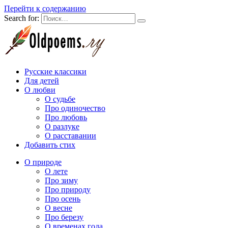
Перейти к содержанию
Search for:
Русские классики
Для детей
О любви
О судьбе
Про одиночество
Про любовь
О разлуке
О расставании
Добавить стих
О природе
О лете
Про зиму
Про природу
Про осень
О весне
Про березу
О временах года