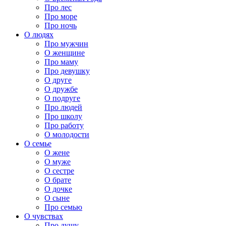
Про лес
Про море
Про ночь
О людях
Про мужчин
О женщине
Про маму
Про девушку
О друге
О дружбе
О подруге
Про людей
Про школу
Про работу
О молодости
О семье
О жене
О муже
О сестре
О брате
О дочке
О сыне
Про семью
О чувствах
Про душу