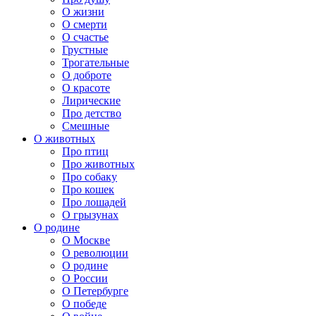
О жизни
О смерти
О счастье
Грустные
Трогательные
О доброте
О красоте
Лирические
Про детство
Смешные
О животных
Про птиц
Про животных
Про собаку
Про кошек
Про лошадей
О грызунах
О родине
О Москве
О революции
О родине
О России
О Петербурге
О победе