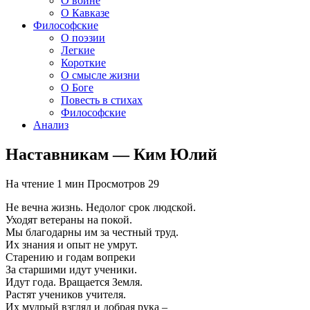
О войне
О Кавказе
Философские
О поэзии
Легкие
Короткие
О смысле жизни
О Боге
Повесть в стихах
Философские
Анализ
Наставникам — Ким Юлий
На чтение
1 мин
Просмотров
29
Не вечна жизнь. Недолог срок людской.
Уходят ветераны на покой.
Мы благодарны им за честный труд.
Их знания и опыт не умрут.
Старению и годам вопреки
За старшими идут ученики.
Идут года. Вращается Земля.
Растят учеников учителя.
Их мудрый взгляд и добрая рука –