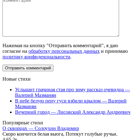
Нажимая на кнопку "Отправить комментарий", я даю
согласие на
обработку персональных данных
и принимаю
политику конфиденциальности
.
Новые стихи
Услышит грачиная стая про зиму рассказ очевидца —
Валерий Мазманян
В небе белую пену гуси взбили крылом — Валерий
Мазманян
Вечерний город — Лисовский Александр Андреевич
Популярные стихи
О скворцах — Солоухин Владимир
Скоро кончится белая вьюга, Потекут голубые ручьи.
4
65.2к.