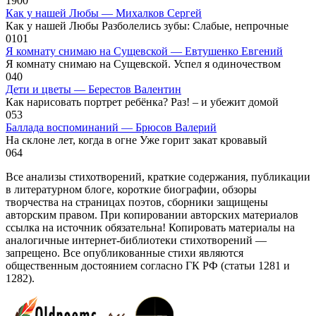
1
900
Как у нашей Любы — Михалков Сергей
Как у нашей Любы Разболелись зубы: Слабые, непрочные
0
101
Я комнату снимаю на Сущевской — Евтушенко Евгений
Я комнату снимаю на Сущевской. Успел я одиночеством
0
40
Дети и цветы — Берестов Валентин
Как нарисовать портрет ребёнка? Раз! – и убежит домой
0
53
Баллада воспоминаний — Брюсов Валерий
На склоне лет, когда в огне Уже горит закат кровавый
0
64
Все анализы стихотворений, краткие содержания, публикации
в литературном блоге, короткие биографии, обзоры
творчества на страницах поэтов, сборники защищены
авторским правом. При копировании авторских материалов
ссылка на источник обязательна! Копировать материалы на
аналогичные интернет-библиотеки стихотворений —
запрещено. Все опубликованные стихи являются
общественным достоянием согласно ГК РФ (статьи 1281 и
1282).