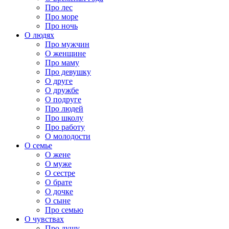
Про лес
Про море
Про ночь
О людях
Про мужчин
О женщине
Про маму
Про девушку
О друге
О дружбе
О подруге
Про людей
Про школу
Про работу
О молодости
О семье
О жене
О муже
О сестре
О брате
О дочке
О сыне
Про семью
О чувствах
Про душу