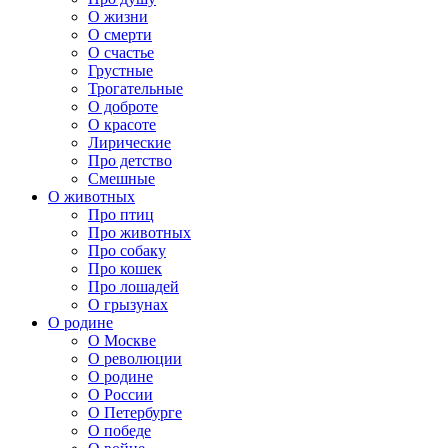
О жизни
О смерти
О счастье
Грустные
Трогательные
О доброте
О красоте
Лирические
Про детство
Смешные
О животных
Про птиц
Про животных
Про собаку
Про кошек
Про лошадей
О грызунах
О родине
О Москве
О революции
О родине
О России
О Петербурге
О победе