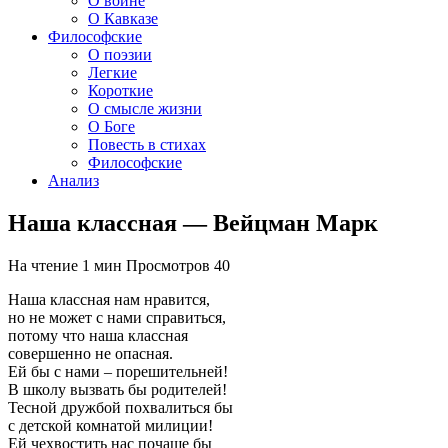
О войне
О Кавказе
Философские
О поэзии
Легкие
Короткие
О смысле жизни
О Боге
Повесть в стихах
Философские
Анализ
Наша классная — Вейцман Марк
На чтение
1 мин
Просмотров
40
Наша классная нам нравится,
но не может с нами справиться,
потому что наша классная
совершенно не опасная.
Ей бы с нами – порешительней!
В школу вызвать бы родителей!
Тесной дружбой похвалиться бы
с детской комнатой милиции!
Ей чехвостить нас почаще бы