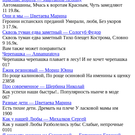
Автомашины, Мчась к воротам Красным, Чуть замедляют
11
19.8к.
Они и мы — Цветаева Марина
Героини испанских преданий Умирали, любя, Без укоров
3
17.9к.
Сквозь туман едва заметный — Сологуб Федор
Сквозь туман едва заметный Тихо блещет Кострома, Словно
9
16.9к.
Вам также может понравиться
Черепашка — Annanuratova
Черепашка черепашка плавает в лесу! И не хочет черепашка
0
17
Ёжик резиновый — Мориц Юнна
По роще калиновой, По роще осиновой На именины к щенку
23
858
Про современное — Щербина Николай
Как успехи наши быстры!.. Популярность нынче в моде
0
67
Разные дети — Цветаева Марина
Есть тихие дети. Дремать на плече У ласковой мамы им
1
900
Как у нашей Любы — Михалков Сергей
Как у нашей Любы Разболелись зубы: Слабые, непрочные
0
101