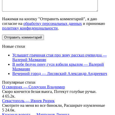
Нажимая на кнопку "Отправить комментарий", я даю
согласие на
обработку персональных данных
и принимаю
политику конфиденциальности
.
Новые стихи
Услышит грачиная стая про зиму рассказ очевидца —
Валерий Мазманян
В небе белую пену гуси взбили крылом — Валерий
Мазманян
Вечерний город — Лисовский Александр Андреевич
Популярные стихи
О скворцах — Солоухин Владимир
Скоро кончится белая вьюга, Потекут голубые ручьи.
4
65.2к.
Севастополь — Ивнев Рюрик
Смотрите на меня во все бинокли, Расширьте изумленные
5
24.6к.
Красные ворота — Мартынов Леонид