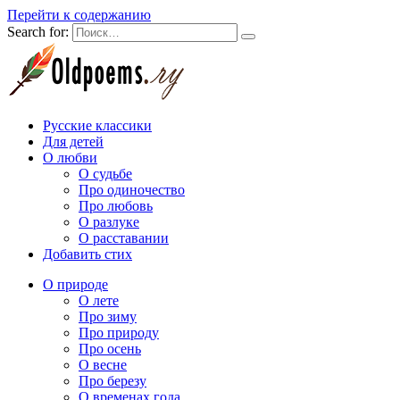
Перейти к содержанию
Search for:
Русские классики
Для детей
О любви
О судьбе
Про одиночество
Про любовь
О разлуке
О расставании
Добавить стих
О природе
О лете
Про зиму
Про природу
Про осень
О весне
Про березу
О временах года