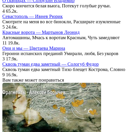
О скворцах — Солоухин Владимир
Скоро кончится белая вьюга, Потекут голубые ручьи.
4
65.2к.
Севастополь — Ивнев Рюрик
Смотрите на меня во все бинокли, Расширьте изумленные
5
24.6к.
Красные ворота — Мартынов Леонид
Автомашины, Мчась к воротам Красным, Чуть замедляют
11
19.8к.
Они и мы — Цветаева Марина
Героини испанских преданий Умирали, любя, Без укоров
3
17.9к.
Сквозь туман едва заметный — Сологуб Федор
Сквозь туман едва заметный Тихо блещет Кострома, Словно
9
16.9к.
Вам также может понравиться