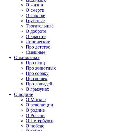
О жизни
О смерти
О счастье
Грустные
Трогательные
О доброте
О красоте
Лирические
Про детство
Смешные
О животных
Про птиц
Про животных
Про собаку
Про кошек
Про лошадей
О грызунах
О родине
О Москве
О революции
О родине
О России
О Петербурге
О победе