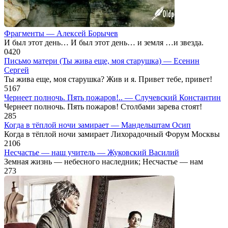
Фрагменты — Алексей Борычев
И был этот день… И был этот день… и земля …и звезда.
0
420
Письмо матери (Ты жива еще, моя старушка) — Есенин
Сергей
Ты жива еще, моя старушка? Жив и я. Привет тебе, привет!
5
167
Чернеет полночь. Пять пожаров!.. — Случевский Константин
Чернеет полночь. Пять пожаров! Столбами зарева стоят!
2
85
Когда в тёплой ночи замирает — Мандельштам Осип
Когда в тёплой ночи замирает Лихорадочный Форум Москвы
2
106
Несчастье — наш учитель — Жуковский Василий
Земная жизнь — небесного наследник; Несчастье — нам
2
73