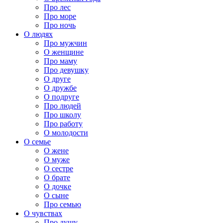
Про лес
Про море
Про ночь
О людях
Про мужчин
О женщине
Про маму
Про девушку
О друге
О дружбе
О подруге
Про людей
Про школу
Про работу
О молодости
О семье
О жене
О муже
О сестре
О брате
О дочке
О сыне
Про семью
О чувствах
Про душу