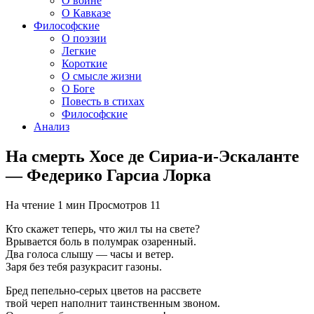
О войне
О Кавказе
Философские
О поэзии
Легкие
Короткие
О смысле жизни
О Боге
Повесть в стихах
Философские
Анализ
На смерть Хосе де Сириа-и-Эскаланте
— Федерико Гарсиа Лорка
На чтение
1 мин
Просмотров
11
Кто скажет теперь, что жил ты на свете?
Врывается боль в полумрак озаренный.
Два голоса слышу — часы и ветер.
Заря без тебя разукрасит газоны.
Бред пепельно-серых цветов на рассвете
твой череп наполнит таинственным звоном.