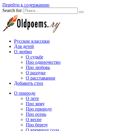
Перейти к содержанию
Search for:
Русские классики
Для детей
О любви
О судьбе
Про одиночество
Про любовь
О разлуке
О расставании
Добавить стих
О природе
О лете
Про зиму
Про природу
Про осень
О весне
Про березу
О временах года