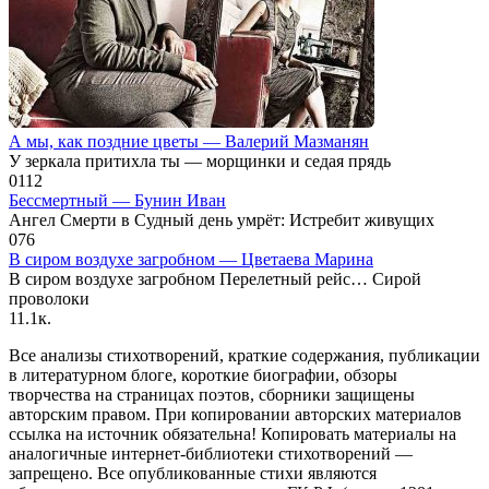
А мы, как поздние цветы — Валерий Мазманян
У зеркала притихла ты — морщинки и седая прядь
0
112
Бессмертный — Бунин Иван
Ангел Смерти в Судный день умрёт: Истребит живущих
0
76
В сиром воздухе загробном — Цветаева Марина
В сиром воздухе загробном Перелетный рейс… Сирой
проволоки
1
1.1к.
Все анализы стихотворений, краткие содержания, публикации
в литературном блоге, короткие биографии, обзоры
творчества на страницах поэтов, сборники защищены
авторским правом. При копировании авторских материалов
ссылка на источник обязательна! Копировать материалы на
аналогичные интернет-библиотеки стихотворений —
запрещено. Все опубликованные стихи являются