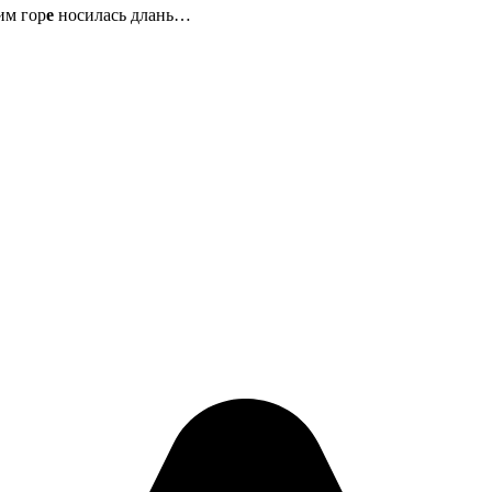
им гор
е
носилась длань…