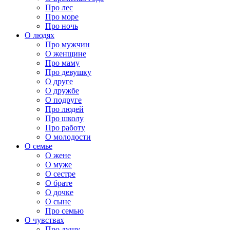
Про лес
Про море
Про ночь
О людях
Про мужчин
О женщине
Про маму
Про девушку
О друге
О дружбе
О подруге
Про людей
Про школу
Про работу
О молодости
О семье
О жене
О муже
О сестре
О брате
О дочке
О сыне
Про семью
О чувствах
Про душу