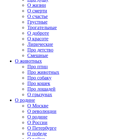
О жизни
О смерти
О счастье
Грустные
Трогательные
О доброте
О красоте
Лирические
Про детство
Смешные
О животных
Про птиц
Про животных
Про собаку
Про кошек
Про лошадей
О грызунах
О родине
О Москве
О революции
О родине
О России
О Петербурге
О победе