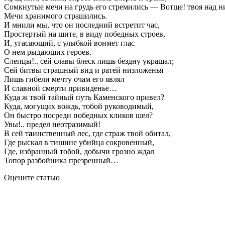
Сомкнутые мечи на грудь его стремились — Вотще! твоя над н
Мечи хранимого страшились.
И мнили мы, что он последний встретит час,
Простертый на щите, в виду победных строев,
И, угасающий, с улыбкой вонмет глас
О нем рыдающих героев.
Слепцы!.. сей славы блеск лишь бездну украшал;
Сей битвы страшный вид и ратей низложенья
Лишь гибели мечту очам его являл
И славной смерти привиденье…
Куда ж твой тайный путь Каменского привел?
Куда, могущих вождь, тобой руководимый,
Он быстро посреди победных кликов шел?
Увы!.. предел неотразимый!
В сей т
а
инственный лес, где страж твой обитал,
Где рыскал в тишине убийца сокровенный,
Где, избранный тобой, добычи грозно ждал
Топор разбойника презренный…
Оцените статью