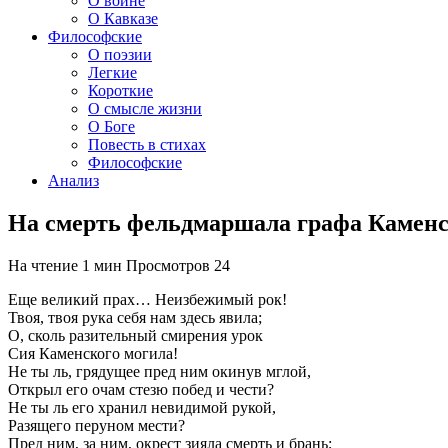
О войне
О Кавказе
Философские
О поэзии
Легкие
Короткие
О смысле жизни
О Боге
Повесть в стихах
Философские
Анализ
На смерть фельдмаршала графа Камен
На чтение
1 мин
Просмотров
24
Еще великий прах… Неизбежимый рок!
Твоя, твоя рука себя нам здесь явила;
О, сколь разительный смирения урок
Сия Каменского могила!
Не ты ль, грядущее пред ним окинув мглой,
Открыл его очам стезю побед и чести?
Не ты ль его хранил невидимой рукой,
Разящего перуном мести?
Пред ним, за ним, окрест зияла смерть и брань;