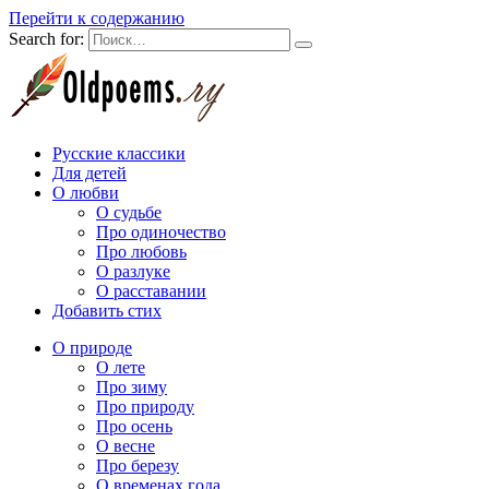
Перейти к содержанию
Search for:
Русские классики
Для детей
О любви
О судьбе
Про одиночество
Про любовь
О разлуке
О расставании
Добавить стих
О природе
О лете
Про зиму
Про природу
Про осень
О весне
Про березу
О временах года