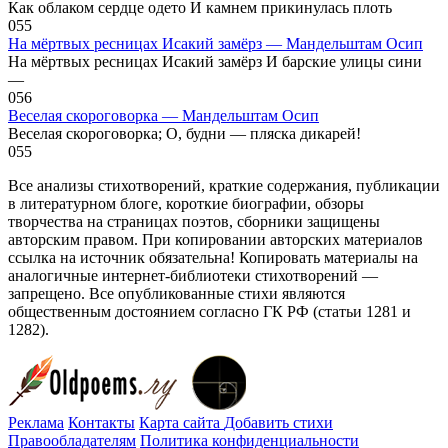
Как облаком сердце одето И камнем прикинулась плоть
0
55
На мёртвых ресницах Исакий замёрз — Мандельштам Осип
На мёртвых ресницах Исакий замёрз И барские улицы сини
—
0
56
Веселая скороговорка — Мандельштам Осип
Веселая скороговорка; О, будни — пляска дикарей!
0
55
Все анализы стихотворений, краткие содержания, публикации
в литературном блоге, короткие биографии, обзоры
творчества на страницах поэтов, сборники защищены
авторским правом. При копировании авторских материалов
ссылка на источник обязательна! Копировать материалы на
аналогичные интернет-библиотеки стихотворений —
запрещено. Все опубликованные стихи являются
общественным достоянием согласно ГК РФ (статьи 1281 и
1282).
Реклама
Контакты
Карта сайта
Добавить стихи
Правообладателям
Политика конфиденциальности