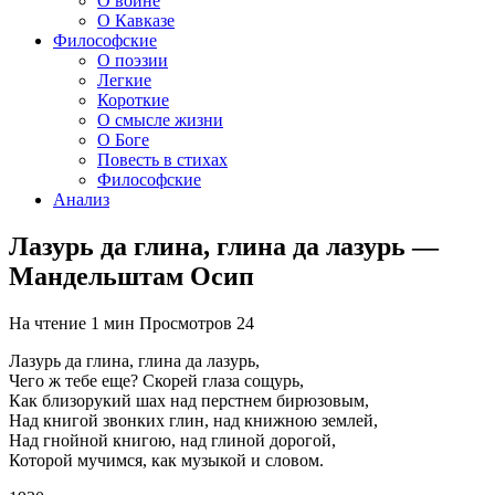
О войне
О Кавказе
Философские
О поэзии
Легкие
Короткие
О смысле жизни
О Боге
Повесть в стихах
Философские
Анализ
Лазурь да глина, глина да лазурь —
Мандельштам Осип
На чтение
1 мин
Просмотров
24
Лазурь да глина, глина да лазурь,
Чего ж тебе еще? Скорей глаза сощурь,
Как близорукий шах над перстнем бирюзовым,
Над книгой звонких глин, над книжною землей,
Над гнойной книгою, над глиной дорогой,
Которой мучимся, как музыкой и словом.