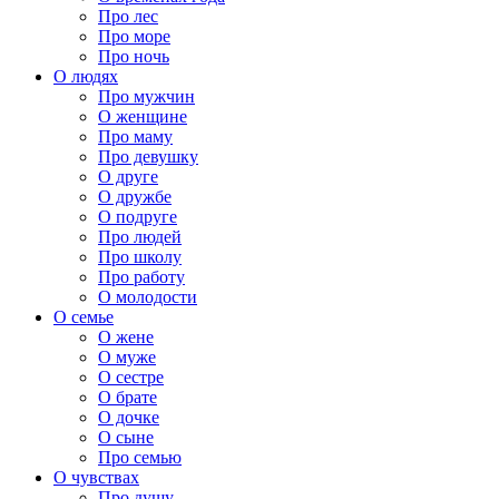
Про лес
Про море
Про ночь
О людях
Про мужчин
О женщине
Про маму
Про девушку
О друге
О дружбе
О подруге
Про людей
Про школу
Про работу
О молодости
О семье
О жене
О муже
О сестре
О брате
О дочке
О сыне
Про семью
О чувствах
Про душу