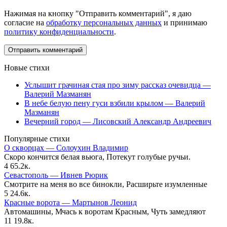
Нажимая на кнопку "Отправить комментарий", я даю
согласие на
обработку персональных данных
и принимаю
политику конфиденциальности
.
Новые стихи
Услышит грачиная стая про зиму рассказ очевидца —
Валерий Мазманян
В небе белую пену гуси взбили крылом — Валерий
Мазманян
Вечерний город — Лисовский Александр Андреевич
Популярные стихи
О скворцах — Солоухин Владимир
Скоро кончится белая вьюга, Потекут голубые ручьи.
4
65.2к.
Севастополь — Ивнев Рюрик
Смотрите на меня во все бинокли, Расширьте изумленные
5
24.6к.
Красные ворота — Мартынов Леонид
Автомашины, Мчась к воротам Красным, Чуть замедляют
11
19.8к.