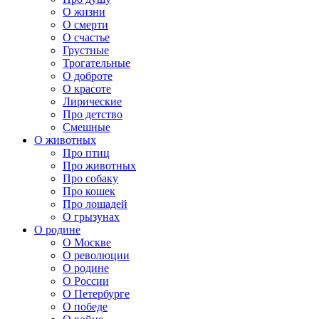
О жизни
О смерти
О счастье
Грустные
Трогательные
О доброте
О красоте
Лирические
Про детство
Смешные
О животных
Про птиц
Про животных
Про собаку
Про кошек
Про лошадей
О грызунах
О родине
О Москве
О революции
О родине
О России
О Петербурге
О победе