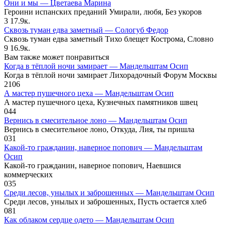
Они и мы — Цветаева Марина
Героини испанских преданий Умирали, любя, Без укоров
3
17.9к.
Сквозь туман едва заметный — Сологуб Федор
Сквозь туман едва заметный Тихо блещет Кострома, Словно
9
16.9к.
Вам также может понравиться
Когда в тёплой ночи замирает — Мандельштам Осип
Когда в тёплой ночи замирает Лихорадочный Форум Москвы
2
106
А мастер пушечного цеха — Мандельштам Осип
А мастер пушечного цеха, Кузнечных памятников швец
0
44
Вернись в смесительное лоно — Мандельштам Осип
Вернись в смесительное лоно, Откуда, Лия, ты пришла
0
31
Какой-то гражданин, наверное попович — Мандельштам
Осип
Какой-то гражданин, наверное попович, Наевшися
коммерческих
0
35
Среди лесов, унылых и заброшенных — Мандельштам Осип
Среди лесов, унылых и заброшенных, Пусть остается хлеб
0
81
Как облаком сердце одето — Мандельштам Осип