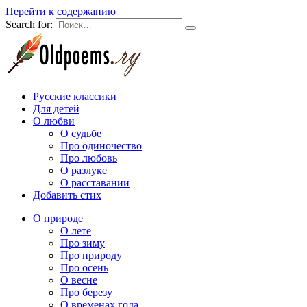
Перейти к содержанию
Search for:
Русские классики
Для детей
О любви
О судьбе
Про одиночество
Про любовь
О разлуке
О расставании
Добавить стих
О природе
О лете
Про зиму
Про природу
Про осень
О весне
Про березу
О временах года