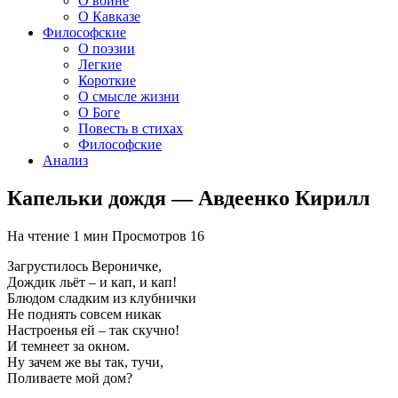
О войне
О Кавказе
Философские
О поэзии
Легкие
Короткие
О смысле жизни
О Боге
Повесть в стихах
Философские
Анализ
Капельки дождя — Авдеенко Кирилл
На чтение
1 мин
Просмотров
16
Загрустилось Вероничке,
Дождик льёт – и кап, и кап!
Блюдом сладким из клубнички
Не поднять совсем никак
Настроенья ей – так скучно!
И темнеет за окном.
Ну зачем же вы так, тучи,
Поливаете мой дом?