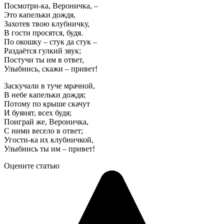
Посмотри-ка, Вероничка, –
Это капельки дождя,
Захотев твою клубничку,
В гости просятся, будя.
По окошку – стук да стук –
Раздаётся гулкий звук;
Постучи ты им в ответ,
Улыбнись, скажи – привет!
Заскучали в туче мрачной,
В небе капельки дождя;
Потому по крыше скачут
И буянят, всех будя;
Поиграй же, Вероничка,
С ними весело в ответ;
Угости-ка их клубничкой,
Улыбнись ты им – привет!
Оцените статью