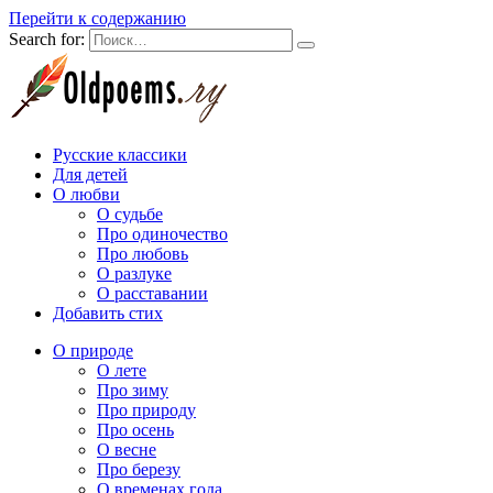
Перейти к содержанию
Search for:
Русские классики
Для детей
О любви
О судьбе
Про одиночество
Про любовь
О разлуке
О расставании
Добавить стих
О природе
О лете
Про зиму
Про природу
Про осень
О весне
Про березу
О временах года