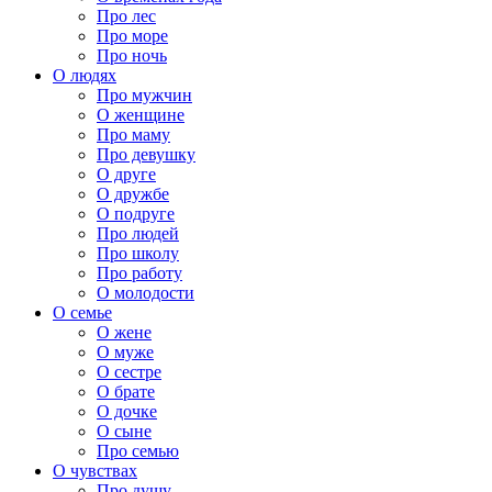
Про лес
Про море
Про ночь
О людях
Про мужчин
О женщине
Про маму
Про девушку
О друге
О дружбе
О подруге
Про людей
Про школу
Про работу
О молодости
О семье
О жене
О муже
О сестре
О брате
О дочке
О сыне
Про семью
О чувствах
Про душу