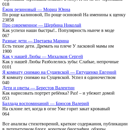
0
18
Ёжик резиновый — Мориц Юнна
По роще калиновой, По роще осиновой На именины к щенку
23
858
Про современное — Щербина Николай
Как успехи наши быстры!.. Популярность нынче в моде
0
67
Разные дети — Цветаева Марина
Есть тихие дети. Дремать на плече У ласковой мамы им
1
900
Как у нашей Любы — Михалков Сергей
Как у нашей Любы Разболелись зубы: Слабые, непрочные
0
101
Я комнату снимаю на Сущевской — Евтушенко Евгений
Я комнату снимаю на Сущевской. Успел я одиночеством
0
40
Дети и цветы — Берестов Валентин
Как нарисовать портрет ребёнка? Раз! – и убежит домой
0
53
Баллада воспоминаний — Брюсов Валерий
На склоне лет, когда в огне Уже горит закат кровавый
0
64
Все анализы стихотворений, краткие содержания, публикации
в литературном блоге, короткие биографии, обзоры