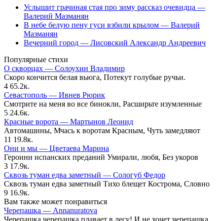
Услышит грачиная стая про зиму рассказ очевидца —
Валерий Мазманян
В небе белую пену гуси взбили крылом — Валерий
Мазманян
Вечерний город — Лисовский Александр Андреевич
Популярные стихи
О скворцах — Солоухин Владимир
Скоро кончится белая вьюга, Потекут голубые ручьи.
4
65.2к.
Севастополь — Ивнев Рюрик
Смотрите на меня во все бинокли, Расширьте изумленные
5
24.6к.
Красные ворота — Мартынов Леонид
Автомашины, Мчась к воротам Красным, Чуть замедляют
11
19.8к.
Они и мы — Цветаева Марина
Героини испанских преданий Умирали, любя, Без укоров
3
17.9к.
Сквозь туман едва заметный — Сологуб Федор
Сквозь туман едва заметный Тихо блещет Кострома, Словно
9
16.9к.
Вам также может понравиться
Черепашка — Annanuratova
Черепашка черепашка плавает в лесу! И не хочет черепашка