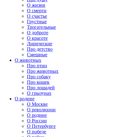
О жизни
О смерти
О счастье
Грустные
Трогательные
О доброте
О красоте
Лирические
Про детство
Смешные
О животных
Про птиц
Про животных
Про собаку
Про кошек
Про лошадей
О грызунах
О родине
О Москве
О революции
О родине
О России
О Петербурге
О победе