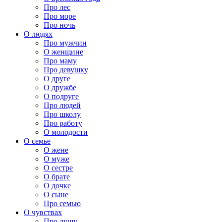
Про лес
Про море
Про ночь
О людях
Про мужчин
О женщине
Про маму
Про девушку
О друге
О дружбе
О подруге
Про людей
Про школу
Про работу
О молодости
О семье
О жене
О муже
О сестре
О брате
О дочке
О сыне
Про семью
О чувствах
Про душу