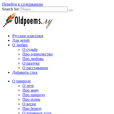
Перейти к содержанию
Search for:
Русские классики
Для детей
О любви
О судьбе
Про одиночество
Про любовь
О разлуке
О расставании
Добавить стих
О природе
О лете
Про зиму
Про природу
Про осень
О весне
Про березу
О временах года