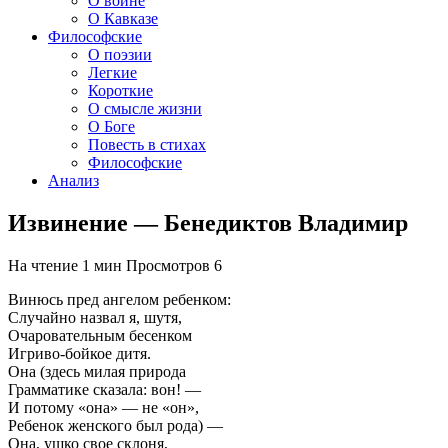
О войне
О Кавказе
Философские
О поэзии
Легкие
Короткие
О смысле жизни
О Боге
Повесть в стихах
Философские
Анализ
Извинение — Бенедиктов Владимир
На чтение
1 мин
Просмотров
6
Винюсь пред ангелом ребенком:
Случайно назвал я, шутя,
Очаровательным бесенком
Игриво-бойкое дитя.
Она (здесь милая природа
Грамматике сказала: вон! —
И потому «она» — не «он»,
Ребенок женского был рода) —
Она, ушко свое склоня,