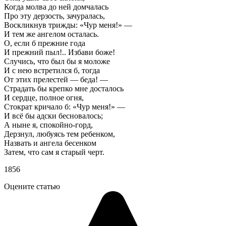
Когда молва до ней домчалась
Про эту дерзость, зачуралась,
Воскликнув трижды: «Чур меня!» —
И тем же ангелом осталась.
О, если б прежние года
И прежний пыл!.. Избави боже!
Случись, что был бы я моложе
И с нею встретился б, тогда
От этих прелестей — беда! —
Страдать бы крепко мне досталось
И сердце, полное огня,
Стократ кричало б: «Чур меня!» —
И всё бы адски бесновалось;
А ныне я, спокойно-горд,
Дерзнул, любуясь тем ребенком,
Назвать и ангела бесенком
Затем, что сам я старый черт.
1856
Оцените статью