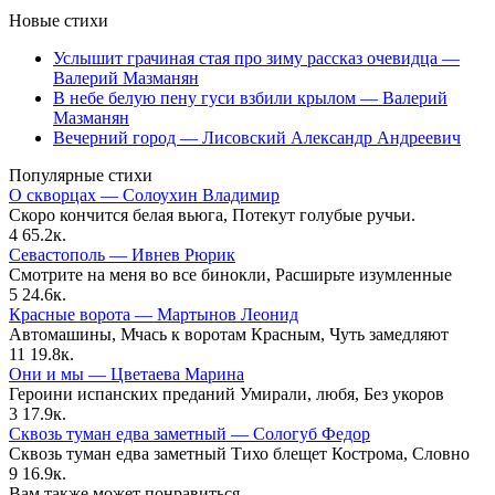
Новые стихи
Услышит грачиная стая про зиму рассказ очевидца —
Валерий Мазманян
В небе белую пену гуси взбили крылом — Валерий
Мазманян
Вечерний город — Лисовский Александр Андреевич
Популярные стихи
О скворцах — Солоухин Владимир
Скоро кончится белая вьюга, Потекут голубые ручьи.
4
65.2к.
Севастополь — Ивнев Рюрик
Смотрите на меня во все бинокли, Расширьте изумленные
5
24.6к.
Красные ворота — Мартынов Леонид
Автомашины, Мчась к воротам Красным, Чуть замедляют
11
19.8к.
Они и мы — Цветаева Марина
Героини испанских преданий Умирали, любя, Без укоров
3
17.9к.
Сквозь туман едва заметный — Сологуб Федор
Сквозь туман едва заметный Тихо блещет Кострома, Словно
9
16.9к.
Вам также может понравиться