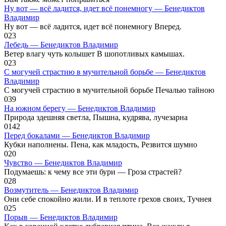
Ну вот — всё ладится, идет всё понемногу — Бенедиктов
Владимир
Ну вот — всё ладится, идет всё понемногу Вперед.
0
23
Лебедь — Бенедиктов Владимир
Ветер влагу чуть колышет В шопотливых камышах.
0
23
С могучей страстию в мучительной борьбе — Бенедиктов
Владимир
С могучей страстию в мучительной борьбе Печалью тайною
0
39
На южном берегу — Бенедиктов Владимир
Природа здешняя светла, Пышна, кудрява, лучезарна
0
142
Перед бокалами — Бенедиктов Владимир
Кубки наполнены. Пена, как младость, Резвится шумно
0
20
Чувство — Бенедиктов Владимир
Подумаешь: к чему все эти бури — Гроза страстей?
0
28
Возмутитель — Бенедиктов Владимир
Они себе спокойно жили. И в теплоте грехов своих, Тучнея
0
25
Порыв — Бенедиктов Владимир