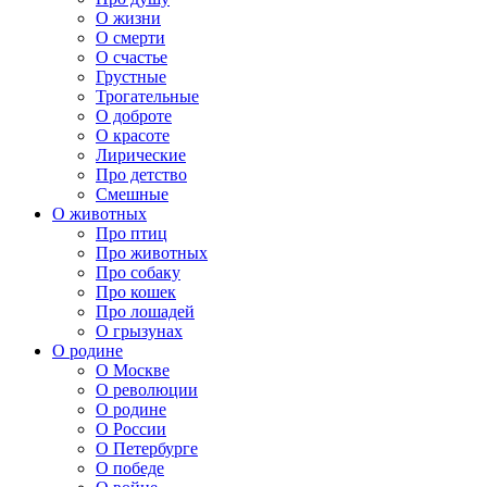
О жизни
О смерти
О счастье
Грустные
Трогательные
О доброте
О красоте
Лирические
Про детство
Смешные
О животных
Про птиц
Про животных
Про собаку
Про кошек
Про лошадей
О грызунах
О родине
О Москве
О революции
О родине
О России
О Петербурге
О победе