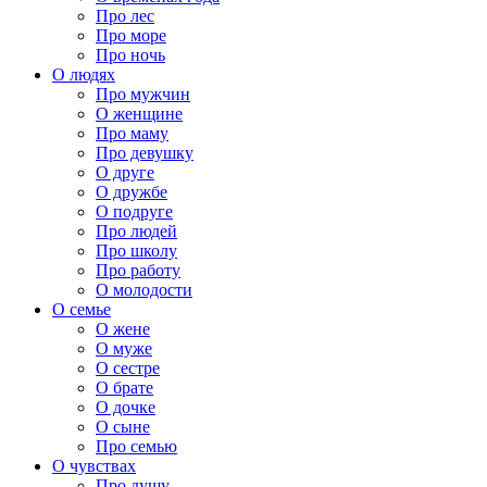
Про лес
Про море
Про ночь
О людях
Про мужчин
О женщине
Про маму
Про девушку
О друге
О дружбе
О подруге
Про людей
Про школу
Про работу
О молодости
О семье
О жене
О муже
О сестре
О брате
О дочке
О сыне
Про семью
О чувствах
Про душу