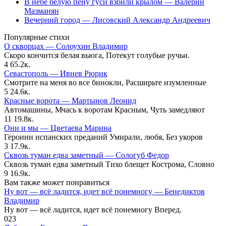
В небе белую пену гуси взбили крылом — Валерий
Мазманян
Вечерний город — Лисовский Александр Андреевич
Популярные стихи
О скворцах — Солоухин Владимир
Скоро кончится белая вьюга, Потекут голубые ручьи.
4
65.2к.
Севастополь — Ивнев Рюрик
Смотрите на меня во все бинокли, Расширьте изумленные
5
24.6к.
Красные ворота — Мартынов Леонид
Автомашины, Мчась к воротам Красным, Чуть замедляют
11
19.8к.
Они и мы — Цветаева Марина
Героини испанских преданий Умирали, любя, Без укоров
3
17.9к.
Сквозь туман едва заметный — Сологуб Федор
Сквозь туман едва заметный Тихо блещет Кострома, Словно
9
16.9к.
Вам также может понравиться
Ну вот — всё ладится, идет всё понемногу — Бенедиктов
Владимир
Ну вот — всё ладится, идет всё понемногу Вперед.
0
23