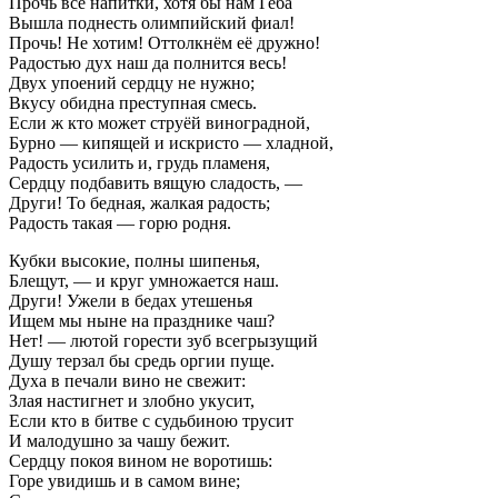
Прочь все напитки, хотя бы нам Геба
Вышла поднесть олимпийский фиал!
Прочь! Не хотим! Оттолкнём её дружно!
Радостью дух наш да полнится весь!
Двух упоений сердцу не нужно;
Вкусу обидна преступная смесь.
Если ж кто может струёй виноградной,
Бурно — кипящей и искристо — хладной,
Радость усилить и, грудь пламеня,
Сердцу подбавить вящую сладость, —
Други! То бедная, жалкая радость;
Радость такая — горю родня.
Кубки высокие, полны шипенья,
Блещут, — и круг умножается наш.
Други! Ужели в бедах утешенья
Ищем мы ныне на празднике чаш?
Нет! — лютой горести зуб всегрызущий
Душу терзал бы средь оргии пуще.
Духа в печали вино не свежит:
Злая настигнет и злобно укусит,
Если кто в битве с судьбиною трусит
И малодушно за чашу бежит.
Сердцу покоя вином не воротишь:
Горе увидишь и в самом вине;