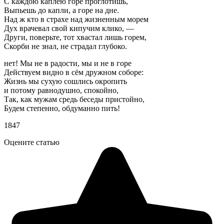
С каждою каплею горе проглотишь,
Выпьешь до капли, а горе на дне.
Над ж кто в страхе над жизненным морем
Дух врачевал свой кипучим клико, —
Други, поверьте, тот хвастал лишь горем,
Скорби не знал, не страдал глубоко.
нет! Мы не в радости, мы и не в горе
Действуем видно в сём дружном соборе:
Жизнь мы сухую сошлись окропить
и потому равнодушно, спокойно,
Так, как мужам средь беседы пристойно,
Будем степенно, обдуманно пить!
1847
Оцените статью