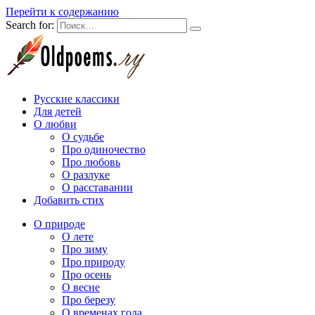
Перейти к содержанию
Search for:
Русские классики
Для детей
О любви
О судьбе
Про одиночество
Про любовь
О разлуке
О расставании
Добавить стих
О природе
О лете
Про зиму
Про природу
Про осень
О весне
Про березу
О временах года