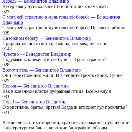
Лебедь — Бенедиктов Владимир
Ветер влагу чуть колышет В шопотливых камышах.
0
23
С могучей страстию в мучительной борьбе — Бенедиктов
Владимир
С могучей страстию в мучительной борьбе Печалью тайною
0
39
На южном берегу — Бенедиктов Владимир
Природа здешняя светла, Пышна, кудрява, лучезарна
0
142
Чувство — Бенедиктов Владимир
Подумаешь: к чему все эти бури — Гроза страстей?
0
28
Возмутитель — Бенедиктов Владимир
Они себе спокойно жили. И в теплоте грехов своих, Тучнея
0
25
Порыв — Бенедиктов Владимир
Как в кованной клетке дубравная птица, Все жажду я
0
31
Пора! — Бенедиктов Владимир
О христиане, братья, братья! Когда ж затихнет гул проклятья?
0
21
Все анализы стихотворений, краткие содержания, публикации
в литературном блоге, короткие биографии, обзоры