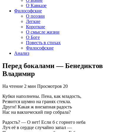
О войне
О Кавказе
Философские
О поэзии
Легкие
Короткие
О смысле жизни
О Боге
Повесть в стихах
Философские
Анализ
Перед бокалами — Бенедиктов
Владимир
На чтение
2 мин
Просмотров
20
Кубки наполнены. Пена, как младость,
Резвится шумно на гранях стекла.
Други! Какая ж внезапная радость
Нас на вакхический пир собрала?
Радость? — О нет! Если б с горнего неба
Луч её в сердце случайно запал —