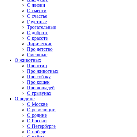
О жизни
О смерти
О счастье
Грустные
Трогательные
О доброте
О красоте
Лирические
Про детство
Смешные
О животных
Про птиц
Про животных
Про собаку
Про кошек
Про лошадей
О грызунах
О родине
О Москве
О революции
О родине
О России
О Петербурге
О победе