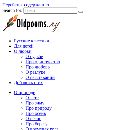
Перейти к содержанию
Search for:
Русские классики
Для детей
О любви
О судьбе
Про одиночество
Про любовь
О разлуке
О расставании
Добавить стих
О природе
О лете
Про зиму
Про природу
Про осень
О весне
Про березу
О временах года