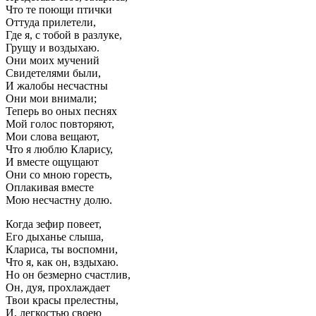
Что те поющи птички
Оттуда прилетели,
Где я, с тобой в разлуке,
Грущу и воздыхаю.
Они моих мучений
Свидетелями были,
И жалобы несчастны
Они мои внимали;
Теперь во оных песнях
Мой голос повторяют,
Мои слова вещают,
Что я люблю Кларису,
И вместе ощущают
Они со мною горесть,
Оплакивая вместе
Мою несчастну долю.
Когда зефир повеет,
Его дыханье слыша,
Клариса, ты воспомни,
Что я, как он, вздыхаю.
Но он безмерно счастлив,
Он, дуя, прохлаждает
Твои красы прелестны,
И, легкостью своею