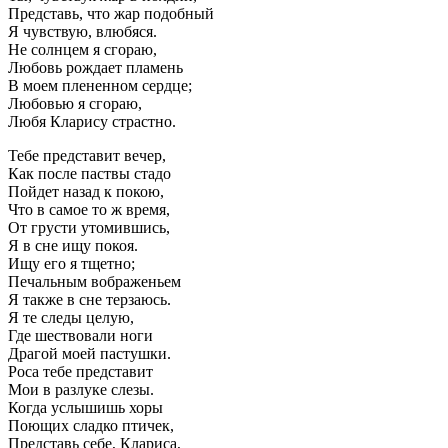
Представь, что жар подобный
Я чувствую, влюбяся.
Не солнцем я сгораю,
Любовь рождает пламень
В моем плененном сердце;
Любовью я сгораю,
Любя Кларису страстно.
Тебе представит вечер,
Как после паствы стадо
Пойдет назад к покою,
Что в самое то ж время,
От грусти утомившись,
Я в сне ищу покоя.
Ищу его я тщетно;
Печальным вображеньем
Я также в сне терзаюсь.
Я те следы целую,
Где шествовали ноги
Драгой моей пастушки.
Роса тебе представит
Мои в разлуке слезы.
Когда услышишь хоры
Поющих сладко птичек,
Представь себе, Клариса,