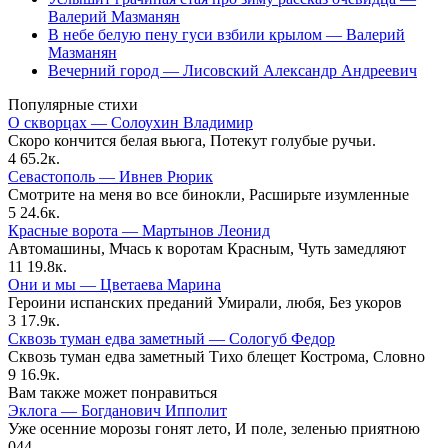
Валерий Мазманян
В небе белую пену гуси взбили крылом — Валерий
Мазманян
Вечерний город — Лисовский Александр Андреевич
Популярные стихи
О скворцах — Солоухин Владимир
Скоро кончится белая вьюга, Потекут голубые ручьи.
4
65.2к.
Севастополь — Ивнев Рюрик
Смотрите на меня во все бинокли, Расширьте изумленные
5
24.6к.
Красные ворота — Мартынов Леонид
Автомашины, Мчась к воротам Красным, Чуть замедляют
11
19.8к.
Они и мы — Цветаева Марина
Героини испанских преданий Умирали, любя, Без укоров
3
17.9к.
Сквозь туман едва заметный — Сологуб Федор
Сквозь туман едва заметный Тихо блещет Кострома, Словно
9
16.9к.
Вам также может понравиться
Эклога — Богданович Ипполит
Уже осенние морозы гонят лето, И поле, зеленью приятною
0
44