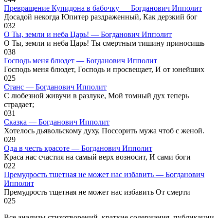
Превращение Купидона в бабочку — Богданович Ипполит
Досадой некогда Юпитер раздраженный, Как дерзкий бог
0
32
О Ты, земли и неба Царь! — Богданович Ипполит
О Ты, земли и неба Царь! Ты смертным тишину приносишь
0
38
Господь меня блюдет — Богданович Ипполит
Господь меня блюдет, Господь и просвещает, И от юнейших
0
25
Станс — Богданович Ипполит
С любезной живучи в разлуке, Мой томный дух теперь
страдает;
0
31
Сказка — Богданович Ипполит
Хотелось дьявольскому духу, Поссорить мужа чтоб с женой.
0
29
Ода в честь красоте — Богданович Ипполит
Краса нас счастия на самый верх возносит, И сами боги
0
22
Премудрость тщетная не может нас избавить — Богданович
Ипполит
Премудрость тщетная не может нас избавить От смерти
0
25
Все анализы стихотворений, краткие содержания, публикации