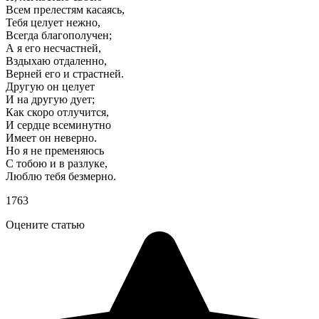
Всем прелестям касаясь,
Тебя целует нежно,
Всегда благополучен;
А я его несчастней,
Вздыхаю отдаленно,
Верней его и страстней.
Другую он целует
И на другую дует;
Как скоро отлучится,
И сердце всеминутно
Имеет он неверно.
Но я не пременяюсь
С тобою и в разлуке,
Люблю тебя безмерно.
1763
Оцените статью