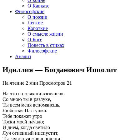
О войне
О Кавказе
Философские
О поэзии
Легкие
Короткие
О смысле жизни
О Боге
Повесть в стихах
Философские
Анализ
Идиллия — Богданович Ипполит
На чтение
2 мин
Просмотров
21
На что в полях ни взглянешь
Со мною ты в разлуке,
Ты всем меня вспомянешь,
Любезная Пастушка.
Тебе покажет утро
Тоски моей начало;
И днем, когда светило
Луч огненный ниспустит,
Ты, чувствуя жар в полдни,