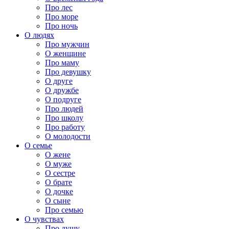
Про лес
Про море
Про ночь
О людях
Про мужчин
О женщине
Про маму
Про девушку
О друге
О дружбе
О подруге
Про людей
Про школу
Про работу
О молодости
О семье
О жене
О муже
О сестре
О брате
О дочке
О сыне
Про семью
О чувствах
Про душу