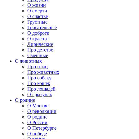
О жизни
О смерти
О счастье
Грустные
Трогательные
О доброте
О красоте
Лирические
Про детство
Смешные
О животных
Про птиц
Про животных
Про собаку
Про кошек
Про лошадей
О грызунах
О родине
О Москве
О революции
О родине
О России
О Петербурге
О победе