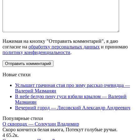
Нажимая на кнопку "Отправить комментарий", я даю
согласие на
обработку персональных данных
и принимаю
политику конфиденциальности
.
Новые стихи
Услышит грачиная стая про зиму рассказ очевидца —
Валерий Мазманян
В небе белую пену гуси взбили крылом — Валерий
Мазманян
Вечерний город — Лисовский Александр Андреевич
Популярные стихи
О скворцах — Солоухин Владимир
Скоро кончится белая вьюга, Потекут голубые ручьи.
4
65.2к.