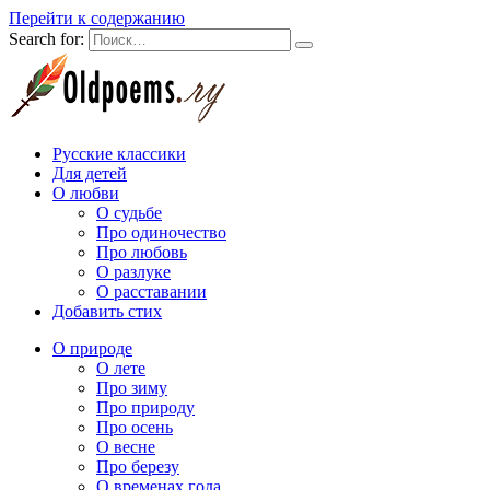
Перейти к содержанию
Search for:
Русские классики
Для детей
О любви
О судьбе
Про одиночество
Про любовь
О разлуке
О расставании
Добавить стих
О природе
О лете
Про зиму
Про природу
Про осень
О весне
Про березу
О временах года