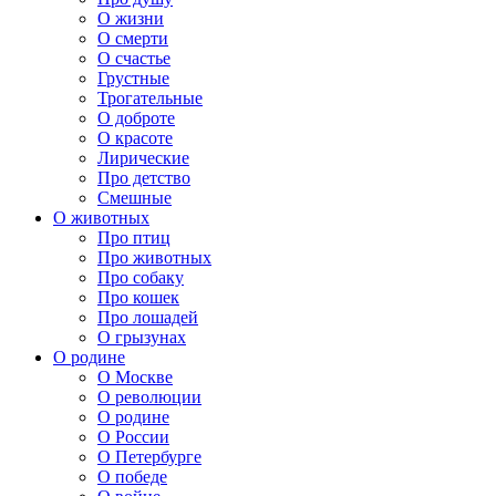
О жизни
О смерти
О счастье
Грустные
Трогательные
О доброте
О красоте
Лирические
Про детство
Смешные
О животных
Про птиц
Про животных
Про собаку
Про кошек
Про лошадей
О грызунах
О родине
О Москве
О революции
О родине
О России
О Петербурге
О победе