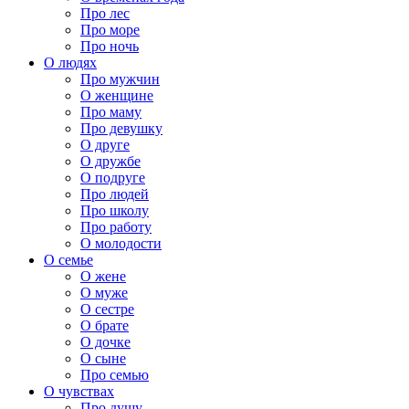
Про лес
Про море
Про ночь
О людях
Про мужчин
О женщине
Про маму
Про девушку
О друге
О дружбе
О подруге
Про людей
Про школу
Про работу
О молодости
О семье
О жене
О муже
О сестре
О брате
О дочке
О сыне
Про семью
О чувствах
Про душу