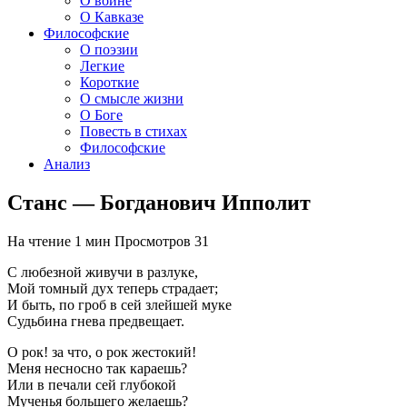
О войне
О Кавказе
Философские
О поэзии
Легкие
Короткие
О смысле жизни
О Боге
Повесть в стихах
Философские
Анализ
Станс — Богданович Ипполит
На чтение
1 мин
Просмотров
31
С любезной живучи в разлуке,
Мой томный дух теперь страдает;
И быть, по гроб в сей злейшей муке
Судьбина гнева предвещает.
О рок! за что, о рок жестокий!
Меня несносно так караешь?
Или в печали сей глубокой
Мученья большего желаешь?