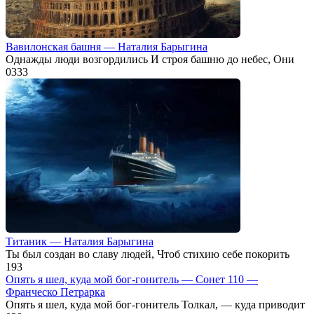
Вавилонская башня — Наталия Барыгина
Однажды люди возгордились И строя башню до небес, Они
0
333
Титаник — Наталия Барыгина
Ты был создан во славу людей, Чтоб стихию себе покорить
1
93
Опять я шел, куда мой бог-гонитель — Сонет 110 —
Франческо Петрарка
Опять я шел, куда мой бог-гонитель Толкал, — куда приводит