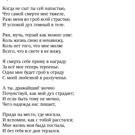
Когда не сыт ты сей напастью,
Что самой смерти мне тяжеле,
Рази меня во гроб всей страстью
И успокой дух томный в теле.
Рви, мучь, терзай как можно зляе:
Коль жизнь свою я ненавижу,
Коль нет того, что мне миляе
Всего, что в свете я не вижу.
Я смерть себе приму в награду
За всё мое теперь терпенье.
Один мне будет гроб в отраду
С моей любезной в разлученье.
А ты, дражайшая! заочно
Почувствуй, как мой дух страдает;
И если быть тому не мочно,
Чего надежда нас лишает,
Приди на место, где могила,
И вспомни, как с тобой расстался;
Мне жизнь моя быда постыла,
И без тебя все дни терзался.