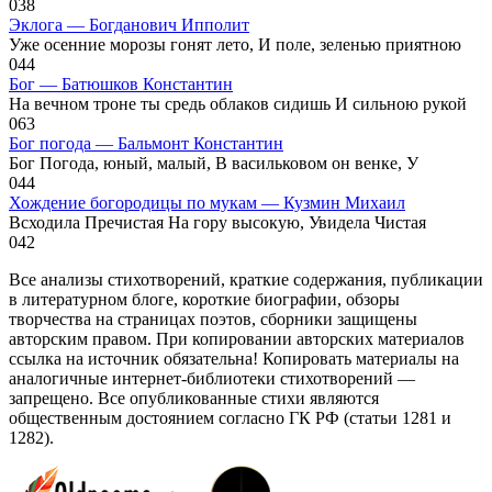
0
38
Эклога — Богданович Ипполит
Уже осенние морозы гонят лето, И поле, зеленью приятною
0
44
Бог — Батюшков Константин
На вечном троне ты средь облаков сидишь И сильною рукой
0
63
Бог погода — Бальмонт Константин
Бог Погода, юный, малый, В васильковом он венке, У
0
44
Хождение богородицы по мукам — Кузмин Михаил
Всходила Пречистая На гору высокую, Увидела Чистая
0
42
Все анализы стихотворений, краткие содержания, публикации
в литературном блоге, короткие биографии, обзоры
творчества на страницах поэтов, сборники защищены
авторским правом. При копировании авторских материалов
ссылка на источник обязательна! Копировать материалы на
аналогичные интернет-библиотеки стихотворений —
запрещено. Все опубликованные стихи являются
общественным достоянием согласно ГК РФ (статьи 1281 и
1282).