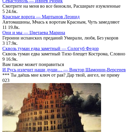
Севастополь — Ивнев Рюрик
Смотрите на меня во все бинокли, Расширьте изумленные
5
24.6к.
Красные ворота — Мартынов Леонид
Автомашины, Мчась к воротам Красным, Чуть замедляют
11
19.8к.
Они и мы — Цветаева Марина
Героини испанских преданий Умирали, любя, Без укоров
3
17.9к.
Сквозь туман едва заметный — Сологуб Федор
Сквозь туман едва заметный Тихо блещет Кострома, Словно
9
16.9к.
Вам также может понравиться
И Русь излечит наши души… — Виктор Шамонин-Версенев
*** Ты даёшь мне ключ от рая? Дар твой, ангел, не приму
0
23