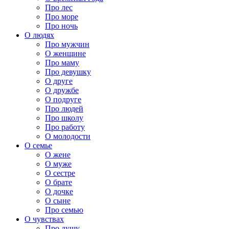
Про лес
Про море
Про ночь
О людях
Про мужчин
О женщине
Про маму
Про девушку
О друге
О дружбе
О подруге
Про людей
Про школу
Про работу
О молодости
О семье
О жене
О муже
О сестре
О брате
О дочке
О сыне
Про семью
О чувствах
Про душу