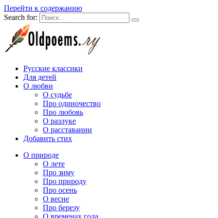
Перейти к содержанию
Search for:
Русские классики
Для детей
О любви
О судьбе
Про одиночество
Про любовь
О разлуке
О расставании
Добавить стих
О природе
О лете
Про зиму
Про природу
Про осень
О весне
Про березу
О временах года