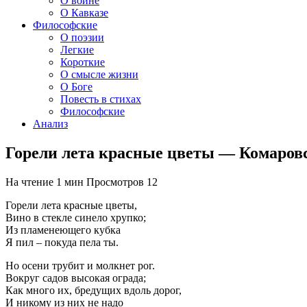
О войне
О Кавказе
Философские
О поэзии
Легкие
Короткие
О смысле жизни
О Боге
Повесть в стихах
Философские
Анализ
Горели лета красные цветы — Комаров
На чтение
1 мин
Просмотров
12
Горели лета красные цветы,
Вино в стекле синело хрупко;
Из пламенеющего кубка
Я пил – покуда пела ты.
Но осени трубит и молкнет рог.
Вокруг садов высокая ограда;
Как много их, бредущих вдоль дорог,
И никому из них не надо