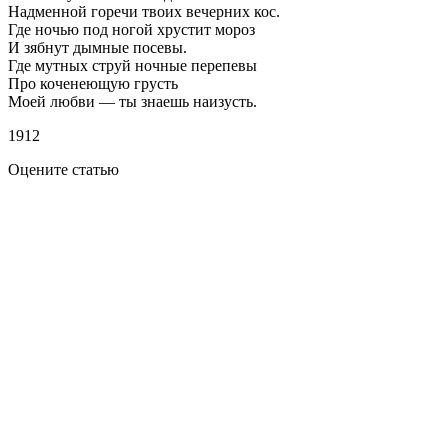
Надменной горечи твоих вечерних кос.
Где ночью под ногой хрустит мороз
И зябнут дымные посевы.
Где мутных струй ночные перепевы
Про коченеющую грусть
Моей любви — ты знаешь наизусть.
1912
Оцените статью