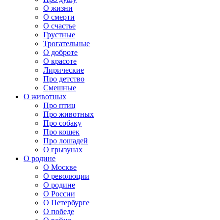
О жизни
О смерти
О счастье
Грустные
Трогательные
О доброте
О красоте
Лирические
Про детство
Смешные
О животных
Про птиц
Про животных
Про собаку
Про кошек
Про лошадей
О грызунах
О родине
О Москве
О революции
О родине
О России
О Петербурге
О победе